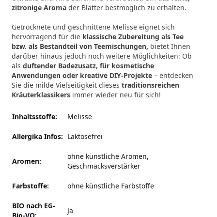
zitronige Aroma
der Blätter bestmöglich zu erhalten.
Getrocknete und geschnittene Melisse eignet sich
hervorragend für die
klassische Zubereitung als Tee
bzw. als Bestandteil von Teemischungen,
bietet Ihnen
darüber hinaus jedoch noch weitere Möglichkeiten: Ob
als
duftender Badezusatz, für kosmetische
Anwendungen oder kreative DIY-Projekte
– entdecken
Sie die milde Vielseitigkeit dieses
traditionsreichen
Kräuterklassikers
immer wieder neu für sich!
Inhaltsstoffe:
Melisse
Allergika Infos:
Laktosefrei
ohne künstliche Aromen,
Aromen:
Geschmacksverstärker
Farbstoffe:
ohne künstliche Farbstoffe
BIO nach EG-
Ja
Bio-VO: