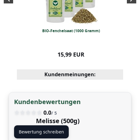
nd Pizza Gewürz
BIO-Fenchelsaat (1000 Gramm)
BIO-Thymian 
500g)
99 EUR
15,99 EUR
21,99
Kundenmeinungen:
Kundenbewertungen
0.0
/ 5
Melisse (500g)
Bewertung schreiben
aat (1000 Gramm)