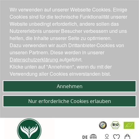
Wir verwenden auf unserer Webseite Cookies. Einige
Cookies sind für die technische Funktionalität unserer
Website unbedingt erforderlich, andere sollen das
Nutzererlebnis unserer Besucher verbessern und uns
helfen, die Inhalte unserer Seite zu optimieren.
Dazu verwenden wir auch Drittanbieter-Cookies von
unseren Partnern. Diese werden in unserer
Datenschutzerklärung
aufgeführt.
Klicke unten auf "Annehmen", wenn du mit der
Verwendung aller Cookies einverstanden bist.
Annehmen
Nur erforderliche Cookies erlauben
DE