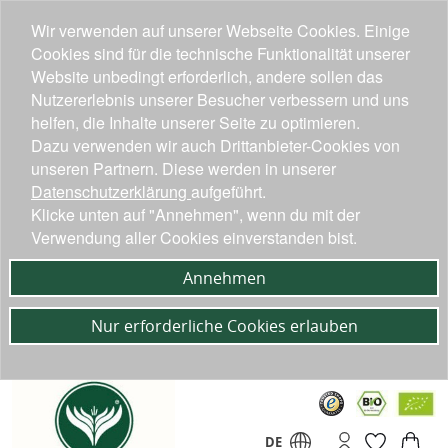
Wir verwenden auf unserer Webseite Cookies. Einige
Cookies sind für die technische Funktionalität unserer
Website unbedingt erforderlich, andere sollen das
Nutzererlebnis unserer Besucher verbessern und uns
helfen, die Inhalte unserer Seite zu optimieren.
Dazu verwenden wir auch Drittanbieter-Cookies von
unseren Partnern. Diese werden in unserer
Datenschutzerklärung
aufgeführt.
Klicke unten auf "Annehmen", wenn du mit der
Verwendung aller Cookies einverstanden bist.
Annehmen
Nur erforderliche Cookies erlauben
DE