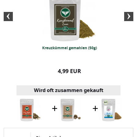
 ganz (250 Gramm)
Kreuzkümmel gemahlen (50g)
Bunter Pfeffe
99 EUR
4,99 EUR
19,99
Wird oft zusammen gekauft
+
+