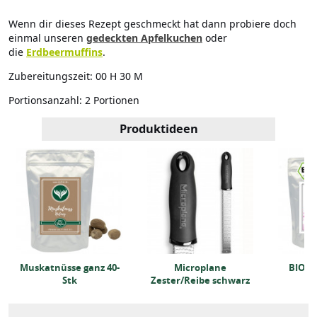
Wenn dir dieses Rezept geschmeckt hat dann probiere doch
einmal unseren
gedeckten Apfelkuchen
oder
die
Erdbeermuffins
.
Zubereitungszeit:
00 H 30 M
Portionsanzahl:
2 Portionen
Produktideen
Muskatnüsse ganz 40-
Microplane
BIO-G
Stk
Zester/Reibe schwarz