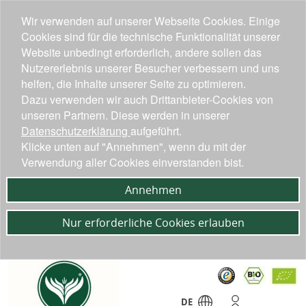
Wir verwenden auf unserer Webseite Cookies. Einige
Cookies sind für die technische Funktionalität unserer
Website unbedingt erforderlich, andere sollen das
Nutzererlebnis unserer Besucher verbessern und uns
helfen, die Inhalte unserer Seite zu optimieren.
Dazu verwenden wir auch Drittanbieter-Cookies von
unseren Partnern. Diese werden in unserer
Datenschutzerklärung
aufgeführt.
Klicke unten auf "Annehmen", wenn du mit der
Verwendung aller Cookies einverstanden bist.
Annehmen
Nur erforderliche Cookies erlauben
DE