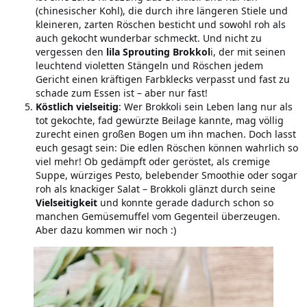
(chinesischer Kohl), die durch ihre längeren Stiele und
kleineren, zarten Röschen besticht und sowohl roh als
auch gekocht wunderbar schmeckt. Und nicht zu
vergessen den
lila Sprouting Brokkol
i, der mit seinen
leuchtend violetten Stängeln und Röschen jedem
Gericht einen kräftigen Farbklecks verpasst und fast zu
schade zum Essen ist – aber nur fast!
Köstlich vielseitig
: Wer Brokkoli sein Leben lang nur als
tot gekochte, fad gewürzte Beilage kannte, mag völlig
zurecht einen großen Bogen um ihn machen. Doch lasst
euch gesagt sein: Die edlen Röschen können wahrlich so
viel mehr! Ob gedämpft oder geröstet, als cremige
Suppe, würziges Pesto, belebender Smoothie oder sogar
roh als knackiger Salat – Brokkoli glänzt durch seine
Vielseitigkeit
und konnte gerade dadurch schon so
manchen Gemüsemuffel vom Gegenteil überzeugen.
Aber dazu kommen wir noch :)