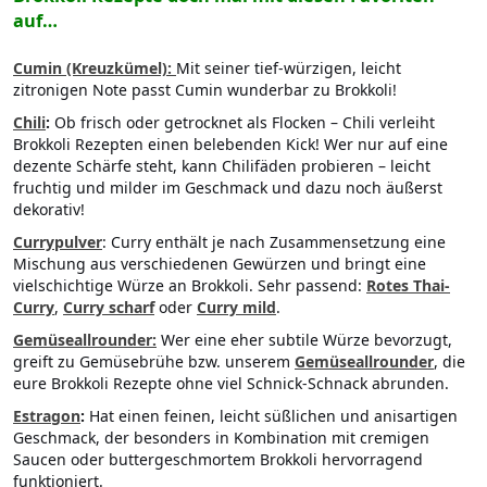
auf…
Cumin (Kreuzkümel):
Mit seiner tief-würzigen, leicht
zitronigen Note passt Cumin wunderbar zu Brokkoli!
Chili
:
Ob frisch oder getrocknet als Flocken – Chili verleiht
Brokkoli Rezepten einen belebenden Kick! Wer nur auf eine
dezente Schärfe steht, kann Chilifäden probieren – leicht
fruchtig und milder im Geschmack und dazu noch äußerst
dekorativ!
Currypulver
: Curry enthält je nach Zusammensetzung eine
Mischung aus verschiedenen Gewürzen und bringt eine
vielschichtige Würze an Brokkoli. Sehr passend:
Rotes Thai-
Curry
,
Curry scharf
oder
Curry mild
.
Gemüseallrounder:
Wer eine eher subtile Würze bevorzugt,
greift zu Gemüsebrühe bzw. unserem
Gemüseallrounder
, die
eure Brokkoli Rezepte ohne viel Schnick-Schnack abrunden.
Estragon
:
Hat einen feinen, leicht süßlichen und anisartigen
Geschmack, der besonders in Kombination mit cremigen
Saucen oder buttergeschmortem Brokkoli hervorragend
funktioniert.