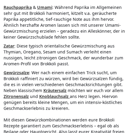
Rauchpaprika
&
Umami
: Während Paprika im Allgemeinen
sehr gut mit Brokkoli harmoniert, kitzelt v.a. geräucherte
Paprika appetitliche, tief-rauchige Note aus ihm hervor.
Ähnlich herzhafte Aromen lassen sich mit unserer Umami-
Gewürzmischung erzielen – geradezu ein Alleskönner, der in
keiner Gewürzschublade fehlen sollte.
Zatar
: Diese typisch orientalische Gewürzmischung aus
Thymian, Oregano, Sesam und Sumach verleiht einen
nussigen, leicht zitronigen Geschmack, der wunderbar zum
Aromen-Profil von Brokkoli passt.
Gewürzsalze
: Wer nach einem einfachen Trick sucht, um
Brokkoli raffiniert zu würzen, wird bei Gewürzsalzen fündig,
die es in vielen verschiedenen Geschmacksrichtungen gibt.
Neben klassischem
Kräutersalz
möchten wir euch vor allem
Zitronensalz
und
Knoblauchsalz
ans Herz legen. Hiervon
genügen bereits kleine Mengen, um ein intensiv-köstliches
Geschmackserlebnis zu kreieren.
Mit diesen Gewürzkombinationen werden eure Brokkoli
Rezepte garantiert zum Geschmackserlebnis – egal ob als
Beilage oder Hauptgericht. Also lasst eurer Kreativität freien