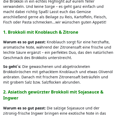
die Brokkoli in ein echtes Highlight auf eurem Teller
verwandeln. Und keine Sorge – es geht ganz einfach und
macht dabei richtig Spaß! Lasst euch das Gemüse
anschließend gerne als Beilage zu Reis, Kartoffeln, Fleisch,
Fisch oder Pasta schmecken...wir wünschen guten Appetit!
1. Brokkoli mit Knoblauch & Zitrone
Warum es so gut passt:
Knoblauch sorgt für eine herzhafte,
aromatische Note, während der Zitronensaft eine frische und
leichte Säure ergänzt – ein perfektes Duo, das den natürlichen
Geschmack des Brokkolis unterstreicht.
So geht´s:
Die gewaschenen und abgetrockneten
Brokkoliröschen mit gehacktem Knoblauch und etwas Olivenöl
anbraten. Danach mit frischem Zitronensaft beträufeln und
mit grobem Salz bzw. Salzflocken abrunden.
2. Asiatisch gewürzter Brokkoli mit Sojasauce &
Ingwer
Warum es so gut passt:
Die salzige Sojasauce und der
zitronig-frische Ingwer bringen eine exotische Note in das