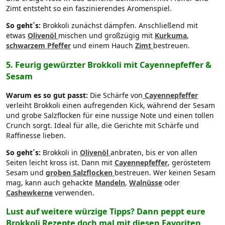
Zimt entsteht so ein faszinierendes Aromenspiel.
So geht´s:
Brokkoli zunächst dämpfen. Anschließend mit
etwas
Olivenöl
mischen und großzügig mit
Kurkuma
,
schwarzem Pfeffer
und einem Hauch
Zimt
bestreuen.
5.
Feurig gewürzter Brokkoli mit Cayennepfeffer &
Sesam
Warum es so gut passt:
Die Schärfe von
Cayennepfeffer
verleiht Brokkoli einen aufregenden Kick, während der Sesam
und grobe Salzflocken für eine nussige Note und einen tollen
Crunch sorgt. Ideal für alle, die Gerichte mit Schärfe und
Raffinesse lieben.
So geht´s:
Brokkoli in
Olivenöl
anbraten, bis er von allen
Seiten leicht kross ist. Dann mit
Cayennepfeffer
, geröstetem
Sesam und
groben Salzflocken
bestreuen. Wer keinen Sesam
mag, kann auch gehackte
Mandeln
,
Walnüsse
oder
Cashewkerne
verwenden.
Lust auf weitere würzige Tipps? Dann peppt eure
Brokkoli Rezepte doch mal mit diesen Favoriten