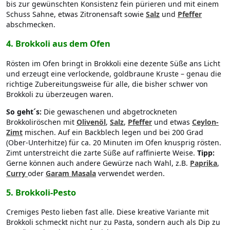
bis zur gewünschten Konsistenz fein pürieren und mit einem
Schuss Sahne, etwas Zitronensaft sowie
Salz
und
Pfeffer
abschmecken.
4.
Brokkoli aus dem Ofen
Rösten im Ofen bringt in Brokkoli eine dezente Süße ans Licht
und erzeugt eine verlockende, goldbraune Kruste – genau die
richtige Zubereitungsweise für alle, die bisher schwer von
Brokkoli zu überzeugen waren.
So geht´s:
Die gewaschenen und abgetrockneten
Brokkoliröschen mit
Olivenöl
,
Salz
,
Pfeffer
und etwas
Ceylon-
Zimt
mischen. Auf ein Backblech legen und bei 200 Grad
(Ober-Unterhitze) für ca. 20 Minuten im Ofen knusprig rösten.
Zimt unterstreicht die zarte Süße auf raffinierte Weise.
Tipp:
Gerne können auch andere Gewürze nach Wahl, z.B.
Paprika
,
Curry
oder
Garam Masala
verwendet werden.
5.
Brokkoli-Pesto
Cremiges Pesto lieben fast alle. Diese kreative Variante mit
Brokkoli schmeckt nicht nur zu Pasta, sondern auch als Dip zu