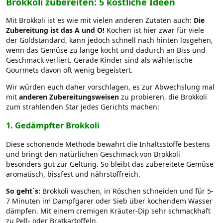
Brokkoli zubereiten: 5 köstliche Ideen
Mit Brokkoli ist es wie mit vielen anderen Zutaten auch:
Die
Zubereitung ist das A und O!
Kochen ist hier zwar für viele
der Goldstandard, kann jedoch schnell nach hinten losgehen,
wenn das Gemüse zu lange kocht und dadurch an Biss und
Geschmack verliert. Gerade Kinder sind als wählerische
Gourmets davon oft wenig begeistert.
Wir würden euch daher vorschlagen, es zur Abwechslung mal
mit
anderen Zubereitungsweisen
zu probieren, die Brokkoli
zum strahlenden Star jedes Gerichts machen:
1.
Gedämpfter Brokkoli
Diese schonende Methode bewahrt die Inhaltsstoffe bestens
und bringt den natürlichen Geschmack von Brokkoli
besonders gut zur Geltung. So bleibt das zubereitete Gemüse
aromatisch, bissfest und nährstoffreich.
So geht´s:
Brokkoli waschen, in Röschen schneiden und für 5-
7 Minuten im Dampfgarer oder Sieb über kochendem Wasser
dämpfen. Mit einem cremigen Kräuter-Dip sehr schmackhaft
zu Pell- oder Bratkartoffeln.