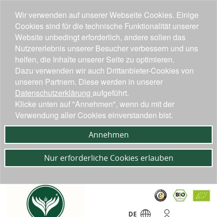
Wir verwenden auf unserer Webseite Cookies. Einige
Cookies sind für die technische Funktionalität unserer
Website unbedingt erforderlich, andere sollen das
Nutzererlebnis unserer Besucher verbessern und uns
helfen, die Inhalte unserer Seite zu optimieren.
Dazu verwenden wir auch Drittanbieter-Cookies von
unseren Partnern. Diese werden in unserer
Datenschutzerklärung
aufgeführt.
Klicke unten auf "Annehmen", wenn du mit der
Verwendung aller Cookies einverstanden bist.
Annehmen
Nur erforderliche Cookies erlauben
DE