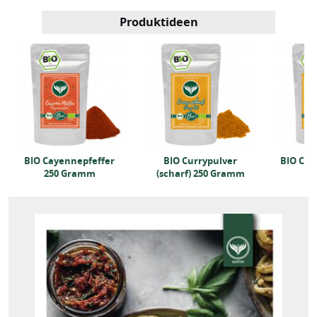
Produktideen
BIO Cayennepfeffer
BIO Currypulver
BIO Cur
250 Gramm
(scharf) 250 Gramm
25