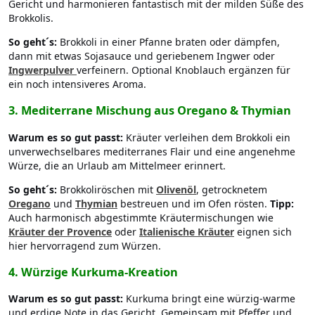
Gericht und harmonieren fantastisch mit der milden Süße des
Brokkolis.
So geht´s:
Brokkoli in einer Pfanne braten oder dämpfen,
dann mit etwas Sojasauce und geriebenem Ingwer oder
Ingwerpulver
verfeinern. Optional Knoblauch ergänzen für
ein noch intensiveres Aroma.
3.
Mediterrane Mischung aus Oregano & Thymian
Warum es so gut passt:
Kräuter verleihen dem Brokkoli ein
unverwechselbares mediterranes Flair und eine angenehme
Würze, die an Urlaub am Mittelmeer erinnert.
So geht´s:
Brokkoliröschen mit
Olivenöl
, getrocknetem
Oregano
und
Thymian
bestreuen und im Ofen rösten.
Tipp:
Auch harmonisch abgestimmte Kräutermischungen wie
Kräuter der Provence
oder
Italienische Kräuter
eignen sich
hier hervorragend zum Würzen.
4.
Würzige Kurkuma-Kreation
Warum es so gut passt:
Kurkuma bringt eine würzig-warme
und erdige Note in das Gericht. Gemeinsam mit Pfeffer und