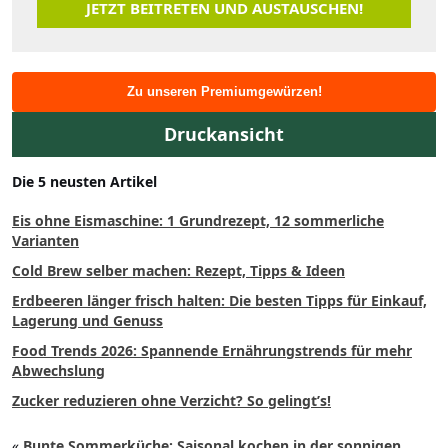
JETZT BEITRETEN UND AUSTAUSCHEN!
Zu unseren Premiumgewürzen!
Druckansicht
Die 5 neusten Artikel
Eis ohne Eismaschine: 1 Grundrezept, 12 sommerliche
Varianten
Cold Brew selber machen: Rezept, Tipps & Ideen
Erdbeeren länger frisch halten: Die besten Tipps für Einkauf,
Lagerung und Genuss
Food Trends 2026: Spannende Ernährungstrends für mehr
Abwechslung
Zucker reduzieren ohne Verzicht? So gelingt’s!
«
Bunte Sommerküche: Saisonal kochen in der sonnigen