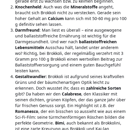
gerade erst zu wachsen bzw. zu keimen beginnen.
Knochenheld
: Auch was die
Mineralstoffe
angeht,
braucht sich Brokkoli nicht zu verstecken. Gerade sein
hoher Gehalt an
Calcium
kann sich mit 50-60 mg pro 100
g definitiv sehen lassen.
Darmfreund
: Man liest es überall – eine ausgewogene
und ballaststoffreiche Ernährung ist wichtig für die
Darmgesundheit. Und wer nach
ballaststoffreichen
Lebensmitteln
Ausschau hält, landet unter anderem
wo? Richtig, bei Brokkoli, der regelmäßig verzehrt mit 3
Gramm pro 100 g Brokkoli einen wertvollen Beitrag zur
Ballaststoffversorgung und einem guten Bauchgefühl
leisten kann.
Gestaltwandler:
Brokkoli ist aufgrund seines kraftvollen
Grüns und der bäumchenartigen Optik leicht zu
erkennen. Doch wusstet ihr, dass es
zahlreiche Sorten
gibt? Da haben wir den
Calabrese
, den Klassiker mit
seinen dichten, grünen Köpfen, der das ganze Jahr über
für frischen Genuss sorgt. Ein Highlight ist z.B. der
Romanesco
, der ein bisschen so aussieht wie aus einem
Sci-Fi-Film: seine türmchenförmigen Röschen bilden die
perfekte Geometrie.
Bimi
, auch bekannt als Brokkolini,
ist eine zarte Kreuzung aus Brokkoli und Kai-lan