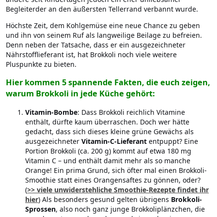
Begleiterder an den äußersten Tellerrand verbannt wurde.
Höchste Zeit, dem Kohlgemüse eine neue Chance zu geben
und ihn von seinem Ruf als langweilige Beilage zu befreien.
Denn neben der Tatsache, dass er ein ausgezeichneter
Nährstofflieferant ist, hat Brokkoli noch viele weitere
Pluspunkte zu bieten.
Hier kommen 5 spannende Fakten, die euch zeigen,
warum Brokkoli in jede Küche gehört:
Vitamin-Bombe
: Dass Brokkoli reichlich Vitamine
enthält, dürfte kaum überraschen. Doch wer hätte
gedacht, dass sich dieses kleine grüne Gewächs als
ausgezeichneter
Vitamin-C-Lieferant
entpuppt? Eine
Portion Brokkoli (ca. 200 g) kommt auf etwa 180 mg
Vitamin C – und enthält damit mehr als so manche
Orange! Ein prima Grund, sich öfter mal einen Brokkoli-
Smoothie statt eines Orangensaftes zu gönnen, oder?
(
>> viele unwiderstehliche Smoothie-Rezepte findet ihr
hier
) Als besonders gesund gelten übrigens
Brokkoli-
Sprossen
, also noch ganz junge Brokkoliplänzchen, die