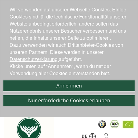
Wir verwenden auf unserer Webseite Cookies. Einige
Cookies sind für die technische Funktionalität unserer
Website unbedingt erforderlich, andere sollen das
Nutzererlebnis unserer Besucher verbessern und uns
helfen, die Inhalte unserer Seite zu optimieren.
Dazu verwenden wir auch Drittanbieter-Cookies von
unseren Partnern. Diese werden in unserer
Datenschutzerklärung
aufgeführt.
Klicke unten auf "Annehmen", wenn du mit der
Verwendung aller Cookies einverstanden bist.
Annehmen
Nur erforderliche Cookies erlauben
DE