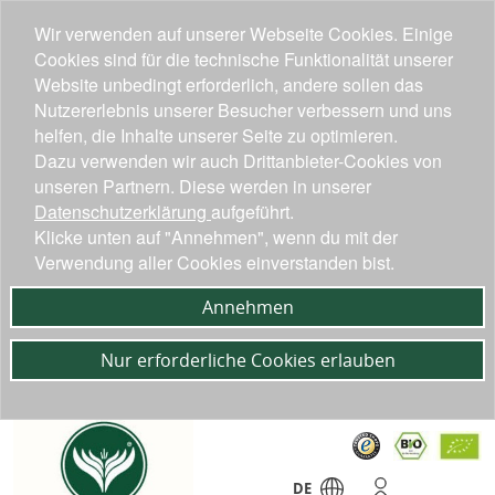
Wir verwenden auf unserer Webseite Cookies. Einige
Cookies sind für die technische Funktionalität unserer
Website unbedingt erforderlich, andere sollen das
Nutzererlebnis unserer Besucher verbessern und uns
helfen, die Inhalte unserer Seite zu optimieren.
Dazu verwenden wir auch Drittanbieter-Cookies von
unseren Partnern. Diese werden in unserer
Datenschutzerklärung
aufgeführt.
Klicke unten auf "Annehmen", wenn du mit der
Verwendung aller Cookies einverstanden bist.
Annehmen
Nur erforderliche Cookies erlauben
DE