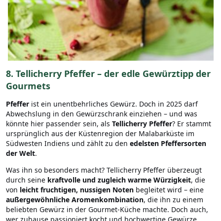
8.
Tellicherry Pfeffer – der edle Gewürztipp der
Gourmets
Pfeffer
ist ein unentbehrliches Gewürz. Doch in 2025 darf
Abwechslung in den Gewürzschrank einziehen – und was
könnte hier passender sein, als
Tellicherry Pfeffer
? Er stammt
ursprünglich aus der Küstenregion der Malabarküste im
Südwesten Indiens und zählt zu den
edelsten Pfeffersorten
der Welt
.
Was ihn so besonders macht? Tellicherry Pfeffer überzeugt
durch seine
kraftvolle und zugleich warme Würzigkeit
, die
von
leicht fruchtigen, nussigen Noten
begleitet wird – eine
außergewöhnliche Aromenkombination
, die ihn zu einem
beliebten Gewürz in der Gourmet-Küche machte. Doch auch,
wer zuhause passioniert kocht und hochwertige Gewürze