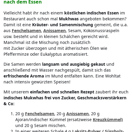
nach dem Essen
Vielleicht habt ihr nach einem
köstlichen indischen Essen
im
Restaurant auch schon mal
Mukhwas
angeboten bekommen?
Damit ist eine
Kräuter- und Samenmischung
gemeint, die u.a.
aus
Fenchelsamen
,
Anissamen
, Sesam, Kokosnussraspeln
usw. besteht und in kleinen Schälchen gereicht wird.
Manchmal ist die Mischung noch zusätzlich
mit Zucker überzogen und mit ätherischen Ölen wie
Pfefferminze oder Eukalyptus aromatisiert.
Die Samen werden
langsam und ausgiebig gekaut
und
anschließend mit Wasser nachgespült, damit sich das
erfrischende Aroma
im Mund entfalten kann. Eine Wohltat
nach intensiv gewürzten Speisen!
Mit unserem
einfachen und schnellen Rezept
zaubert ihr euch
indisches Mukwhas frei von Zucker, Geschmacksverstärkern
& Co:
20 g
Fenchelsamen
, 20 g
Anissamen
, 20 g
Ajoran/indischer Kümmel (ersatzweise
Kreuzkümmel)
und 20 g Sesam mischen.
In einer weiteren Schale 4 g
Lakritz-Pulver / Süssholz-