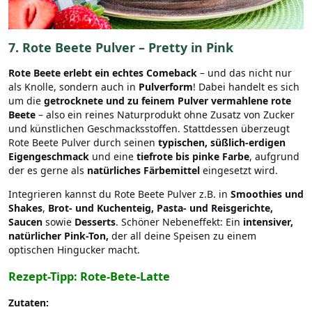
7.
Rote Beete Pulver – Pretty in Pink
Rote Beete erlebt ein echtes Comeback
– und das nicht nur
als Knolle, sondern auch in
Pulverform
! Dabei handelt es sich
um die
getrocknete und zu feinem Pulver vermahlene rote
Beete
– also ein reines Naturprodukt ohne Zusatz von Zucker
und künstlichen Geschmacksstoffen. Stattdessen überzeugt
Rote Beete Pulver durch seinen
typischen, süßlich-erdigen
Eigengeschmack
und eine
tiefrote bis pinke Farbe
, aufgrund
der es gerne als
natürliches Färbemittel
eingesetzt wird.
Integrieren kannst du Rote Beete Pulver z.B. in
Smoothies und
Shakes
,
Brot- und Kuchenteig, Pasta- und Reisgerichte,
Saucen
sowie
Desserts
. Schöner Nebeneffekt: Ein
intensiver,
natürlicher Pink-Ton,
der all deine Speisen zu einem
optischen Hingucker macht.
Rezept-Tipp: Rote-Bete-Latte
Zutaten: