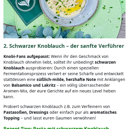
2. Schwarzer Knoblauch – der sanfte Verführer
Knobi-Fans aufgepasst:
Wenn ihr den Geschmack von
Knoblauch ohnehin liebt, solltet ihr unbedingt
schwarzen
Knoblauch
ausprobieren: Durch einen speziellen
Fermentationsprozess verliert er seine Schärfe und entwickelt
stattdessen eine
süßlich-milde, herzhafte Note
mit Anklängen
von
Balsamico und Lakritz
– ein völlig überraschender
Aromen-Mix, der eure Gerichte auf ein neues Level heben
kann.
Probiert schwarzen Knoblauch z.B. zum Verfeinern von
Pastasoßen, Dressings
oder einfach pur als
aromatisches
Topping
– und lasst euren Gaumen verwöhnen!
Rezept-Tipp: Pasta mit schwarzem Knoblauch,