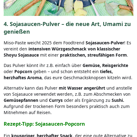
4. Sojasaucen-Pulver – die neue Art, Umami zu
genießen
Miso-Paste weicht 2025 dem Foodtrend
Sojasaucen-Pulver
! Es
vereint den
intensiven Würzgeschmack von klassischer
Shoyu Sojasauce
mit einer
praktischen, streufähigen Form
.
Das Pulver könnt ihr z.B. einfach über
Gemüse, Reisgerichte
oder
Popcorn
geben – und schon entsteht ein
tiefes,
herzhaftes Aroma
, das eure Geschmacksknopsen kitzeln wird.
Alternativ kann das Pulver
mit Wasser angerührt
und anstelle
von Sojasauce verwendet werden, z.B. zum Abschmecken von
Gemüsepfannen
und
Currys
oder als Ergänzung zu
Sushi.
Aufgrund der trockenen Form besonders praktisch auch zum
Mitnehmen auf Reisen.
Rezept-Tipp: Sojasaucen-Popcorn
Ein
knuspriger, herzhafter Snack
, der eine gute Alternative zu