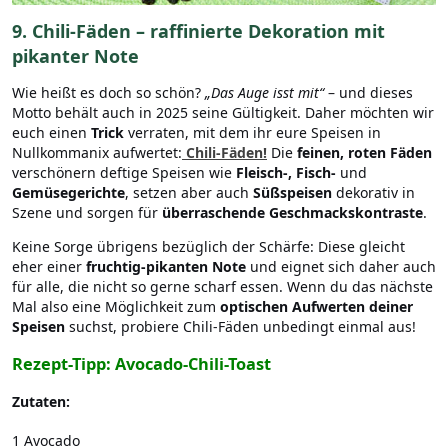
9. Chili-Fäden – raffinierte Dekoration mit
pikanter Note
Wie heißt es doch so schön?
„Das Auge isst mit“
– und dieses
Motto behält auch in 2025 seine Gültigkeit. Daher möchten wir
euch einen
Trick
verraten, mit dem ihr eure Speisen in
Nullkommanix aufwertet:
Chili-Fäden!
Die
feinen, roten Fäden
verschönern deftige Speisen wie
Fleisch-, Fisch-
und
Gemüsegerichte
, setzen aber auch
Süßspeisen
dekorativ in
Szene und sorgen für
überraschende Geschmackskontraste
.
Keine Sorge übrigens bezüglich der Schärfe: Diese gleicht
eher einer
fruchtig-pikanten Note
und eignet sich daher auch
für alle, die nicht so gerne scharf essen. Wenn du das nächste
Mal also eine Möglichkeit zum
optischen Aufwerten deiner
Speisen
suchst, probiere Chili-Fäden unbedingt einmal aus!
Rezept-Tipp: Avocado-Chili-Toast
Zutaten:
1 Avocado