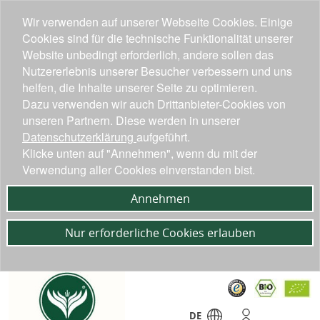
Wir verwenden auf unserer Webseite Cookies. Einige
Cookies sind für die technische Funktionalität unserer
Website unbedingt erforderlich, andere sollen das
Nutzererlebnis unserer Besucher verbessern und uns
helfen, die Inhalte unserer Seite zu optimieren.
Dazu verwenden wir auch Drittanbieter-Cookies von
unseren Partnern. Diese werden in unserer
Datenschutzerklärung
aufgeführt.
Klicke unten auf "Annehmen", wenn du mit der
Verwendung aller Cookies einverstanden bist.
Annehmen
Nur erforderliche Cookies erlauben
DE