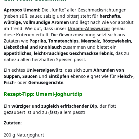
Apropos Umami:
Die „fünfte“ aller Geschmacksrichtungen
(neben süß, sauer, salzig und bitter) steht für
herzhafte,
würzige, vollmundige Aromen
und liegt nach wie vor absolut
im Trend. Wie gut, dass unser
Umami-Alleswürzer
genau
diese Kriterien erfüllt! Die Gewürzmischung setzt sich aus
Zutaten wie
Paprika, Tomatenchips, Meersalz, Röstzwiebeln,
Liebstöckel und Knoblauch
zusammen und bietet ein
appetitliches, leicht-rauchiges Geschmackserlebnis
, das zu
nahezu allen herzhaften Speisen passt.
Ein echtes
Universalgewürz
, das sich zum
Abrunden von
Suppen, Saucen
und
Eintöpfen
ebenso eignet wie für
Fleisch-,
Fisch-
oder
Gemüsegerichte
.
Rezept-Tipp: Umami-Joghurtdip
Ein
würziger und zugleich erfrischender Dip
, der flott
gezaubert ist und zu (fast) allem passt!
Zutaten:
200 g Naturjoghurt