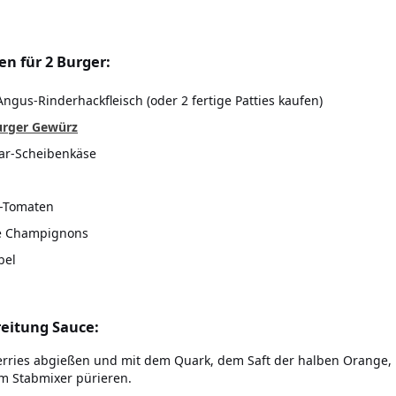
en für 2 Burger:
Angus-Rinderhackfleisch (oder 2 fertige Patties kaufen)
urger Gewürz
ar-Scheibenkäse
-Tomaten
he Champignons
bel
eitung Sauce:
rries abgießen und mit dem Quark, dem Saft der halben Orange, 1 
m Stabmixer pürieren.