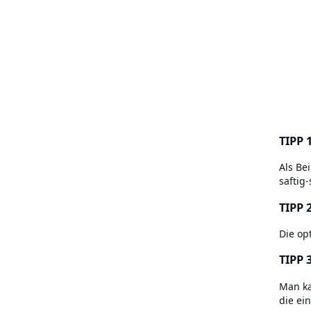
TIPP 1
Als Be
saftig
TIPP 2
Die op
TIPP 3
Man ka
die ei