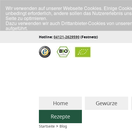
Wir verwenden auf unserer Webseite Cookies. Einige Cookies
unbedingt erforderlich, andere sollen das Nutzererlebnis un
Seite zu optimieren.
Dazu verwenden wir auch Drittanbieter-Cookies von unseren
aufgeführt.
Klicke unten auf "Annehmen", wenn du mit der Verwendung a
Hotline:
04121-2629590
(Festnetz)
Home
Gewürze
Rezepte
>
Startseite
Blog