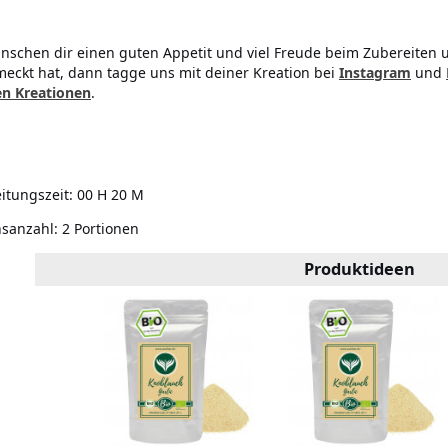
nschen dir einen guten Appetit und viel Freude beim Zubereiten
eckt hat, dann tagge uns mit deiner Kreation bei
Instagram
und
n Kreationen
.
itungszeit:
00 H 20 M
nsanzahl:
2 Portionen
Produktideen
locken 50
mm