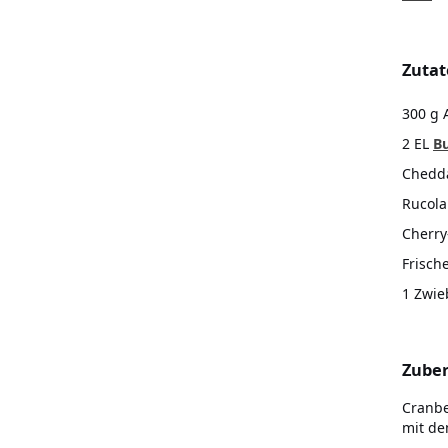
Zutat
300 g 
2 EL
B
Chedd
Rucola
Cherry
Frisc
1 Zwie
Zuber
Cranbe
mit de