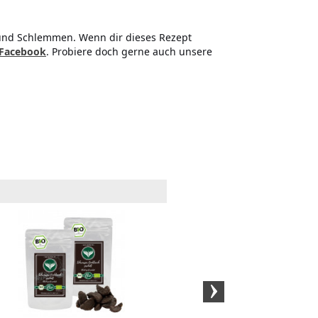
 und Schlemmen. Wenn dir dieses Rezept
Facebook
. Probiere doch gerne auch unsere
Dänisches Rauchsalz
Kristal
(250 Gramm)