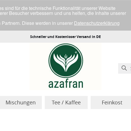
 sind für die technische Funktionalität unserer Website
serer Besucher verbessern und uns helfen, die Inhalte unserer
 Partnern. Diese werden in unserer
Datenschutzerklärung
ller Cookies einverstanden bist.
Schneller und Kostenloser Versand in DE
Mischungen
Tee / Kaffee
Feinkost