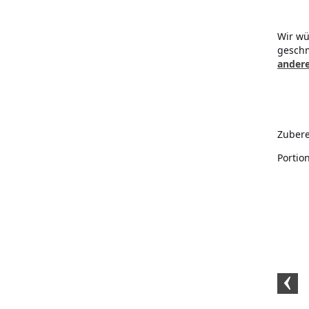
Wir wü
geschm
andere
Zubere
Portio
Habanero Chilipulver
BIO Chipotle
BIO Chilif
200 Gramm
Chilipulver 250 Gramm
Gra