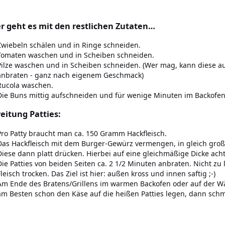
r geht es mit den restlichen Zutaten…
Zwiebeln schälen und in Ringe schneiden.
Tomaten waschen und in Scheiben schneiden.
Pilze waschen und in Scheiben schneiden. (Wer mag, kann diese a
anbraten - ganz nach eigenem Geschmack)
Rucola waschen.
Die Buns mittig aufschneiden und für wenige Minuten im Backofe
eitung Patties:
Pro Patty braucht man ca. 150 Gramm Hackfleisch.
Das Hackfleisch mit dem Burger-Gewürz vermengen, in gleich groß
Diese dann platt drücken. Hierbei auf eine gleichmäßige Dicke ach
Die Patties von beiden Seiten ca. 2 1/2 Minuten anbraten. Nicht zu
Fleisch trocken. Das Ziel ist hier: außen kross und innen saftig ;-)
Am Ende des Bratens/Grillens im warmen Backofen oder auf der Wärm
am Besten schon den Käse auf die heißen Patties legen, dann schmil