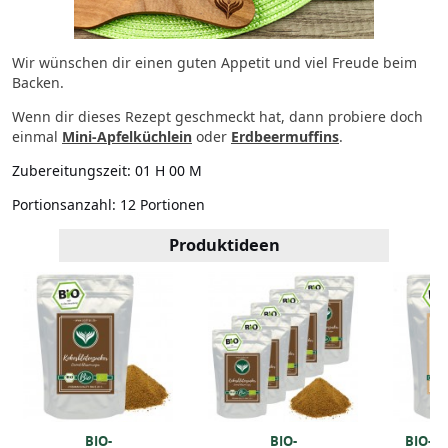
Wir wünschen dir einen guten Appetit und viel Freude beim
Backen.
Wenn dir dieses Rezept geschmeckt hat, dann probiere doch
einmal
Mini-Apfelküchlein
oder
Erdbeermuffins
.
Zubereitungszeit:
01 H 00 M
Portionsanzahl:
12 Portionen
Produktideen
BIO-
BIO-
BIO-R