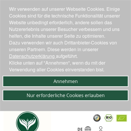
Wir verwenden auf unserer Webseite Cookies. Einige
Cookies sind für die technische Funktionalität unserer
Website unbedingt erforderlich, andere sollen das
Nutzererlebnis unserer Besucher verbessern und uns
helfen, die Inhalte unserer Seite zu optimieren.
Dazu verwenden wir auch Drittanbieter-Cookies von
unseren Partnern. Diese werden in unserer
Datenschutzerklärung
aufgeführt.
Klicke unten auf "Annehmen", wenn du mit der
Verwendung aller Cookies einverstanden bist.
Annehmen
Nur erforderliche Cookies erlauben
DE