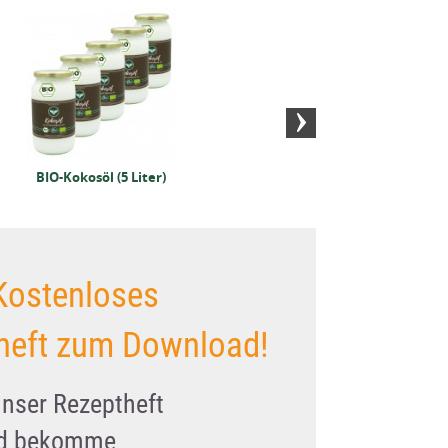
BIO-Olivenöl Spanien
BIO-Ol
(1 Liter)
BIO-Kokosöl (5 Liter)
Kostenloses
heft zum Download!
unser Rezeptheft
nd bekomme