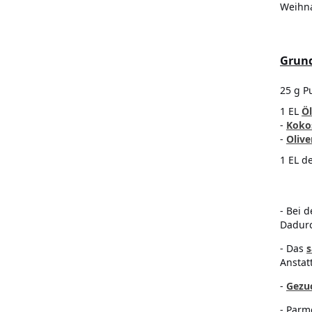
Weihn
Grund
25 g P
1 EL
Öl
-
Koko
-
Olive
1 EL d
- Bei 
Dadurc
- Das
s
Anstat
-
Gezu
- Parm