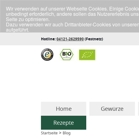
Wir verwenden auf unserer Webseite Cookies. Einige Cookies
unbedingt erforderlich, andere sollen das Nutzererlebnis un
Seite zu optimieren.
Dazu verwenden wir auch Drittanbieter-Cookies von unseren
aufgeführt.
Klicke unten auf "Annehmen", wenn du mit der Verwendung a
Hotline:
04121-2629590
(Festnetz)
Home
Gewürze
Rezepte
>
Startseite
Blog