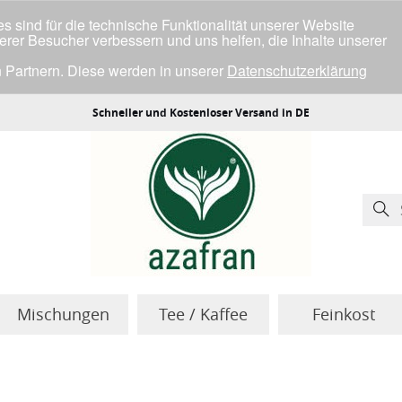
 sind für die technische Funktionalität unserer Website
serer Besucher verbessern und uns helfen, die Inhalte unserer
 Partnern. Diese werden in unserer
Datenschutzerklärung
ller Cookies einverstanden bist.
Schneller und Kostenloser Versand in DE
Mischungen
Tee / Kaffee
Feinkost