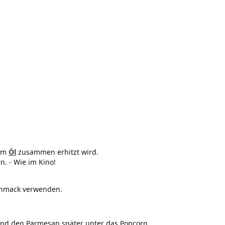
em
Öl
zusammen erhitzt wird.
n. - Wie im Kino!
schmack verwenden.
nd den Parmesan später unter das Popcorn