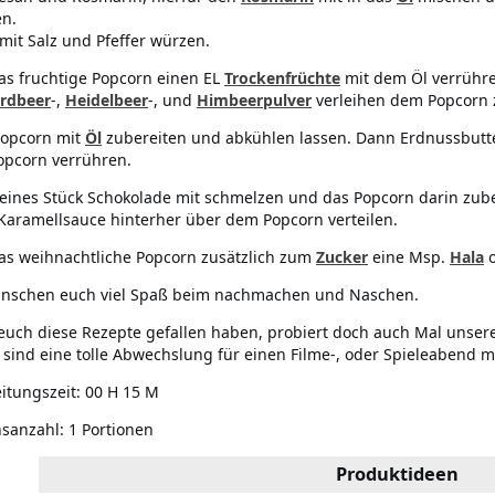
n.
mit Salz und Pfeffer würzen.
das fruchtige Popcorn einen EL
Trockenfrüchte
mit dem Öl verrühr
rdbeer
-,
Heidelbeer
-, und
Himbeerpulver
verleihen dem Popcorn z
Popcorn mit
Öl
zubereiten und abkühlen lassen. Dann Erdnussbut
pcorn verrühren.
kleines Stück Schokolade mit schmelzen und das Popcorn darin zube
Karamellsauce hinterher über dem Popcorn verteilen.
das weihnachtliche Popcorn zusätzlich zum
Zucker
eine Msp.
Hala
o
nschen euch viel Spaß beim nachmachen und Naschen.
uch diese Rezepte gefallen haben, probiert doch auch Mal unser
e sind eine tolle Abwechslung für einen Filme-, oder Spieleabend m
itungszeit:
00 H 15 M
nsanzahl:
1 Portionen
Produktideen