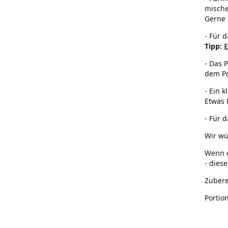
mische
Gerne 
- Für 
Tipp:
E
- Das 
dem Po
- Ein 
Etwas 
- Für 
Wir wü
Wenn e
- dies
Zubere
Portio