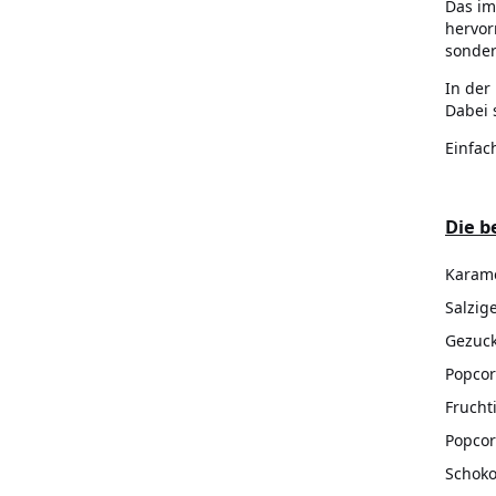
Das im
hervor
sonder
In der
Dabei 
Einfac
Die b
Karame
Salzig
Gezuck
Popcor
Frucht
Popcor
Schoko