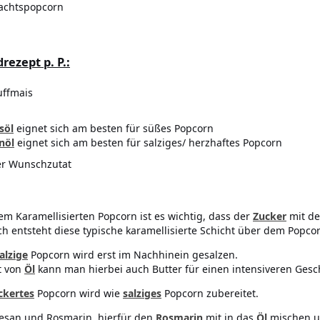
achtspopcorn
rezept p. P.:
uffmais
söl
eignet sich am besten für süßes Popcorn
nöl
eignet sich am besten für salziges/ herzhaftes Popcorn
er Wunschzutat
dem Karamellisierten Popcorn ist es wichtig, dass der
Zucker
mit d
h entsteht diese typische karamellisierte Schicht über dem Popcor
alzige
Popcorn wird erst im Nachhinein gesalzen.
t von
Öl
kann man hierbei auch Butter für einen intensiveren Ge
ckertes
Popcorn wird wie
salziges
Popcorn zubereitet.
esan und Rosmarin, hierfür den
Rosmarin
mit in das
Öl
mischen u