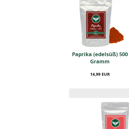
BIO Kräuter der
Paprika (edelsüß) 500
Provence (250g)
Gramm
13,49 EUR
14,99 EUR