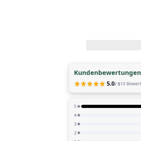
Kundenbewertungen
5.0
10
Bewer
/ 5
5★
4★
3★
2★