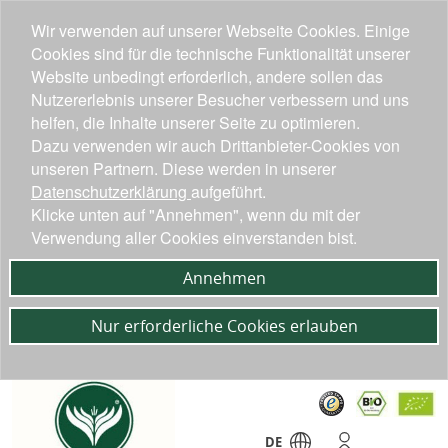
Wir verwenden auf unserer Webseite Cookies. Einige
Cookies sind für die technische Funktionalität unserer
Website unbedingt erforderlich, andere sollen das
Nutzererlebnis unserer Besucher verbessern und uns
helfen, die Inhalte unserer Seite zu optimieren.
Dazu verwenden wir auch Drittanbieter-Cookies von
unseren Partnern. Diese werden in unserer
Datenschutzerklärung
aufgeführt.
Klicke unten auf "Annehmen", wenn du mit der
Verwendung aller Cookies einverstanden bist.
Annehmen
Nur erforderliche Cookies erlauben
DE