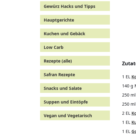
Gewürz Hacks und Tipps
Hauptgerichte
Kuchen und Gebäck
Low Carb
Rezepte (alle)
Zutat
Safran Rezepte
1 EL
K
140 g 
Snacks und Salate
250 ml
Suppen und Eintöpfe
250 ml
2 EL
K
Vegan und Vegetarisch
1 EL
K
1 EL
G