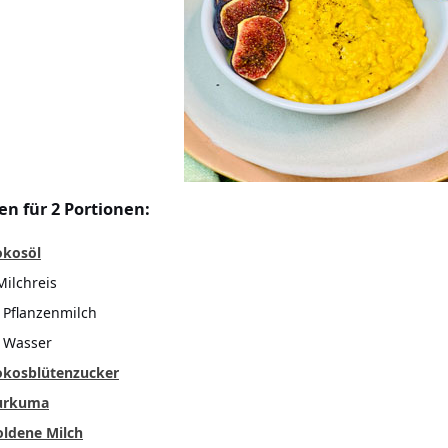
en für 2 Portionen:
okosöl
Milchreis
 Pflanzenmilch
 Wasser
okosblütenzucker
urkuma
oldene Milch