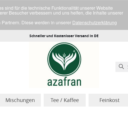
 sind für die technische Funktionalität unserer Website
serer Besucher verbessern und uns helfen, die Inhalte unserer
 Partnern. Diese werden in unserer
Datenschutzerklärung
ller Cookies einverstanden bist.
Schneller und Kostenloser Versand in DE
Mischungen
Tee / Kaffee
Feinkost