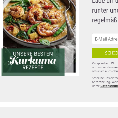
Lade dir 
runter u
regelmäßi
SCHIC
Versprochen: Wir g
und versenden auc
natürlich auch ohn
Schreibe uns einfa
Anforderung. Weite
unter
Datenschut