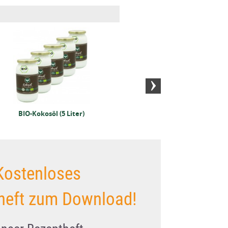
BIO-
Kokosblütenzucker
Kokos
1kg
BIO-Kokosöl (5 Liter)
Kostenloses
heft zum Download!