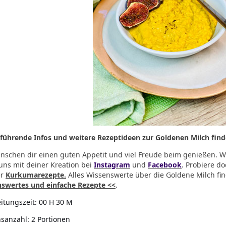
führende Infos und weitere Rezeptideen zur Goldenen Milch finde
nschen dir einen guten Appetit und viel Freude beim genießen
. 
uns mit deiner Kreation bei
Instagram
und
Facebook
.
Probiere do
er
Kurkumarezepte.
Alles Wissenswerte über die Goldene Milch fi
swertes und einfache Rezepte <<
.
itungszeit:
00 H 30 M
nsanzahl:
2 Portionen