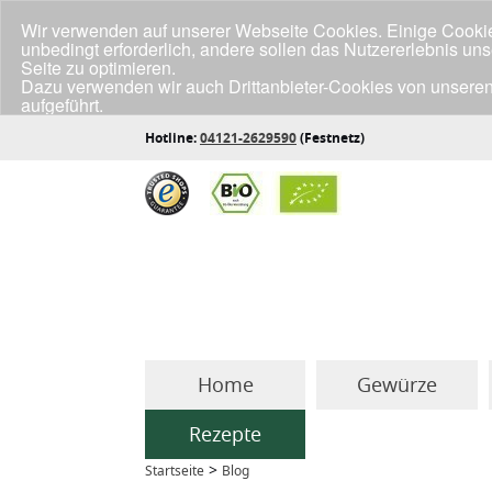
Wir verwenden auf unserer Webseite Cookies. Einige Cookies
unbedingt erforderlich, andere sollen das Nutzererlebnis un
Seite zu optimieren.
Dazu verwenden wir auch Drittanbieter-Cookies von unseren
aufgeführt.
Klicke unten auf "Annehmen", wenn du mit der Verwendung a
Hotline:
04121-2629590
(Festnetz)
Home
Gewürze
Rezepte
>
Startseite
Blog