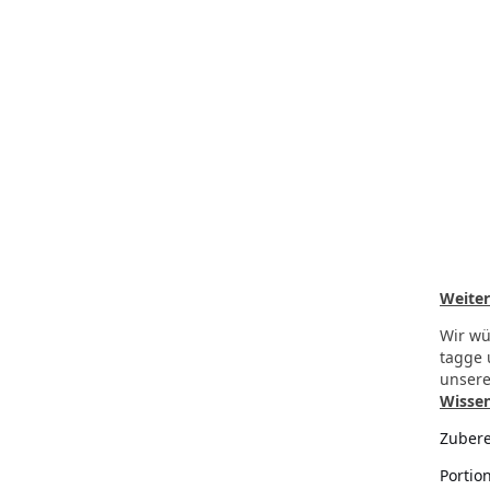
Weiter
Wir wü
tagge 
unser
Wissen
Zubere
Portio