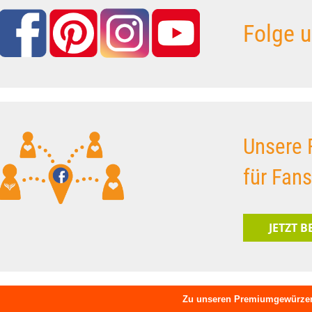
Folge u
Unsere 
für Fan
JETZT 
Zu unseren Premiumgewürze