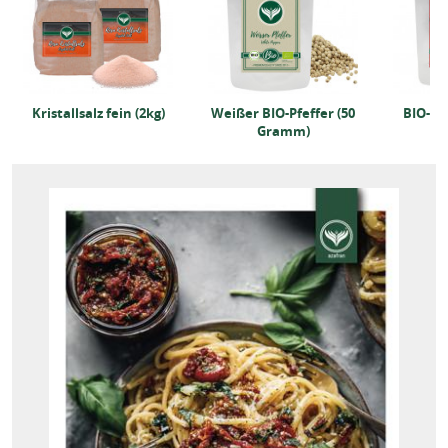
Kristallsalz fein (2kg)
Weißer BIO-Pfeffer (50
BIO-Ba
Gramm)
(5