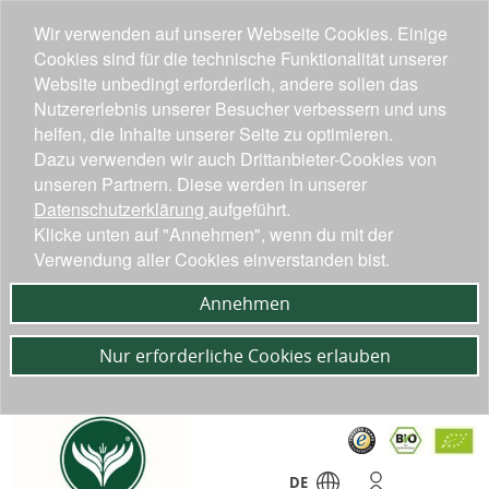
Wir verwenden auf unserer Webseite Cookies. Einige
Cookies sind für die technische Funktionalität unserer
Website unbedingt erforderlich, andere sollen das
Nutzererlebnis unserer Besucher verbessern und uns
helfen, die Inhalte unserer Seite zu optimieren.
Dazu verwenden wir auch Drittanbieter-Cookies von
unseren Partnern. Diese werden in unserer
Datenschutzerklärung
aufgeführt.
Klicke unten auf "Annehmen", wenn du mit der
Verwendung aller Cookies einverstanden bist.
Annehmen
Nur erforderliche Cookies erlauben
DE