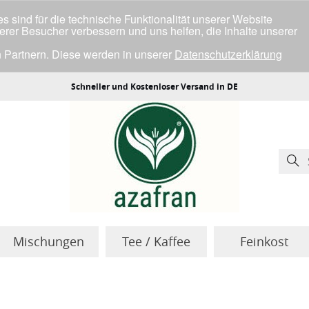
 sind für die technische Funktionalität unserer Website
serer Besucher verbessern und uns helfen, die Inhalte unserer
 Partnern. Diese werden in unserer
Datenschutzerklärung
ller Cookies einverstanden bist.
Schneller und Kostenloser Versand in DE
Mischungen
Tee / Kaffee
Feinkost