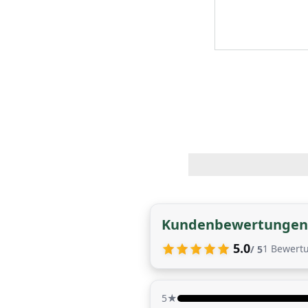
Kundenbewertungen
5.0
1
Bewert
/ 5
5★