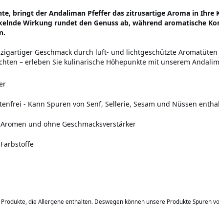
hte, bringt der Andaliman Pfeffer das zitrusartige Aroma in Ihre
ckelnde Wirkung rundet den Genuss ab, während aromatische Kom
n.
nzigartiger Geschmack durch luft- und lichtgeschützte Aromatüten 
ichten – erleben Sie kulinarische Höhepunkte mit unserem Andalim
er
tenfrei
-
Kann Spuren von Senf, Sellerie, Sesam und Nüssen enthal
e Aromen und ohne Geschmacksverstärker
 Farbstoffe
b Produkte, die Allergene enthalten. Deswegen können unsere Produkte Spuren v