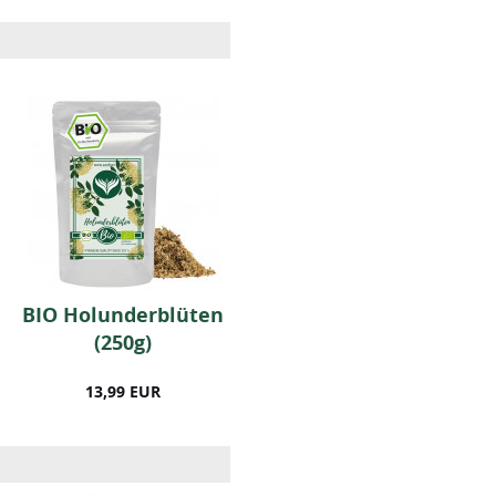
BIO Holunderblüten
10 Stk Bourbon-
(250g)
Vanilleschoten
13,99 EUR
15,99 EUR