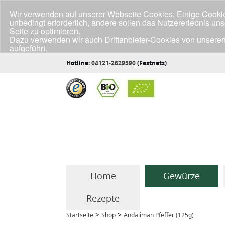
Wir verwenden auf unserer Webseite Cookies. Einige Cookies
unbedingt erforderlich, andere sollen das Nutzererlebnis un
Seite zu optimieren.
Dazu verwenden wir auch Drittanbieter-Cookies von unseren
aufgeführt.
Klicke unten auf "Annehmen", wenn du mit der Verwendung a
Hotline:
04121-2629590
(Festnetz)
Home
Gewürze
Rezepte
>
>
Startseite
Shop
Andaliman Pfeffer (125g)