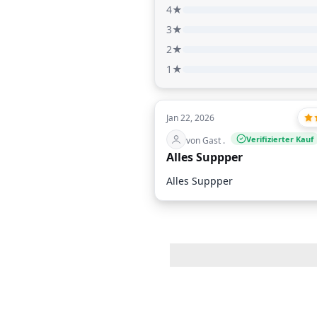
4★
3★
2★
1★
Jan 22, 2026
Verifizierter Kauf
von Gast .
Alles Suppper
Alles Suppper
Spargelauflauf mit
Knusper
Kartoffeln und
Hähnchennuggets
Möhren Rezept
Cornflakes-Reze