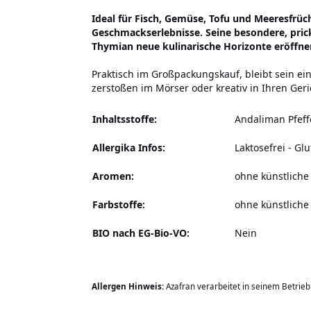
Ideal für Fisch, Gemüse, Tofu und Meeresfrüc
Geschmackserlebnisse. Seine besondere, pri
Thymian neue kulinarische Horizonte eröffne
Praktisch im Großpackungskauf, bleibt sein ei
zerstoßen im Mörser oder kreativ in Ihren Ger
Inhaltsstoffe:
Andaliman Pfeff
Allergika Infos:
Laktosefrei - Glu
Aromen:
ohne künstlich
Farbstoffe:
ohne künstliche
BIO nach EG-Bio-VO:
Nein
Allergen Hinweis:
Azafran verarbeitet in seinem Betrie