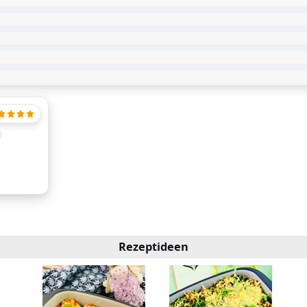
Rezeptideen
 mit
pt