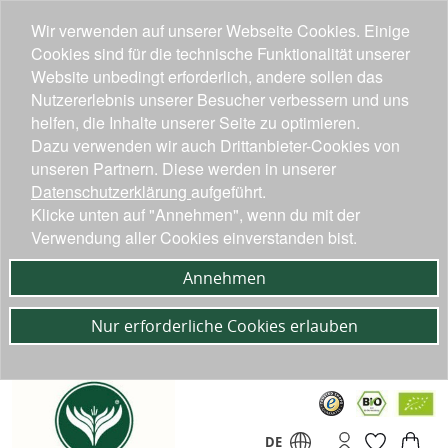
Wir verwenden auf unserer Webseite Cookies. Einige
Cookies sind für die technische Funktionalität unserer
Website unbedingt erforderlich, andere sollen das
Nutzererlebnis unserer Besucher verbessern und uns
helfen, die Inhalte unserer Seite zu optimieren.
Dazu verwenden wir auch Drittanbieter-Cookies von
unseren Partnern. Diese werden in unserer
Datenschutzerklärung
aufgeführt.
Klicke unten auf "Annehmen", wenn du mit der
Verwendung aller Cookies einverstanden bist.
Annehmen
Nur erforderliche Cookies erlauben
DE