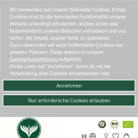
Wir verwenden auf unserer Webseite Cookies. Einige
Cookies sind für die technische Funktionalität unserer
Website unbedingt erforderlich, andere sollen das
Nutzererlebnis unserer Besucher verbessern und uns
helfen, die Inhalte unserer Seite zu optimieren.
Dazu verwenden wir auch Drittanbieter-Cookies von
unseren Partnern. Diese werden in unserer
Datenschutzerklärung
aufgeführt.
Klicke unten auf "Annehmen", wenn du mit der
Verwendung aller Cookies einverstanden bist.
Annehmen
Nur erforderliche Cookies erlauben
DE