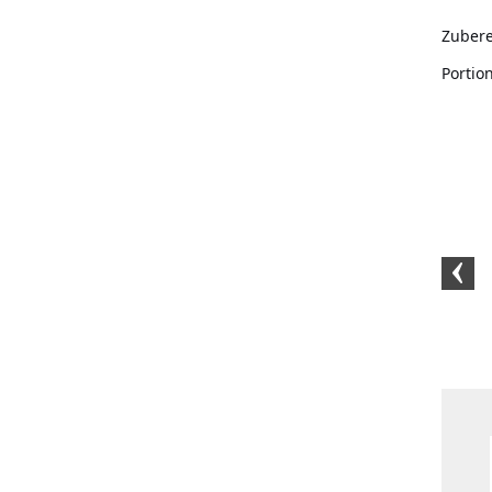
Zubere
Portio
Schwarzer BIO-Pfeffer
Weißer BIO-Pfeffer
Weißer BIO-
(1kg)
(500 Gramm)
Gra