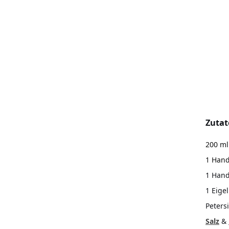
Zuta
200 ml
1 Hand
1 Handv
1 Eige
Petersi
Salz
&