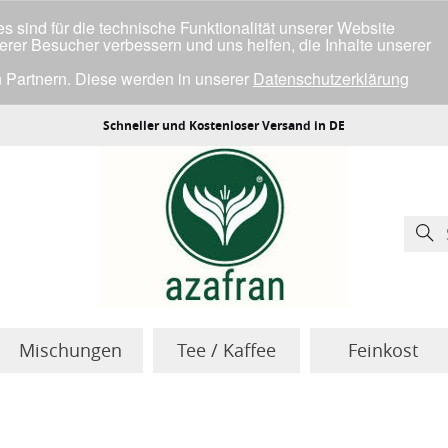
 sind für die technische Funktionalität unserer Website
serer Besucher verbessern und uns helfen, die Inhalte unserer
 Partnern. Diese werden in unserer
Datenschutzerklärung
ller Cookies einverstanden bist.
Schneller und Kostenloser Versand in DE
Mischungen
Tee / Kaffee
Feinkost