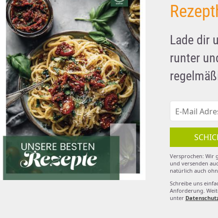
Rezept
Lade dir 
runter u
regelmäßi
SCHIC
Versprochen: Wir g
und versenden auc
natürlich auch ohn
Schreibe uns einfa
Anforderung. Weite
unter
Datenschut