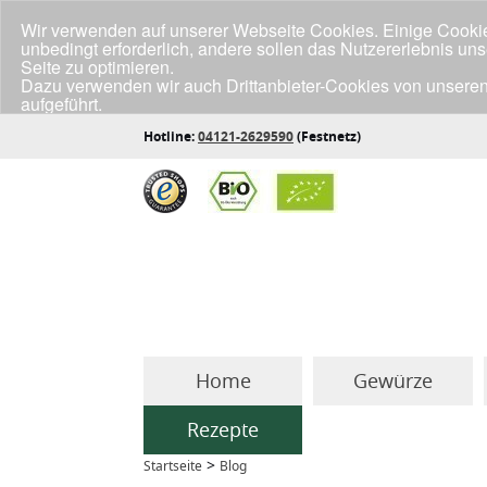
Wir verwenden auf unserer Webseite Cookies. Einige Cookies
unbedingt erforderlich, andere sollen das Nutzererlebnis un
Seite zu optimieren.
Dazu verwenden wir auch Drittanbieter-Cookies von unseren
aufgeführt.
Klicke unten auf "Annehmen", wenn du mit der Verwendung a
Hotline:
04121-2629590
(Festnetz)
Home
Gewürze
Rezepte
>
Startseite
Blog