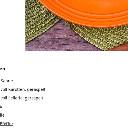
ten
 Sahne
voll Karotten,
geraspelt
oll Sellerie, geraspelt
lb
lie
Pfeffer