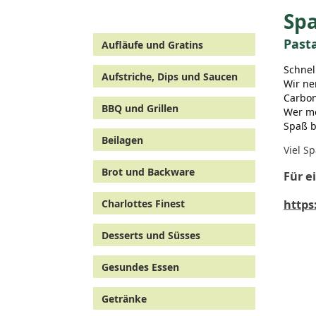
Spa
Past
Aufläufe und Gratins
Schnel
Aufstriche, Dips und Saucen
Wir ne
Carbon
BBQ und Grillen
Wer mö
Spaß 
Beilagen
Viel S
Brot und Backware
Für e
http
Charlottes Finest
Desserts und Süsses
Gesundes Essen
Getränke