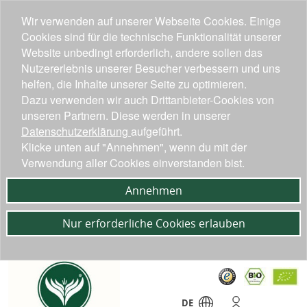
Wir verwenden auf unserer Webseite Cookies. Einige
Cookies sind für die technische Funktionalität unserer
Website unbedingt erforderlich, andere sollen das
Nutzererlebnis unserer Besucher verbessern und uns
helfen, die Inhalte unserer Seite zu optimieren.
Dazu verwenden wir auch Drittanbieter-Cookies von
unseren Partnern. Diese werden in unserer
Datenschutzerklärung
aufgeführt.
Klicke unten auf "Annehmen", wenn du mit der
Verwendung aller Cookies einverstanden bist.
Annehmen
Nur erforderliche Cookies erlauben
DE