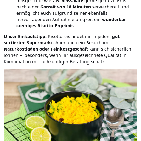
Reisgerichte wie
z.B. Reissalate
gerne genutzt. Er ist
nach einer
Garzeit von 18 Minuten
servierbereit und
ermöglicht euch aufgrund seiner ebenfalls
hervorragenden Aufnahmefähigkeit ein
wunderbar
cremiges Risotto-Ergebnis
.
Unser Einkaufstipp:
Risottoreis findet ihr in jedem
gut
sortierten Supermarkt.
Aber auch ein Besuch im
Naturkostladen oder Feinkostgeschäft
kann sich sicherlich
lohnen – besonders, wenn ihr ausgezeichnete Qualität in
Kombination mit fachkundiger Beratung schätzt.