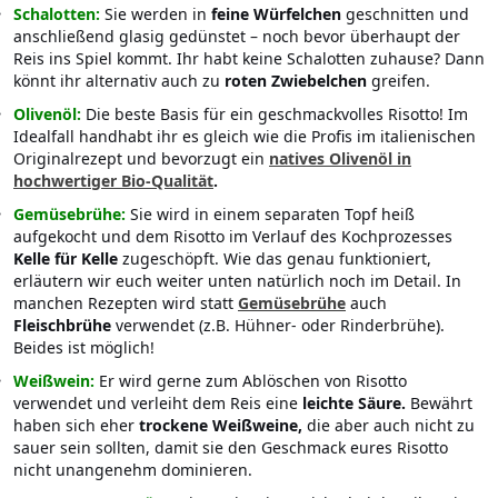
Schalotten:
Sie werden in
feine Würfelchen
geschnitten und
anschließend glasig gedünstet – noch bevor überhaupt der
Reis ins Spiel kommt. Ihr habt keine Schalotten zuhause? Dann
könnt ihr alternativ auch zu
roten Zwiebelchen
greifen.
Olivenöl:
Die beste Basis für ein geschmackvolles Risotto! Im
Idealfall handhabt ihr es gleich wie die Profis im italienischen
Originalrezept und bevorzugt ein
natives Olivenöl in
hochwertiger Bio-Qualität
.
Gemüsebrühe:
Sie wird in einem separaten Topf heiß
aufgekocht und dem Risotto im Verlauf des Kochprozesses
Kelle für Kelle
zugeschöpft. Wie das genau funktioniert,
erläutern wir euch weiter unten natürlich noch im Detail. In
manchen Rezepten wird statt
Gemüsebrühe
auch
Fleischbrühe
verwendet (z.B. Hühner- oder Rinderbrühe).
Beides ist möglich!
Weißwein:
Er wird gerne zum Ablöschen von Risotto
verwendet und verleiht dem Reis eine
leichte Säure.
Bewährt
haben sich eher
trockene Weißweine,
die aber auch nicht zu
sauer sein sollten, damit sie den Geschmack eures Risotto
nicht unangenehm dominieren.