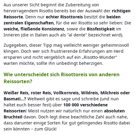
Aus unserer Sicht beginnt die Zubereitung von
hervorragendem Risotto bereits bei der Auswahl der
richtigen
Reissorte
. Denn nur
echter Risottoreis
besitzt die
beiden
zentralen Eigenschaften
, für die wir Risotto so sehr lieben: Die
weiche, fließende Konsistenz
, sowie die
Bissfestigkeit
im
Inneren (die in Italien auch als "al dente" bezeichnet wird).
Zugegeben, dieser Tipp mag vielleicht weniger geheimnisvoll
klingen. Doch wer sich frustrierende Erfahrungen am Herd
ersparen und nicht vergeblich auf ein „Risotto-Wunder“
warten möchte, sollte ihn unbedingt beherzigen.
Wie unterscheidet sich Risottoreis von anderen
Reissorten?
Weißer Reis, roter Reis, Vollkornreis, Wildreis, Milchreis oder
Basmati...?
Weltweit gibt es sage und schreibe (und nun
haltet euch besser fest) über
100 000 verschiedene
Reissorten
! Meist nutzen wir natürlich nur einen
absoluten
Bruchteil
davon. Doch legt diese beachtliche Zahl auch nahe,
dass darunter einige Sorten für gut gelingendes Risotto dabei
sein könnten – zum Glück!