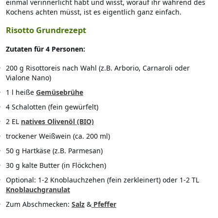
einmal verinnerlicht habt und wisst, worauf ihr während des
Kochens achten müsst, ist es eigentlich ganz einfach.
Risotto Grundrezept
Zutaten für 4 Personen:
200 g Risottoreis nach Wahl (z.B. Arborio, Carnaroli oder
Vialone Nano)
1 l heiße
Gemüsebrühe
4 Schalotten (fein gewürfelt)
2 EL
natives Olivenöl (BIO)
trockener Weißwein (ca. 200 ml)
50 g Hartkäse (z.B. Parmesan)
30 g kalte Butter (in Flöckchen)
Optional: 1-2 Knoblauchzehen (fein zerkleinert) oder 1-2 TL
Knoblauchgranulat
Zum Abschmecken:
Salz
&
Pfeffer