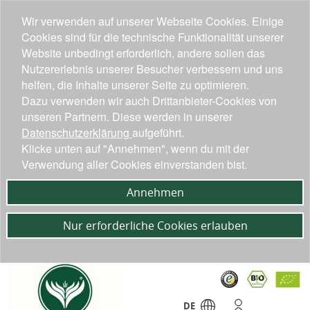
Wir verwenden auf unserer Webseite Cookies. Einige
Cookies sind für die technische Funktionalität unserer
Website unbedingt erforderlich, andere sollen das
Nutzererlebnis unserer Besucher verbessern und uns
helfen, die Inhalte unserer Seite zu optimieren.
Dazu verwenden wir auch Drittanbieter-Cookies von
unseren Partnern. Diese werden in unserer
Datenschutzerklärung
aufgeführt.
Klicke unten auf "Annehmen", wenn du mit der
Verwendung aller Cookies einverstanden bist.
Annehmen
Nur erforderliche Cookies erlauben
DE