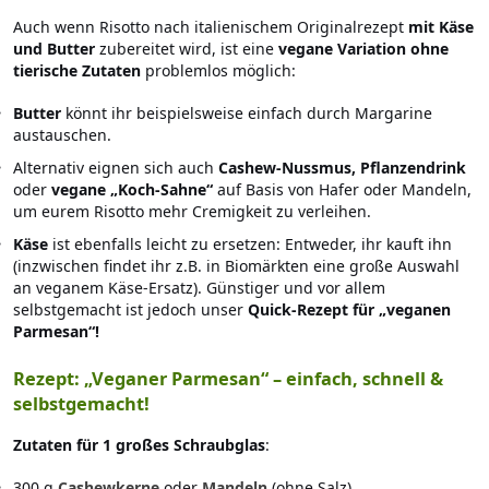
Auch wenn Risotto nach italienischem Originalrezept
mit Käse
und Butter
zubereitet wird, ist eine
vegane Variation
ohne
tierische Zutaten
problemlos möglich:
Butter
könnt ihr beispielsweise einfach durch Margarine
austauschen.
Alternativ eignen sich auch
Cashew-Nussmus,
Pflanzendrink
oder
vegane „Koch-Sahne“
auf Basis von Hafer oder Mandeln,
um eurem Risotto mehr Cremigkeit zu verleihen.
Käse
ist ebenfalls leicht zu ersetzen: Entweder, ihr kauft ihn
(inzwischen findet ihr z.B. in Biomärkten eine große Auswahl
an veganem Käse-Ersatz). Günstiger und vor allem
selbstgemacht ist jedoch unser
Quick-Rezept für „veganen
Parmesan“!
Rezept: „Veganer Parmesan“ – einfach, schnell &
selbstgemacht!
Zutaten für 1 großes Schraubglas
:
300 g
Cashewkerne
oder
Mandeln
(ohne Salz)