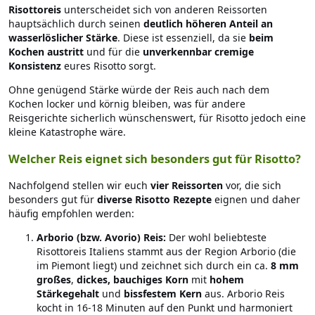
Risottoreis
unterscheidet sich von anderen Reissorten
hauptsächlich durch seinen
deutlich höheren Anteil an
wasserlöslicher Stärke
. Diese ist essenziell, da sie
beim
Kochen austritt
und für die
unverkennbar cremige
Konsistenz
eures Risotto sorgt.
Ohne genügend Stärke würde der Reis auch nach dem
Kochen locker und körnig bleiben, was für andere
Reisgerichte sicherlich wünschenswert, für Risotto jedoch eine
kleine Katastrophe wäre.
Welcher Reis eignet sich besonders gut für Risotto?
Nachfolgend stellen wir euch
vier Reissorten
vor, die sich
besonders gut für
diverse Risotto Rezepte
eignen und daher
häufig empfohlen werden:
Arborio (bzw. Avorio) Reis:
Der wohl beliebteste
Risottoreis Italiens stammt aus der Region Arborio (die
im Piemont liegt) und zeichnet sich durch ein ca.
8 mm
großes
,
dickes, bauchiges Korn
mit
hohem
Stärkegehalt
und
bissfestem Kern
aus. Arborio Reis
kocht in 16-18 Minuten auf den Punkt und harmoniert