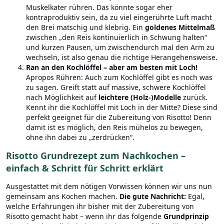
Muskelkater rühren. Das könnte sogar eher
kontraproduktiv sein, da zu viel eingerührte Luft macht
den Brei matschig und klebrig. Ein
goldenes Mittelmaß
zwischen „den Reis kontinuierlich in Schwung halten“
und kurzen Pausen, um zwischendurch mal den Arm zu
wechseln, ist also genau die richtige Herangehensweise.
Ran an den Kochlöffel – aber am besten mit Loch!
Apropos Rühren: Auch zum Kochlöffel gibt es noch was
zu sagen. Greift statt auf massive, schwere Kochlöffel
nach Möglichkeit auf
leichtere (Holz-)Modelle
zurück.
Kennt ihr die Kochlöffel mit Loch in der Mitte? Diese sind
perfekt geeignet für die Zubereitung von Risotto! Denn
damit ist es möglich, den Reis mühelos zu bewegen,
ohne ihn dabei zu „zerdrücken“.
Risotto Grundrezept zum Nachkochen –
einfach & Schritt für Schritt erklärt
Ausgestattet mit dem nötigen Vorwissen können wir uns nun
gemeinsam ans Kochen machen.
Die gute Nachricht:
Egal,
welche Erfahrungen ihr bisher mit der Zubereitung von
Risotto gemacht habt – wenn ihr das folgende
Grundprinzip