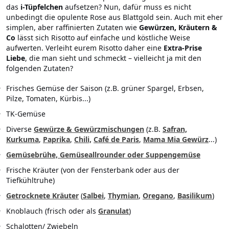
das
i-Tüpfelchen
aufsetzen? Nun, dafür muss es nicht
unbedingt die opulente Rose aus Blattgold sein. Auch mit eher
simplen, aber raffinierten Zutaten wie
Gewürzen, Kräutern &
Co
lässt sich Risotto auf einfache und köstliche Weise
aufwerten. Verleiht eurem Risotto daher eine
Extra-Prise
Liebe
, die man sieht und schmeckt – vielleicht ja mit den
folgenden Zutaten?
Frisches Gemüse der Saison (z.B. grüner Spargel, Erbsen,
Pilze, Tomaten, Kürbis...)
TK-Gemüse
Diverse
Gewürze & Gewürzmischungen
(z.B.
Safran,
Kurkuma
,
Paprika
,
Chili,
Café de Paris
,
Mama Mia Gewürz
...)
Gemüsebrühe, Gemüseallrounder oder Suppengemüse
Frische Kräuter (von der Fensterbank oder aus der
Tiefkühltruhe)
Getrocknete Kräuter
(
Salbei
,
Thymian
,
Oregano
,
Basilikum
)
Knoblauch (frisch oder als
Granulat
)
Schalotten/ Zwiebeln