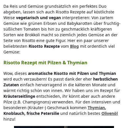
Da Reis und Gemüse grundsätzlich ein perfektes Duo
abgeben, lassen sich auch Risotto Rezepte auf köstlichste
Weise
vegetarisch und vegan
interpretieren: Von zartem
Gemüse
wie grünen Erbsen und Babykarotten über fruchtig-
süßlichen Tomaten bis hin zu geschmacklich kräftigeren
Sorten wie Brokkoli macht so ziemlich jedes Gemüse an der
Seite von Risotto eine gute Figur. Hier ein paar unserer
beliebtesten
Risotto Rezepte
vom
Blog
mit ordentlich viel
Gemüse:
Risotto Rezept mit Pilzen & Thymian
Wow, dieses
aromatische Risotto mit Pilzen und Thymian
wird euch verzaubern! Es passt dank der eher
herbstlichen
Zutaten
einfach hervorragend in die kälteren Monate und
wärmt richtig schön von innen. Wir haben uns im Rezept für
Kräuterseitlinge
entschieden, ihr könnt aber auch andere
Pilze (z.B. Champignons) verwenden. Für den intensiven und
besonderen (Kräuter-) Geschmack kommen
Thymian
,
Knoblauch, frische Petersilie
und natürlich bestes
Olivenöl
hinzu!