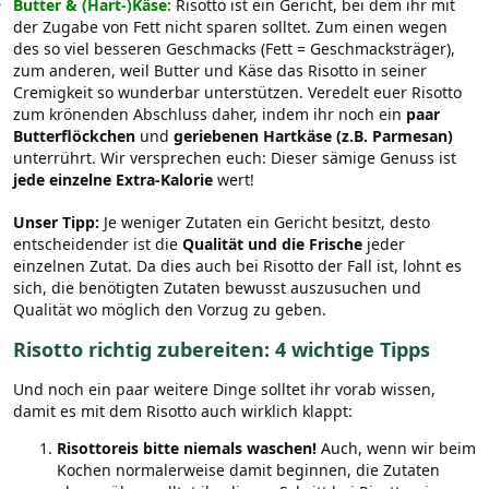
Butter & (Hart-)Käse:
Risotto ist ein Gericht, bei dem ihr mit
der Zugabe von Fett nicht sparen solltet. Zum einen wegen
des so viel besseren Geschmacks (Fett = Geschmacksträger),
zum anderen, weil Butter und Käse das Risotto in seiner
Cremigkeit so wunderbar unterstützen. Veredelt euer Risotto
zum krönenden Abschluss daher, indem ihr noch ein
paar
Butterflöckchen
und
geriebenen Hartkäse (z.B. Parmesan)
unterrührt. Wir versprechen euch: Dieser sämige Genuss ist
jede einzelne Extra-Kalorie
wert!
Unser Tipp:
Je weniger Zutaten ein Gericht besitzt, desto
entscheidender ist die
Qualität und die Frische
jeder
einzelnen Zutat. Da dies auch bei Risotto der Fall ist, lohnt es
sich, die benötigten Zutaten bewusst auszusuchen und
Qualität wo möglich den Vorzug zu geben.
Risotto richtig zubereiten: 4 wichtige Tipps
Und noch ein paar weitere Dinge solltet ihr vorab wissen,
damit es mit dem Risotto auch wirklich klappt:
Risottoreis bitte niemals waschen!
Auch, wenn wir beim
Kochen normalerweise damit beginnen, die Zutaten