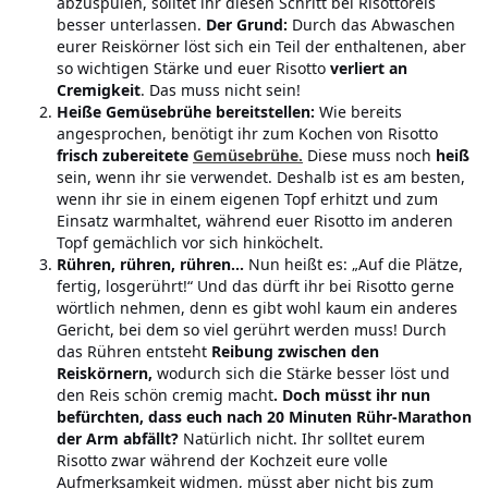
abzuspülen, solltet ihr diesen Schritt bei Risottoreis
besser unterlassen.
Der Grund:
Durch das Abwaschen
eurer Reiskörner löst sich ein Teil der enthaltenen, aber
so wichtigen Stärke und euer Risotto
verliert an
Cremigkeit
. Das muss nicht sein!
Heiße Gemüsebrühe bereitstellen:
Wie bereits
angesprochen, benötigt ihr zum Kochen von Risotto
frisch zubereitete
Gemüsebrühe.
Diese muss noch
heiß
sein, wenn ihr sie verwendet. Deshalb ist es am besten,
wenn ihr sie in einem eigenen Topf erhitzt und zum
Einsatz warmhaltet, während euer Risotto im anderen
Topf gemächlich vor sich hinköchelt.
Rühren, rühren, rühren...
Nun heißt es: „Auf die Plätze,
fertig, losgerührt!“ Und das dürft ihr bei Risotto gerne
wörtlich nehmen, denn es gibt wohl kaum ein anderes
Gericht, bei dem so viel gerührt werden muss! Durch
das Rühren entsteht
Reibung zwischen den
Reiskörnern,
wodurch sich die Stärke besser löst und
den Reis schön cremig macht
. Doch müsst ihr nun
befürchten, dass euch nach 20 Minuten Rühr-Marathon
der Arm abfällt?
Natürlich nicht. Ihr solltet eurem
Risotto zwar während der Kochzeit eure volle
Aufmerksamkeit widmen, müsst aber nicht bis zum