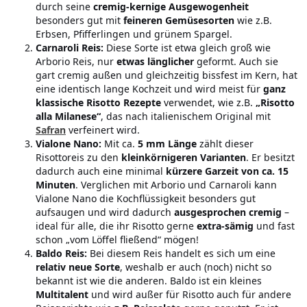
durch seine
cremig-kernige Ausgewogenheit
besonders gut mit
feineren Gemüsesorten
wie z.B.
Erbsen, Pfifferlingen und grünem Spargel.
Carnaroli Reis:
Diese Sorte ist etwa gleich groß wie
Arborio Reis, nur
etwas länglicher
geformt. Auch sie
gart cremig außen und gleichzeitig bissfest im Kern, hat
eine identisch lange Kochzeit und wird meist für
ganz
klassische Risotto Rezepte
verwendet, wie z.B.
„Risotto
alla Milanese“
, das nach italienischem Original mit
Safran
verfeinert wird.
Vialone Nano:
Mit ca.
5 mm Länge
zählt dieser
Risottoreis zu den
kleinkörnigeren Varianten
. Er besitzt
dadurch auch eine minimal
kürzere Garzeit von ca. 15
Minuten
. Verglichen mit Arborio und Carnaroli kann
Vialone Nano die Kochflüssigkeit besonders gut
aufsaugen und wird dadurch
ausgesprochen cremig
–
ideal für alle, die ihr Risotto gerne
extra-sämig
und fast
schon „vom Löffel fließend“ mögen!
Baldo Reis:
Bei diesem Reis handelt es sich um eine
relativ neue Sorte
, weshalb er auch (noch) nicht so
bekannt ist wie die anderen. Baldo ist ein kleines
Multitalent
und wird außer für Risotto auch für andere