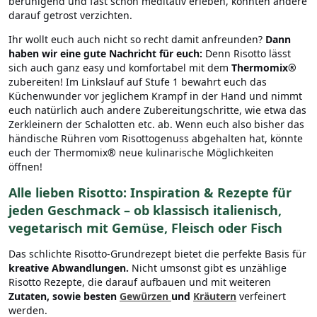
beruhigend und fast schon meditativ erleben, könnten andere
darauf getrost verzichten.
Ihr wollt euch auch nicht so recht damit anfreunden?
Dann
haben wir eine gute Nachricht für euch:
Denn Risotto lässt
sich auch ganz easy und komfortabel mit dem
Thermomix®
zubereiten! Im Linkslauf auf Stufe 1 bewahrt euch das
Küchenwunder vor jeglichem Krampf in der Hand und nimmt
euch natürlich auch andere Zubereitungschritte, wie etwa das
Zerkleinern der Schalotten etc. ab. Wenn euch also bisher das
händische Rühren vom Risottogenuss abgehalten hat, könnte
euch der Thermomix® neue kulinarische Möglichkeiten
öffnen!
Alle lieben Risotto: Inspiration & Rezepte für
jeden Geschmack – ob klassisch italienisch,
vegetarisch mit Gemüse, Fleisch oder Fisch
Das schlichte Risotto-Grundrezept bietet die perfekte Basis für
kreative Abwandlungen.
Nicht umsonst gibt es unzählige
Risotto Rezepte, die darauf aufbauen und mit weiteren
Zutaten, sowie besten
Gewürzen
und
Kräutern
verfeinert
werden.