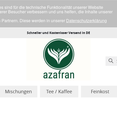
 sind für die technische Funktionalität unserer Website
serer Besucher verbessern und uns helfen, die Inhalte unserer
 Partnern. Diese werden in unserer
Datenschutzerklärung
ller Cookies einverstanden bist.
Schneller und Kostenloser Versand in DE
Mischungen
Tee / Kaffee
Feinkost