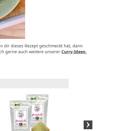
n dir dieses Rezept geschmeckt hat, dann
ch gerne auch weitere unserer
Curry-Ideen.
BIO-Kokosöl (1 Liter)
BIO-Ko