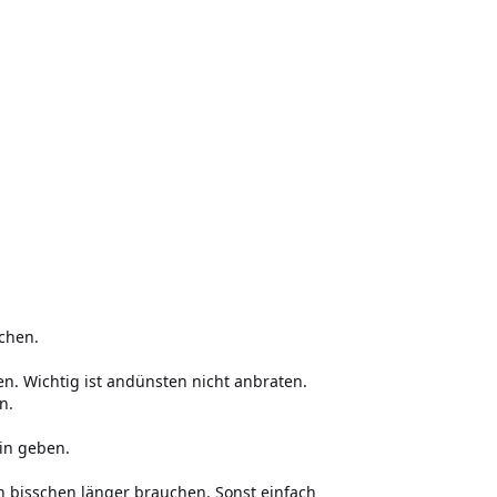
chen.
n. Wichtig ist andünsten nicht anbraten.
n.
in geben.
in bisschen länger brauchen. Sonst einfach