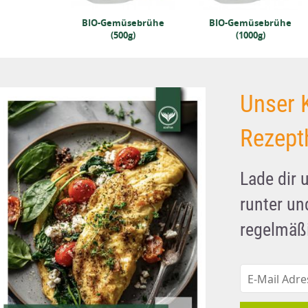
BIO-Gemüsebrühe
BIO-Gemüsebrühe
(500g)
(1000g)
Unser 
Rezept
Lade dir 
runter u
regelmäßi