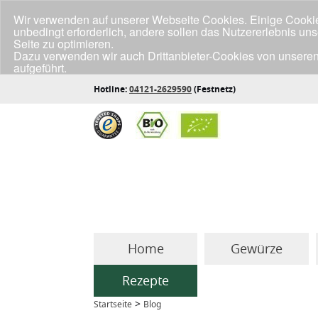
Wir verwenden auf unserer Webseite Cookies. Einige Cookies
unbedingt erforderlich, andere sollen das Nutzererlebnis un
Seite zu optimieren.
Dazu verwenden wir auch Drittanbieter-Cookies von unseren
aufgeführt.
Klicke unten auf "Annehmen", wenn du mit der Verwendung a
Hotline:
04121-2629590
(Festnetz)
Home
Gewürze
Rezepte
>
Startseite
Blog