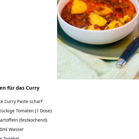
en für das Curry
te Curry Paste scharf
tückige Tomaten (1 Dose)
artoffeln (festkochend)
00ml Wasser
e Zwiebel