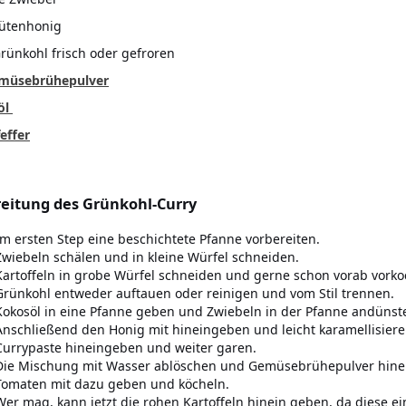
lütenhonig
rünkohl frisch oder gefroren
müsebrühepulver
öl
effer
eitung des Grünkohl-Curry
Im ersten Step eine beschichtete Pfanne vorbereiten.
Zwiebeln schälen und in kleine Würfel schneiden.
Kartoffeln in grobe Würfel schneiden und gerne schon vorab vorko
Grünkohl entweder auftauen oder reinigen und vom Stil trennen.
Kokosöl in eine Pfanne geben und Zwiebeln in der Pfanne andünste
Anschließend den Honig mit hineingeben und leicht karamellisiere
Currypaste hineingeben und weiter garen.
Die Mischung mit Wasser ablöschen und Gemüsebrühepulver hine
Tomaten mit dazu geben und köcheln.
Wer mag, kann jetzt die rohen Kartoffeln hinein geben, da diese e