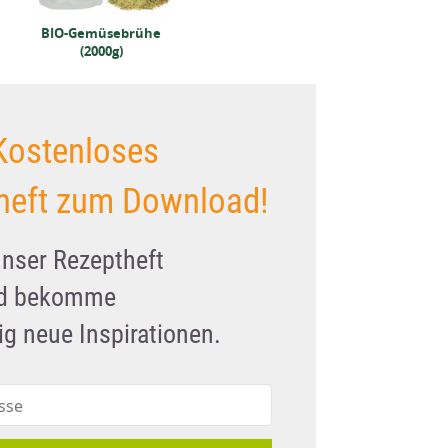
BIO-Gemüsebrühe
(2000g)
Kostenloses
heft zum Download!
unser Rezeptheft
nd bekomme
g neue Inspirationen.