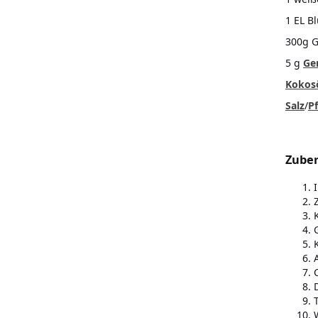
1 EL B
300g G
5 g
Ge
Kokos
Salz
/
Pf
Zuber