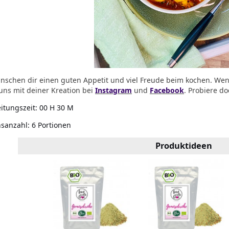
nschen dir einen guten Appetit und viel Freude beim kochen
. Wen
uns mit deiner Kreation bei
Instagram
und
Facebook
.
Probiere do
itungszeit:
00 H 30 M
nsanzahl:
6 Portionen
Produktideen
Rauchsalz
ramm)