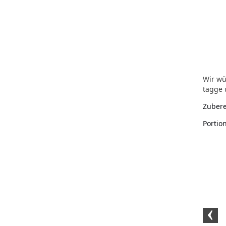
Wir wü
tagge 
Zubere
Portio
Kristallsalz grob (10kg)
Kristallsalz fein (2kg)
Dänisches 
(250 G