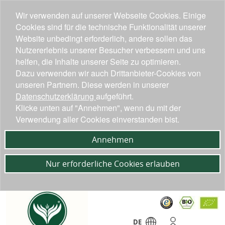
Wir verwenden auf unserer Webseite Cookies. Einige
Cookies sind für die technische Funktionalität unserer
Website unbedingt erforderlich, andere sollen das
Nutzererlebnis unserer Besucher verbessern und uns
helfen, die Inhalte unserer Seite zu optimieren.
Dazu verwenden wir auch Drittanbieter-Cookies von
unseren Partnern. Diese werden in unserer
Datenschutzerklärung
aufgeführt.
Klicke unten auf "Annehmen", wenn du mit der
Verwendung aller Cookies einverstanden bist.
Annehmen
Nur erforderliche Cookies erlauben
DE