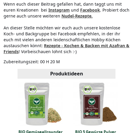
Wenn euch dieser Beitrag gefallen hat, dann taggt uns mit
euren Kreationen
bei
Instagram
und
Facebook
. Probiert doch
gerne auch unsere weiteren
Nudel-Rezepte.
An dieser Stelle möchten wir euch auch unsere kostenlose
Koch- und Backgruppe bei Facebook empfehlen, in der ihr
euch mit vielen anderen leidenschaftlichen Hobby-Köchen
austauschen könnt:
Rezepte - Kochen & Backen mit Azafran &
Friends
! Vorbeischauen lohnt sich :-)
Zubereitungszeit:
00 H 20 M
Produktideen
ver
BIO Gemüseallrounder
BIO 5 Gewürze Pulver
BI