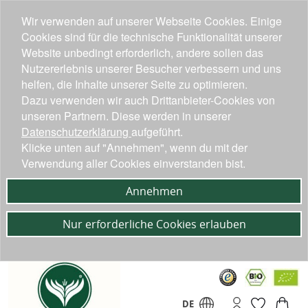
Wir verwenden auf unserer Webseite Cookies. Einige
Cookies sind für die technische Funktionalität unserer
Website unbedingt erforderlich, andere sollen das
Nutzererlebnis unserer Besucher verbessern und uns
helfen, die Inhalte unserer Seite zu optimieren.
Dazu verwenden wir auch Drittanbieter-Cookies von
unseren Partnern. Diese werden in unserer
Datenschutzerklärung
aufgeführt.
Klicke unten auf "Annehmen", wenn du mit der
Verwendung aller Cookies einverstanden bist.
Annehmen
Nur erforderliche Cookies erlauben
DE