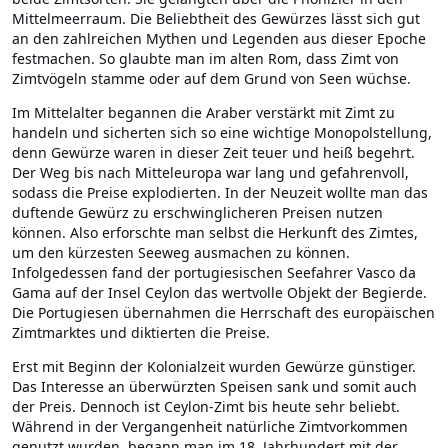
Mittelmeerraum. Die Beliebtheit des Gewürzes lässt sich gut
an den zahlreichen Mythen und Legenden aus dieser Epoche
festmachen. So glaubte man im alten Rom, dass Zimt von
Zimtvögeln stamme oder auf dem Grund von Seen wüchse.
Im Mittelalter begannen die Araber verstärkt mit Zimt zu
handeln und sicherten sich so eine wichtige Monopolstellung,
denn Gewürze waren in dieser Zeit teuer und heiß begehrt.
Der Weg bis nach Mitteleuropa war lang und gefahrenvoll,
sodass die Preise explodierten. In der Neuzeit wollte man das
duftende Gewürz zu erschwinglicheren Preisen nutzen
können. Also erforschte man selbst die Herkunft des Zimtes,
um den kürzesten Seeweg ausmachen zu können.
Infolgedessen fand der portugiesischen Seefahrer Vasco da
Gama auf der Insel Ceylon das wertvolle Objekt der Begierde.
Die Portugiesen übernahmen die Herrschaft des europäischen
Zimtmarktes und diktierten die Preise.
Erst mit Beginn der Kolonialzeit wurden Gewürze günstiger.
Das Interesse an überwürzten Speisen sank und somit auch
der Preis. Dennoch ist Ceylon-Zimt bis heute sehr beliebt.
Während in der Vergangenheit natürliche Zimtvorkommen
genutzt wurden, begann man im 18. Jahrhundert mit der