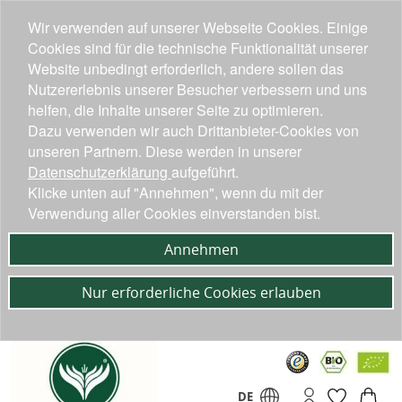
Wir verwenden auf unserer Webseite Cookies. Einige
Cookies sind für die technische Funktionalität unserer
Website unbedingt erforderlich, andere sollen das
Nutzererlebnis unserer Besucher verbessern und uns
helfen, die Inhalte unserer Seite zu optimieren.
Dazu verwenden wir auch Drittanbieter-Cookies von
unseren Partnern. Diese werden in unserer
Datenschutzerklärung
aufgeführt.
Klicke unten auf "Annehmen", wenn du mit der
Verwendung aller Cookies einverstanden bist.
Annehmen
Nur erforderliche Cookies erlauben
DE