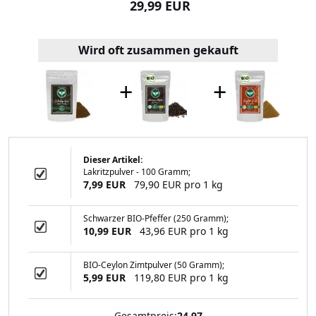
99 EUR
29,99 EUR
10,49
Wird oft zusammen gekauft
+
+
Dieser Artikel:
Lakritzpulver - 100 Gramm;
Drink bePeerless
7,99 EUR
79,90 EUR pro 1 kg
(1kg)
Schwarzer BIO-Pfeffer (250 Gramm);
10,99 EUR
43,96 EUR pro 1 kg
99 EUR
BIO-Ceylon Zimtpulver (50 Gramm);
5,99 EUR
119,80 EUR pro 1 kg
Gesamtpreis:
24.97