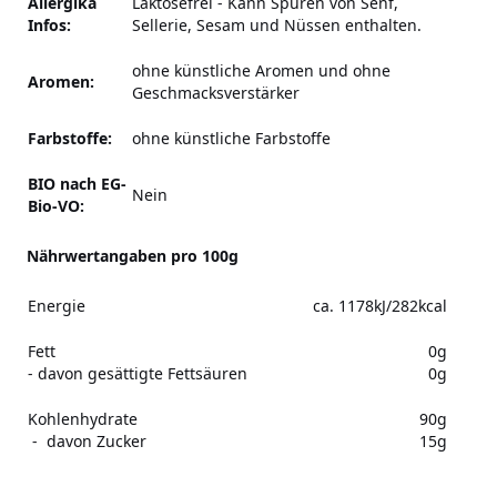
Allergika
Laktosefrei
-
Kann Spuren von Senf,
Infos:
Sellerie, Sesam und Nüssen enthalten.
ohne künstliche Aromen und ohne
Aromen:
Geschmacksverstärker
Farbstoffe:
ohne künstliche Farbstoffe
BIO nach EG-
Nein
Bio-VO:
Nährwertangaben pro 100g
Energie
ca. 1178kJ/282kcal
Fett
0g
- davon gesättigte Fettsäuren
0g
Kohlenhydrate
90g
- davon Zucker
15g