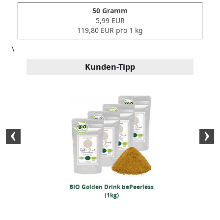
50 Gramm
5,99 EUR
119,80 EUR pro 1 kg
\
Kunden-Tipp
ortenzauber
BIO Golden Drink bePeerless
BIO Brathähn
ker (250 Gramm)
(1kg)
(25