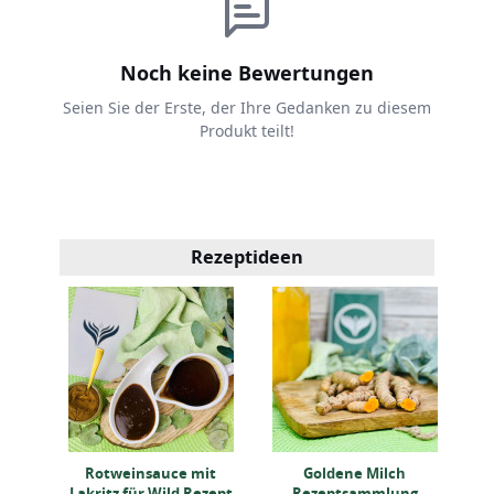
Noch keine Bewertungen
Seien Sie der Erste, der Ihre Gedanken zu diesem
Produkt teilt!
Rezeptideen
er
ept
Rotweinsauce mit
Goldene Milch
G
Lakritz für Wild Rezept
Rezeptsammlung