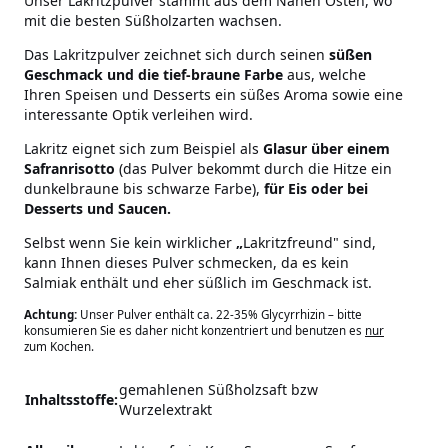
Unser Lakritzpulver stammt aus dem Nahen Osten, wo
mit die besten Süßholzarten wachsen.
Das Lakritzpulver zeichnet sich durch seinen
süßen
Geschmack und die tief-braune Farbe
aus, welche
Ihren Speisen und Desserts ein süßes Aroma sowie eine
interessante Optik verleihen wird.
Lakritz eignet sich zum Beispiel als
Glasur über einem
Safranrisotto
(das Pulver bekommt durch die Hitze ein
dunkelbraune bis schwarze Farbe),
für Eis oder bei
Desserts und Saucen.
Selbst wenn Sie kein wirklicher
„
Lakritzfreund" sind,
kann Ihnen dieses Pulver schmecken, da es kein
Salmiak enthält und eher süßlich im Geschmack ist.
Achtung:
Unser Pulver enthält ca. 22-35% Glycyrrhizin – bitte
konsumieren Sie es daher nicht konzentriert und benutzen es
nur
zum Kochen.
gemahlenen Süßholzsaft bzw
Inhaltsstoffe:
Wurzelextrakt