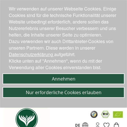
Wir verwenden auf unserer Webseite Cookies. Einige
Cookies sind für die technische Funktionalität unserer
Website unbedingt erforderlich, andere sollen das
Nutzererlebnis unserer Besucher verbessern und uns
helfen, die Inhalte unserer Seite zu optimieren.
Dazu verwenden wir auch Drittanbieter-Cookies von
unseren Partnern. Diese werden in unserer
Datenschutzerklärung
aufgeführt.
Klicke unten auf "Annehmen", wenn du mit der
Verwendung aller Cookies einverstanden bist.
Annehmen
Nur erforderliche Cookies erlauben
DE