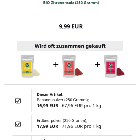
ver (250 Gramm)
BIO Zitronensalz (250 Gramm)
BIO Knoblauchsa
99 EUR
9,99 EUR
8,99
Wird oft zusammen gekauft
+
+
Dieser Artikel:
Bananenpulver (250 Gramm);
salz (250 Gramm)
16,99 EUR
67,96 EUR pro 1 kg
Erdbeerpulver (250 Gramm);
17,99 EUR
71,96 EUR pro 1 kg
99 EUR