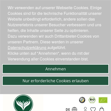
Wir verwenden auf unserer Webseite Cookies. Einige
Cookies sind für die technische Funktionalität unserer
Website unbedingt erforderlich, andere sollen das
Nutzererlebnis unserer Besucher verbessern und uns
helfen, die Inhalte unserer Seite zu optimieren.
Dazu verwenden wir auch Drittanbieter-Cookies von
unseren Partnern. Diese werden in unserer
Datenschutzerklärung
aufgeführt.
Klicke unten auf "Annehmen", wenn du mit der
Verwendung aller Cookies einverstanden bist.
Annehmen
Nur erforderliche Cookies erlauben
DE