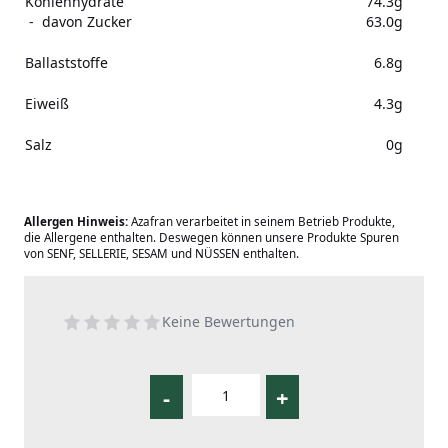
Kohlenhydrate
74.3g
- davon Zucker
63.0g
Ballaststoffe
6.8g
Eiweiß
4.3g
Salz
0g
Allergen Hinweis:
Azafran verarbeitet in seinem Betrieb Produkte,
die Allergene enthalten. Deswegen können unsere Produkte Spuren
von SENF, SELLERIE, SESAM und NÜSSEN enthalten.
Keine Bewertungen
-
+