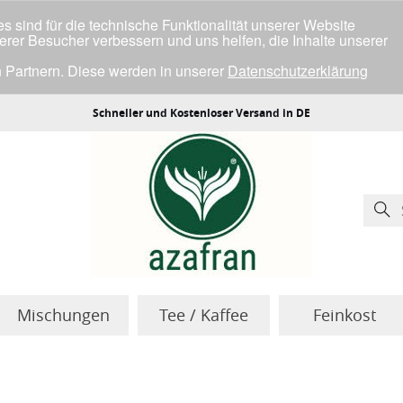
 sind für die technische Funktionalität unserer Website
serer Besucher verbessern und uns helfen, die Inhalte unserer
 Partnern. Diese werden in unserer
Datenschutzerklärung
ller Cookies einverstanden bist.
Schneller und Kostenloser Versand in DE
Mischungen
Tee / Kaffee
Feinkost