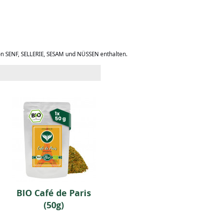
on SENF, SELLERIE, SESAM und NÜSSEN enthalten.
BIO Café de Paris
BBQ around the
(50g)
World (Geschenkbox)