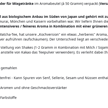
der für Mixgetränke
im Aromabeutel (à 50 Gramm) verpackt (
Vers
l aus biologischem Anbau im Süden von Japan und gehört mit z
murai, Mönchen und Kaisern vorbehalten war. Wir liefern Ihnen d
intensiveres / feineres Aroma in Kombination mit einer grüneren
cha-Tee, hat unsere „Kochversion" ein etwas „herberes" Aroma, we
er aufrühren /aufschäumen). Der Unterschied liegt an verschied
stellung von Shakes (1-2 Gramm in Kombination mit Milch / Sojami
stelle von Kakao das Teepulver verwenden). Es verleiht dabei Ihr
e gemahlen
tenfrei
-
Kann Spuren von Senf, Sellerie, Sesam und Nüssen enthal
e Aromen und ohne Geschmacksverstärker
 Farbstoffe