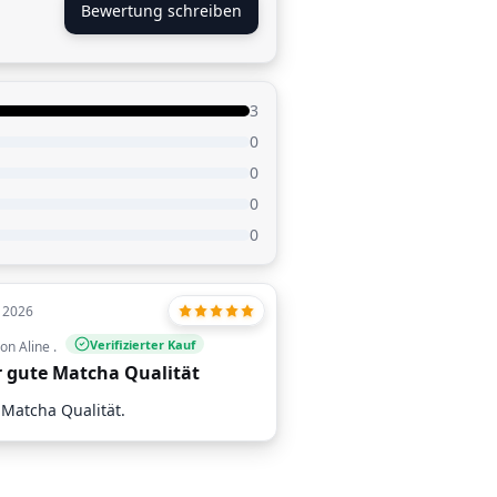
Bewertung schreiben
3
0
0
0
0
, 2026
Verifizierter Kauf
on Aline .
 gute Matcha Qualität
 Matcha Qualität.