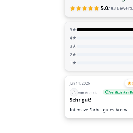
5.0
3
Bewert
/ 5
5★
4★
3★
2★
1★
Jun 14, 2026
Verifizierter K
von Augusta .
Sehr gut!
Intensive Farbe, gutes Aroma