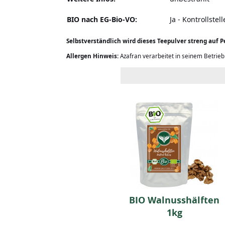
BIO nach EG-Bio-VO:
Ja - Kontrollste
Selbstverständlich wird dieses Teepulver streng auf Pe
Allergen Hinweis:
Azafran verarbeitet in seinem Betrie
BBQ around the
BIO Walnusshälften
World (Geschenkbox)
1kg