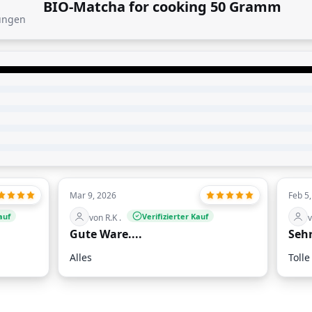
BIO-Matcha for cooking 50 Gramm
ungen
Mar 9, 2026
Feb 5
auf
Verifizierter Kauf
von R.K .
v
Gute Ware....
Sehr
Alles
Tolle