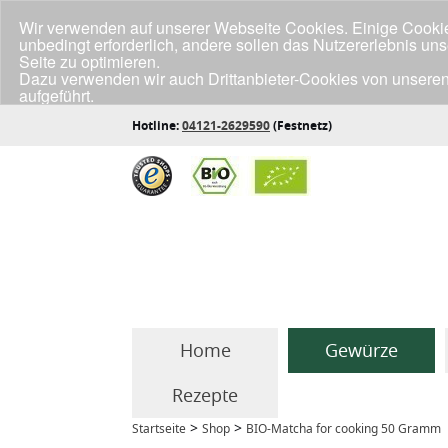
Wir verwenden auf unserer Webseite Cookies. Einige Cookies
unbedingt erforderlich, andere sollen das Nutzererlebnis un
Seite zu optimieren.
Dazu verwenden wir auch Drittanbieter-Cookies von unseren
aufgeführt.
Klicke unten auf "Annehmen", wenn du mit der Verwendung a
Hotline:
04121-2629590
(Festnetz)
Home
Gewürze
Rezepte
>
>
Startseite
Shop
BIO-Matcha for cooking 50 Gramm