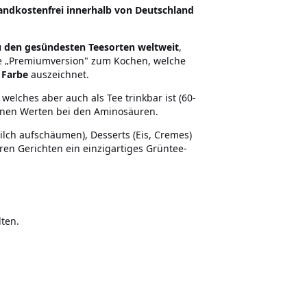
andkostenfrei innerhalb von Deutschland
u den gesündesten Teesorten weltweit
,
ie „Premiumversion" zum Kochen, welche
 Farbe
auszeichnet.
lches aber auch als Tee trinkbar ist (60-
enen Werten bei den Aminosäuren.
lch aufschäumen), Desserts (Eis, Cremes)
en Gerichten ein einzigartiges Grüntee-
ten.