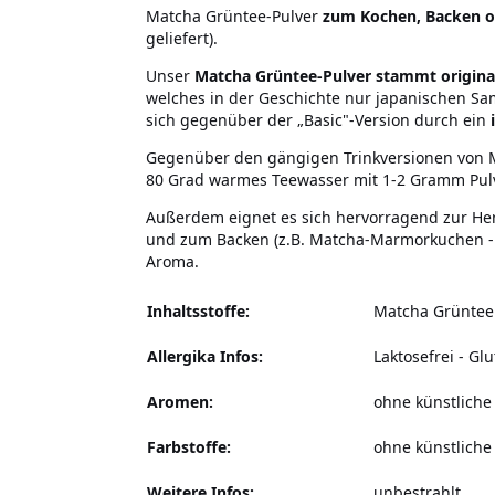
Matcha Grüntee-Pulver
zum Kochen, Backen o
geliefert).
Unser
Matcha Grüntee-Pulver stammt origina
welches in der Geschichte nur japanischen Sa
sich gegenüber der „Basic"-Version durch ein
Gegenüber den gängigen Trinkversionen von Mat
80 Grad warmes Teewasser mit 1-2 Gramm Pulv
Außerdem eignet es sich hervorragend zur Her
und zum Backen (z.B. Matcha-Marmorkuchen - an
Aroma.
Inhaltsstoffe:
Matcha Grünte
Allergika Infos:
Laktosefrei - Glu
Aromen:
ohne künstlich
Farbstoffe:
ohne künstliche
Weitere Infos:
unbestrahlt