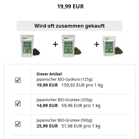
99 EUR
19,99 EUR
16,99
Wird oft zusammen gekauft
+
+
Dieser Artikel:
Japanischer BIO-Gyokuro (125g);
IO-Grüntee (250g)
19,99 EUR
159,92 EUR pro 1 kg
Japanischer BIO-Grüntee (250g);
14,99 EUR
59,96 EUR pro 1 kg
99 EUR
Japanischer BIO-Grüntee (500g);
25,99 EUR
51,98 EUR pro 1 kg