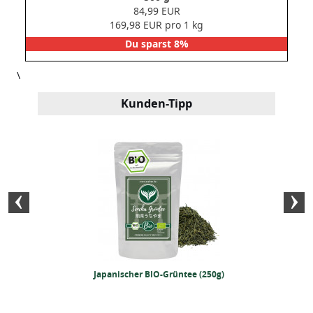
84,99 EUR
169,98 EUR pro 1 kg
Du sparst 8%
\
Kunden-Tipp
effer (500 Gramm)
Japanischer BIO-Grüntee (250g)
BIO Currypulver 
(á 2