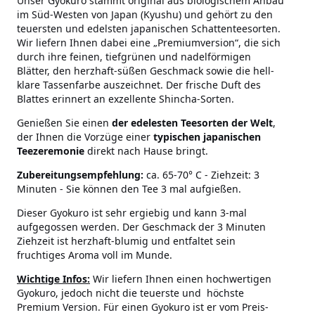
Unser Gyokuro stammt original aus biologischem Anbau
im Süd-Westen von Japan (Kyushu) und gehört zu den
teuersten und edelsten japanischen Schattenteesorten.
Wir liefern Ihnen dabei eine „Premiumversion“, die sich
durch ihre feinen, tiefgrünen und nadelförmigen
Blätter, den herzhaft-süßen Geschmack sowie die hell-
klare Tassenfarbe auszeichnet. Der frische Duft des
Blattes erinnert an exzellente Shincha-Sorten.
Genießen Sie einen
der edelesten Teesorten der Welt
,
der Ihnen die Vorzüge einer
typischen japanischen
Teezeremonie
direkt nach Hause bringt.
Zubereitungsempfehlung:
ca. 65-70° C - Ziehzeit: 3
Minuten - Sie können den Tee 3 mal aufgießen.
Dieser Gyokuro ist sehr ergiebig und kann 3-mal
aufgegossen werden. Der Geschmack der 3 Minuten
Ziehzeit ist herzhaft-blumig und entfaltet sein
fruchtiges Aroma voll im Munde.
Wichtige Infos:
Wir liefern Ihnen einen hochwertigen
Gyokuro, jedoch nicht die teuerste und höchste
Premium Version. Für einen Gyokuro ist er vom Preis-