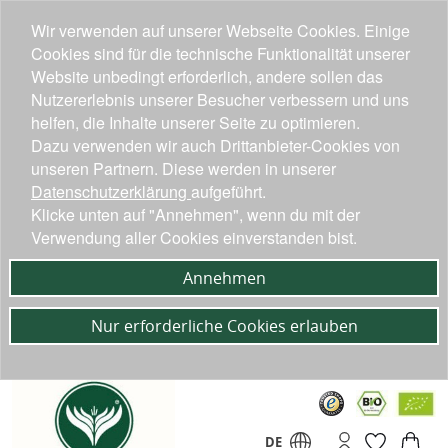
Wir verwenden auf unserer Webseite Cookies. Einige
Cookies sind für die technische Funktionalität unserer
Website unbedingt erforderlich, andere sollen das
Nutzererlebnis unserer Besucher verbessern und uns
helfen, die Inhalte unserer Seite zu optimieren.
Dazu verwenden wir auch Drittanbieter-Cookies von
unseren Partnern. Diese werden in unserer
Datenschutzerklärung
aufgeführt.
Klicke unten auf "Annehmen", wenn du mit der
Verwendung aller Cookies einverstanden bist.
Annehmen
Nur erforderliche Cookies erlauben
DE