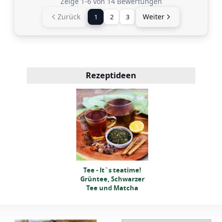
Zeige 1-6 von 14 Bewertungen
Zurück
Weiter
1
2
3
Rezeptideen
ee - It`s teatime!
Tee - It`s teatime!
üntee, Schwarzer
Grüntee, Schwarzer
Tee und Matcha
Tee und Matcha