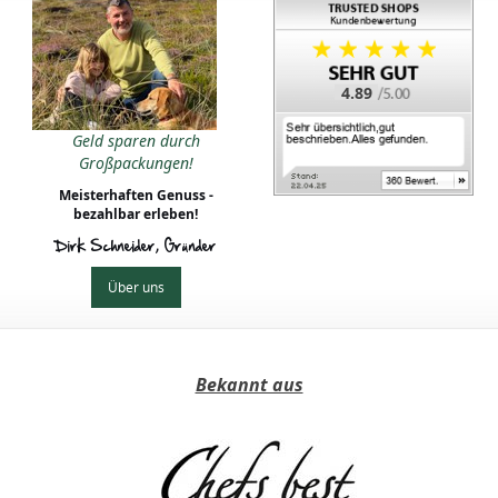
4.89
ee - It`s teatime!
Geld sparen durch
üntee, Schwarzer
Großpackungen!
Tee und Matcha
Meisterhaften Genuss -
bezahlbar erleben!
Dirk Schneider, Gründer
Über uns
Bekannt aus