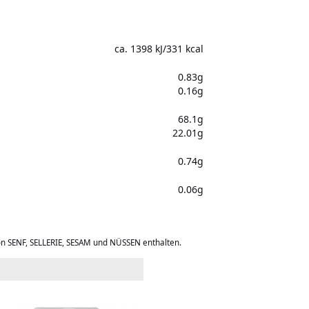
ca. 1398 kJ/331 kcal
0.83g
0.16g
68.1g
22.01g
0.74g
0.06g
on SENF, SELLERIE, SESAM und NÜSSEN enthalten.