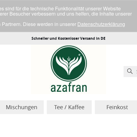
 sind für die technische Funktionalität unserer Website
serer Besucher verbessern und uns helfen, die Inhalte unserer
 Partnern. Diese werden in unserer
Datenschutzerklärung
ller Cookies einverstanden bist.
Schneller und Kostenloser Versand in DE
Mischungen
Tee / Kaffee
Feinkost