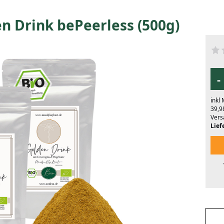
n Drink bePeerless (500g)
-
inkl
39,9
Vers
Liefe