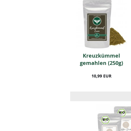
Bourbon
Kreuzkümmel
Vanillepulver 25
gemahlen (250g)
Gramm
10,99 EUR
14,99 EUR