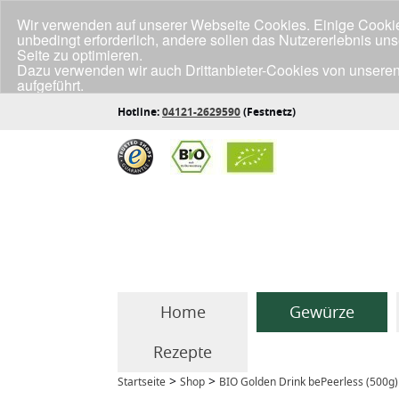
Wir verwenden auf unserer Webseite Cookies. Einige Cookies
unbedingt erforderlich, andere sollen das Nutzererlebnis un
Seite zu optimieren.
Dazu verwenden wir auch Drittanbieter-Cookies von unseren
aufgeführt.
Klicke unten auf "Annehmen", wenn du mit der Verwendung a
Hotline:
04121-2629590
(Festnetz)
Home
Gewürze
Rezepte
>
>
Startseite
Shop
BIO Golden Drink bePeerless (500g)