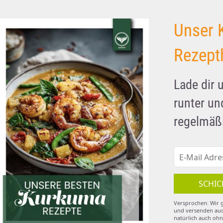
Unser 
Rezept
Lade dir 
runter u
regelmäßi
SCHIC
Versprochen: Wir g
und versenden auc
natürlich auch ohn