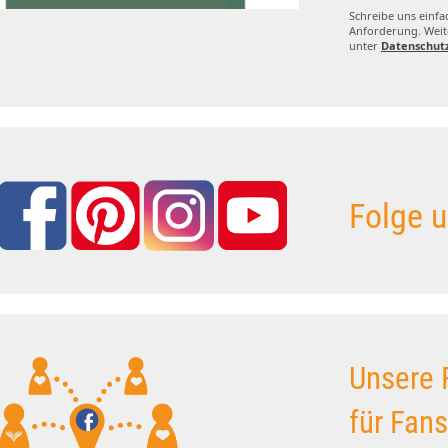
Schreibe uns einfa
Anforderung. Weite
unter
Datenschut
Folge u
Unsere 
für Fan