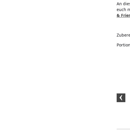
An die
euch m
& Frie
Zubere
Portio
BIO-Kurkumapulver
BIO-Rohrohrzucker
BIO Oat /
250 Gramm
1kg
Gewürz 