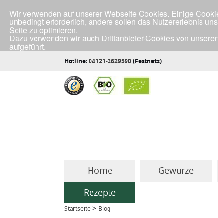
Wir verwenden auf unserer Webseite Cookies. Einige Cookies
unbedingt erforderlich, andere sollen das Nutzererlebnis un
Seite zu optimieren.
Dazu verwenden wir auch Drittanbieter-Cookies von unseren
aufgeführt.
Klicke unten auf "Annehmen", wenn du mit der Verwendung a
Hotline:
04121-2629590
(Festnetz)
Home
Gewürze
Rezepte
>
Startseite
Blog