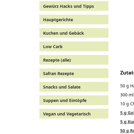
Gewürz Hacks und Tipps
Hauptgerichte
Kuchen und Gebäck
Low Carb
Rezepte (alle)
Zuta
Safran Rezepte
50 g H
Snacks und Salate
300 ml
Suppen und Eintöpfe
10 g 
5 g G
Vegan und Vegetarisch
5 g K
50 g R