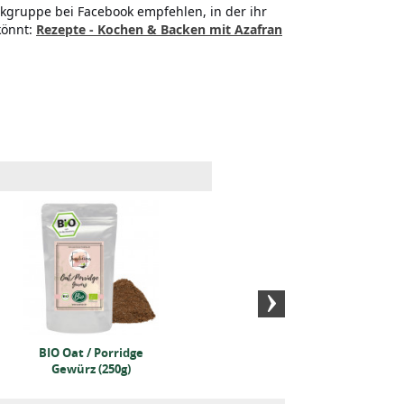
kgruppe bei Facebook empfehlen, in der ihr
könnt:
Rezepte - Kochen & Backen mit Azafran
BIO Oat / Porridge
BIO-Kurkumapulver
BIO-R
Gewürz (250g)
250 Gramm