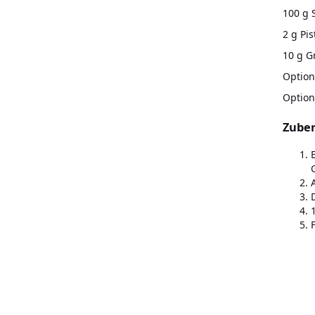
100 g 
2 g Pi
10 g G
Option
Optio
Zube