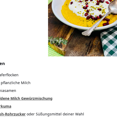
ten
aferflocken
 pflanzliche Milch
Chiasamen
oldene Milch Gewürzmischung
urkuma
oh-Rohrzucker
oder Süßungsmittel deiner Wahl