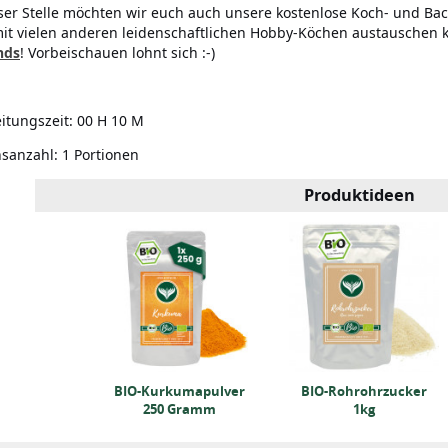
ser Stelle möchten wir euch auch unsere kostenlose Koch- und Bac
it vielen anderen leidenschaftlichen Hobby-Köchen austauschen 
nds
! Vorbeischauen lohnt sich :-)
itungszeit:
00 H 10 M
nsanzahl:
1 Portionen
Produktideen
 Porridge
BIO-Kurkumapulver
BIO-Rohrohrzucker
(250g)
250 Gramm
1kg