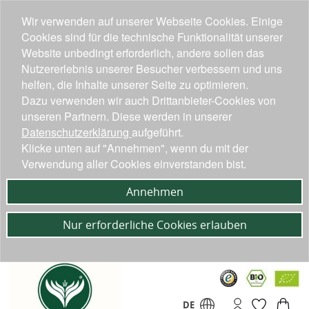
Wir verwenden auf unserer Webseite Cookies. Einige
Cookies sind für die technische Funktionalität unserer
Website unbedingt erforderlich, andere sollen das
Nutzererlebnis unserer Besucher verbessern und uns
helfen, die Inhalte unserer Seite zu optimieren.
Dazu verwenden wir auch Drittanbieter-Cookies von
unseren Partnern. Diese werden in unserer
Datenschutzerklärung
aufgeführt.
Klicke unten auf "Annehmen", wenn du mit der
Verwendung aller Cookies einverstanden bist.
Annehmen
Nur erforderliche Cookies erlauben
DE