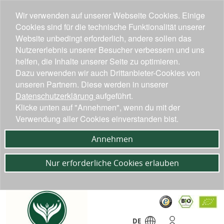
Wir verwenden auf unserer Webseite Cookies. Einige
Cookies sind für die technische Funktionalität unserer
Website unbedingt erforderlich, andere sollen das
Nutzererlebnis unserer Besucher verbessern und uns
helfen, die Inhalte unserer Seite zu optimieren.
Dazu verwenden wir auch Drittanbieter-Cookies von
unseren Partnern. Diese werden in unserer
Datenschutzerklärung
aufgeführt.
Klicke unten auf "Annehmen", wenn du mit der
Verwendung aller Cookies einverstanden bist.
Annehmen
Nur erforderliche Cookies erlauben
DE