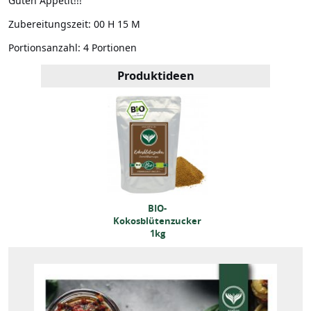
Guten Appetit!!!
Zubereitungszeit:
00 H 15 M
Portionsanzahl:
4 Portionen
Produktideen
BIO-
BIO-
kosblütenzucker
Kokosblütenzucker
1kg
1kg