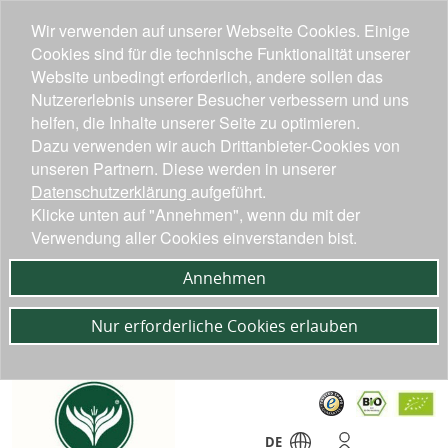
Wir verwenden auf unserer Webseite Cookies. Einige
Cookies sind für die technische Funktionalität unserer
Website unbedingt erforderlich, andere sollen das
Nutzererlebnis unserer Besucher verbessern und uns
helfen, die Inhalte unserer Seite zu optimieren.
Dazu verwenden wir auch Drittanbieter-Cookies von
unseren Partnern. Diese werden in unserer
Datenschutzerklärung
aufgeführt.
Klicke unten auf "Annehmen", wenn du mit der
Verwendung aller Cookies einverstanden bist.
Annehmen
Nur erforderliche Cookies erlauben
DE