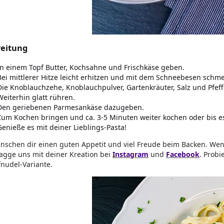
eitung
In einem Topf Butter, Kochsahne und Frischkäse geben.
Bei mittlerer Hitze leicht erhitzen und mit dem Schneebesen schme
Die Knoblauchzehe, Knoblauchpulver, Gartenkräuter, Salz und Pfef
Weiterhin glatt rühren.
Den geriebenen Parmesankäse dazugeben.
Zum Kochen bringen und ca. 3-5 Minuten weiter kochen oder bis es
Genieße es mit deiner Lieblings-Pasta!
nschen dir einen guten Appetit und viel Freude beim Backen. Wen
agge uns mit deiner Kreation bei
Instagram
und
Facebook
. Probi
nudel-Variante.