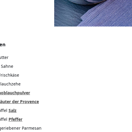
ten
utter
 Sahne
Frischkäse
blauchzehe
noblauchpulver
äuter der Provence
öffel
Salz
öffel
Pfeffer
geriebener Parmesan