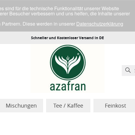
 sind für die technische Funktionalität unserer Website
serer Besucher verbessern und uns helfen, die Inhalte unserer
 Partnern. Diese werden in unserer
Datenschutzerklärung
ller Cookies einverstanden bist.
Schneller und Kostenloser Versand in DE
Mischungen
Tee / Kaffee
Feinkost