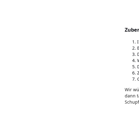
Zuber
Wir wü
dann t
Schupf