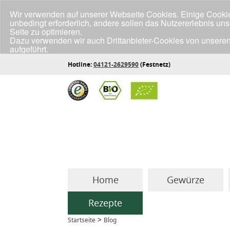
Wir verwenden auf unserer Webseite Cookies. Einige Cookies
unbedingt erforderlich, andere sollen das Nutzererlebnis un
Seite zu optimieren.
Dazu verwenden wir auch Drittanbieter-Cookies von unseren
aufgeführt.
Klicke unten auf "Annehmen", wenn du mit der Verwendung a
Hotline:
04121-2629590
(Festnetz)
Home
Gewürze
Rezepte
>
Startseite
Blog