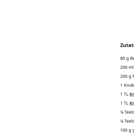
Zuta
80 g B
200 ml
200 g 
1 Kno
1 TL
K
1 TL
Kr
¼ Teel
¼ Teel
100 g 