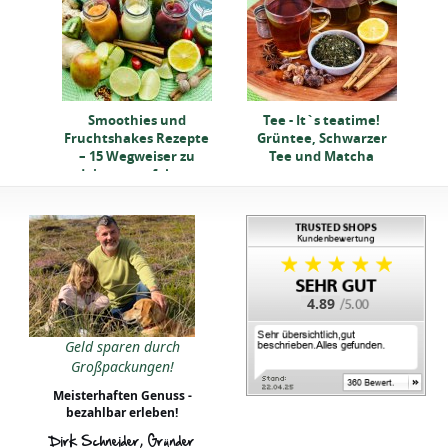
pt
Smoothies und
Tee - It`s teatime!
Fruchtshakes Rezepte
Grüntee, Schwarzer
– 15 Wegweiser zu
Tee und Matcha
deinem perfekten
Getränk
4.89
Geld sparen durch
Großpackungen!
Meisterhaften Genuss -
bezahlbar erleben!
Dirk Schneider, Gründer