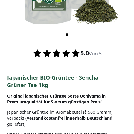
5.0
Von 5
Japanischer BIO-Grüntee - Sencha
Grüner Tee 1kg
Original japanischer Grüntee Sorte Uchiyama in
Premiumqualität
für Sie zum günstigen Preis!
Japanischer Grüntee im Aromabeutel (à 500 Gramm)
verpackt (
Versandkostenfrei innerhalb Deutschland
geliefert).