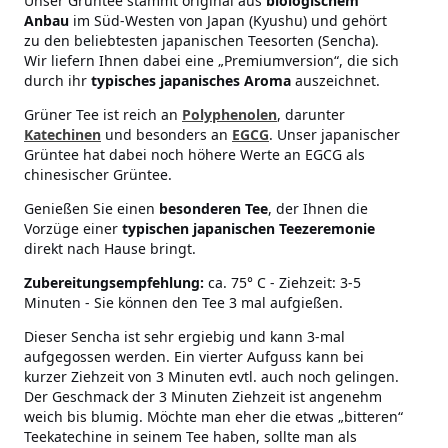
Unser Grüntee stammt original aus
biologischem
Anbau
im Süd-Westen von Japan (Kyushu) und gehört
zu den beliebtesten japanischen Teesorten (Sencha).
Wir liefern Ihnen dabei eine „Premiumversion“, die sich
durch ihr
typisches japanisches Aroma
auszeichnet.
Grüner Tee ist reich an
Polyphenolen
, darunter
Katechinen
und besonders an
EGCG
. Unser japanischer
Grüntee hat dabei noch höhere Werte an EGCG als
chinesischer Grüntee.
Genießen Sie einen
besonderen Tee
, der Ihnen die
Vorzüge einer
typischen japanischen Teezeremonie
direkt nach Hause bringt.
Zubereitungsempfehlung:
ca. 75° C - Ziehzeit: 3-5
Minuten - Sie können den Tee 3 mal aufgießen.
Dieser Sencha ist sehr ergiebig und kann 3-mal
aufgegossen werden. Ein vierter Aufguss kann bei
kurzer Ziehzeit von 3 Minuten evtl. auch noch gelingen.
Der Geschmack der 3 Minuten Ziehzeit ist angenehm
weich bis blumig. Möchte man eher die etwas „bitteren“
Teekatechine in seinem Tee haben, sollte man als