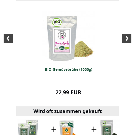
IO-Gyokuro (250g)
BIO-Gemüsebrühe (1000g)
BIO Gemüseall
99 EUR
22,99 EUR
25,99
Wird oft zusammen gekauft
+
+