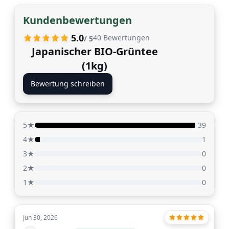
Kundenbewertungen
5.0
40
Bewertungen
/ 5
Japanischer BIO-Grüntee
(1kg)
Bewertung schreiben
5★
39
4★
1
3★
0
2★
0
1★
0
Jun 30, 2026