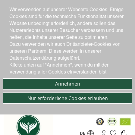
Wir verwenden auf unserer Webseite Cookies. Einige
Cookies sind für die technische Funktionalität unserer
Website unbedingt erforderlich, andere sollen das
Nutzererlebnis unserer Besucher verbessern und uns
helfen, die Inhalte unserer Seite zu optimieren.
Dazu verwenden wir auch Drittanbieter-Cookies von
unseren Partnern. Diese werden in unserer
Datenschutzerklärung
aufgeführt.
Klicke unten auf "Annehmen", wenn du mit der
Verwendung aller Cookies einverstanden bist.
Annehmen
Nur erforderliche Cookies erlauben
DE