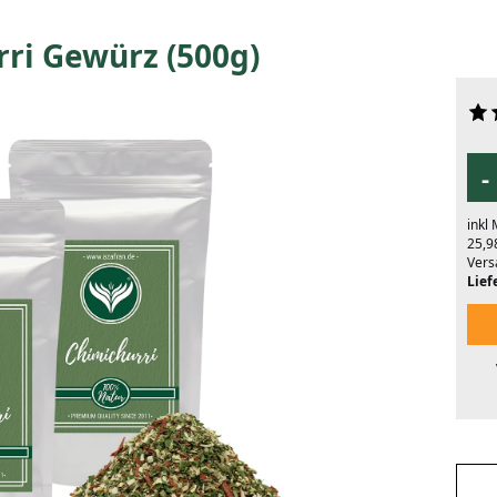
ri Gewürz (500g)
-
inkl
25,9
Vers
Liefe