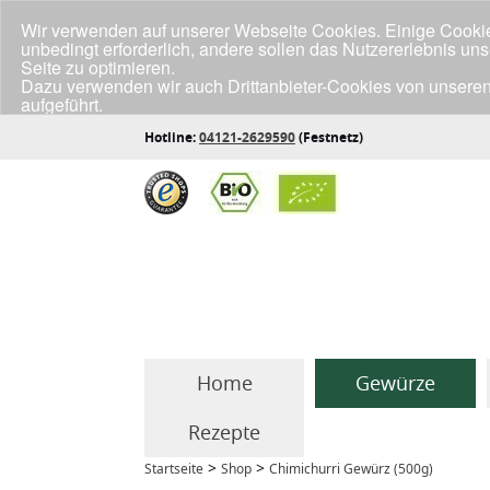
Wir verwenden auf unserer Webseite Cookies. Einige Cookies
unbedingt erforderlich, andere sollen das Nutzererlebnis un
Seite zu optimieren.
Dazu verwenden wir auch Drittanbieter-Cookies von unseren
aufgeführt.
Klicke unten auf "Annehmen", wenn du mit der Verwendung a
Hotline:
04121-2629590
(Festnetz)
Home
Gewürze
Rezepte
>
>
Startseite
Shop
Chimichurri Gewürz (500g)