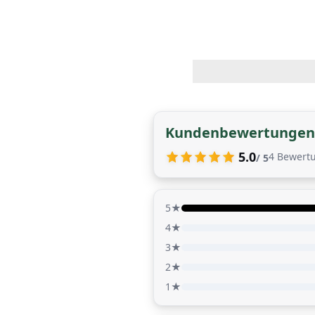
Kundenbewertungen
5.0
4
Bewert
/ 5
5★
4★
3★
2★
1★