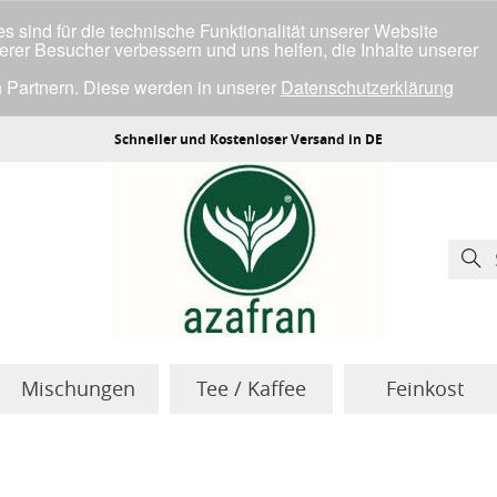
 sind für die technische Funktionalität unserer Website
serer Besucher verbessern und uns helfen, die Inhalte unserer
 Partnern. Diese werden in unserer
Datenschutzerklärung
ller Cookies einverstanden bist.
Schneller und Kostenloser Versand in DE
Mischungen
Tee / Kaffee
Feinkost