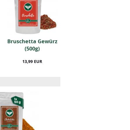
Bruschetta Gewürz
BIO Aglio e Olio
(500g)
Gewürz (500g)
13,99 EUR
17,99 EUR