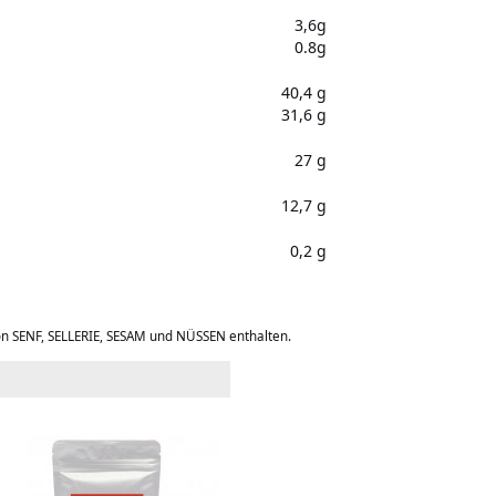
3,6g
0.8g
40,4 g
31,6 g
27 g
12,7 g
0,2 g
on SENF, SELLERIE, SESAM und NÜSSEN enthalten.