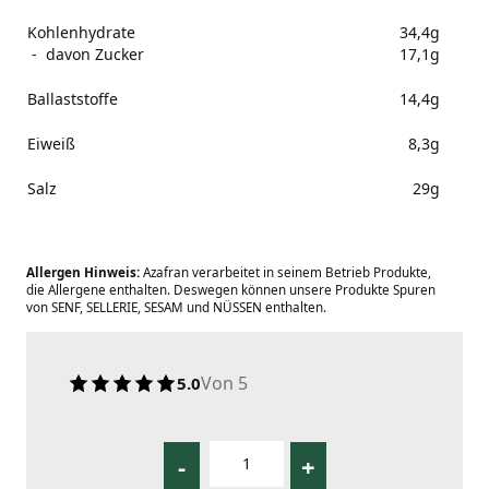
Kohlenhydrate
34,4g
- davon Zucker
17,1g
Ballaststoffe
14,4g
Eiweiß
8,3g
Salz
29g
Allergen Hinweis:
Azafran verarbeitet in seinem Betrieb Produkte,
die Allergene enthalten. Deswegen können unsere Produkte Spuren
von SENF, SELLERIE, SESAM und NÜSSEN enthalten.
Von 5
5.0
-
+