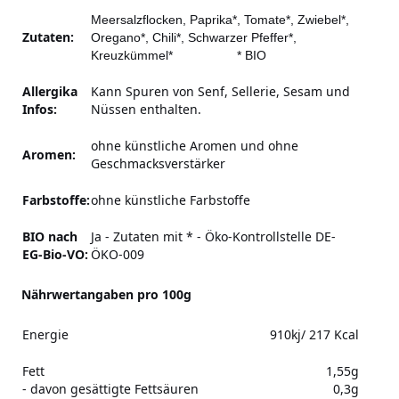
Meersalzflocken
, Paprika*, Tomate*, Zwiebel*,
Zutaten:
Oregano*, Chili*, Schwarzer Pfeffer*,
Kreuzkümmel*
* BIO
Allergika
Kann Spuren von Senf, Sellerie, Sesam und
Infos:
Nüssen enthalten.
ohne künstliche Aromen und ohne
Aromen:
Geschmacksverstärker
Farbstoffe:
ohne künstliche Farbstoffe
BIO nach
Ja - Zutaten mit * - Öko-Kontrollstelle DE-
EG-Bio-VO:
ÖKO-009
Nährwertangaben pro 100g
Energie
910kj/ 217 Kcal
Fett
1,55g
- davon gesättigte Fettsäuren
0,3g