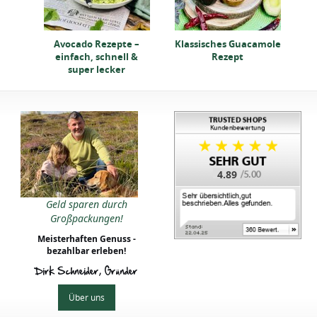
-
Avocado Rezepte –
Klassisches Guacamole
ept
einfach, schnell &
Rezept
super lecker
4.89
Geld sparen durch
Großpackungen!
Meisterhaften Genuss -
bezahlbar erleben!
Dirk Schneider, Gründer
Über uns