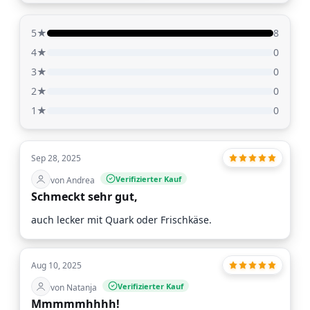
5★
8
4★
0
3★
0
2★
0
1★
0
Sep 28, 2025
Verifizierter Kauf
von Andrea
Schmeckt sehr gut,
auch lecker mit Quark oder Frischkäse.
Aug 10, 2025
Verifizierter Kauf
von Natanja
Mmmmmhhhh!