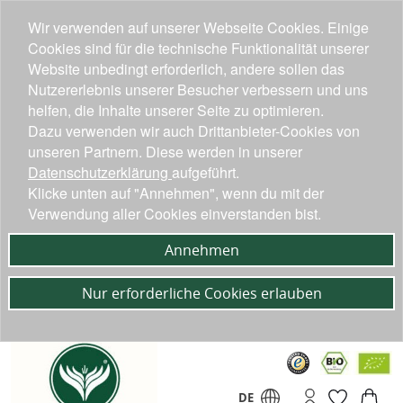
Wir verwenden auf unserer Webseite Cookies. Einige
Cookies sind für die technische Funktionalität unserer
Website unbedingt erforderlich, andere sollen das
Nutzererlebnis unserer Besucher verbessern und uns
helfen, die Inhalte unserer Seite zu optimieren.
Dazu verwenden wir auch Drittanbieter-Cookies von
unseren Partnern. Diese werden in unserer
Datenschutzerklärung
aufgeführt.
Klicke unten auf "Annehmen", wenn du mit der
Verwendung aller Cookies einverstanden bist.
Annehmen
Nur erforderliche Cookies erlauben
DE