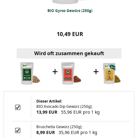
ffelgewürz (250g)
BIO Gyros Gewürz (250g)
BIO Döner Ge
99 EUR
10,49 EUR
11,99
Wird oft zusammen gekauft
+
+
Dieser Artikel:
BIO Avocado Dip Gewürz (250g);
 Gewürz (250g)
13,99 EUR
55,96 EUR pro 1 kg
Bruschetta Gewürz (250g);
8,99 EUR
35,96 EUR pro 1 kg
49 EUR