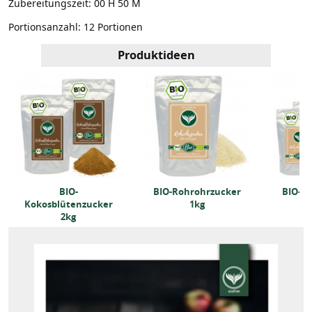
Zubereitungszeit:
00 H 50 M
Portionsanzahl:
12 Portionen
Produktideen
BIO-
BIO-Rohrohrzucker
BIO-R
Kokosblütenzucker
1kg
2kg