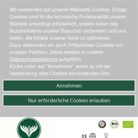
Wir verwenden auf unserer Webseite Cookies. Einige
Cookies sind für die technische Funktionalität unserer
Website unbedingt erforderlich, andere sollen das
Nutzererlebnis unserer Besucher verbessern und uns
helfen, die Inhalte unserer Seite zu optimieren.
Dazu verwenden wir auch Drittanbieter-Cookies von
unseren Partnern. Diese werden in unserer
Datenschutzerklärung
aufgeführt.
Klicke unten auf "Annehmen", wenn du mit der
Verwendung aller Cookies einverstanden bist.
Annehmen
Nur erforderliche Cookies erlauben
DE