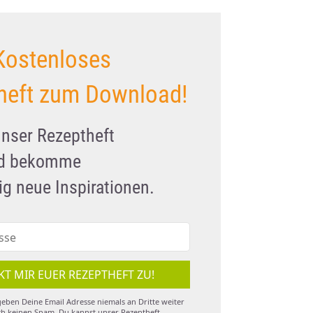
Kostenloses
heft zum Download!
unser Rezeptheft
nd bekomme
g neue Inspirationen.
KT MIR EUER REZEPTHEFT ZU!
eben Deine Email Adresse niemals an Dritte weiter
h keinen Spam. Du kannst unser Rezeptheft