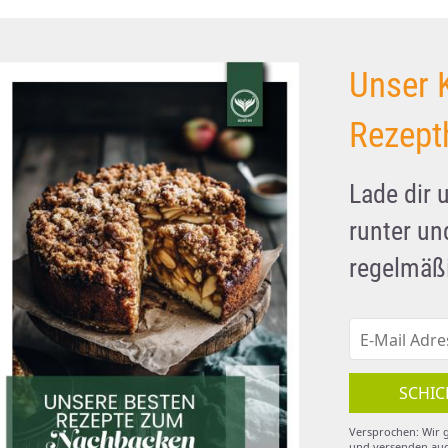
Unser 
Rezept
Lade dir 
runter u
regelmäßi
SCHIC
Versprochen: Wir g
und versenden auc