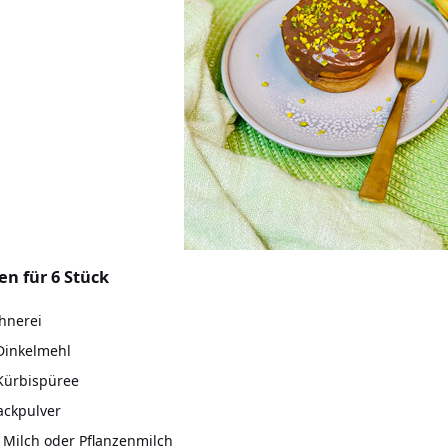
en für 6 Stück
hnerei
Dinkelmehl
Kürbispüree
ackpulver
 Milch oder Pflanzenmilch