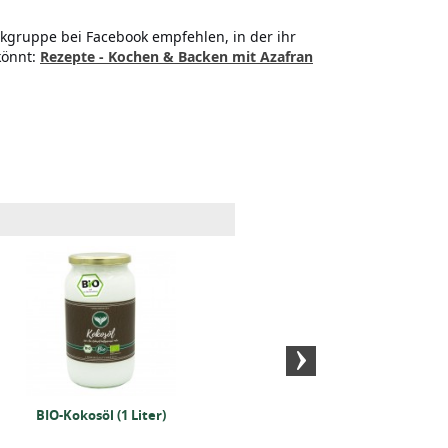
kgruppe bei Facebook empfehlen, in der ihr
könnt:
Rezepte - Kochen & Backen mit Azafran
BIO-Kokosöl (1 Liter)
BIO Kürbis und
BIO-R
Shakegewürz (250g)