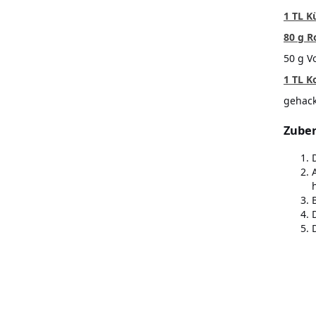
1 TL K
80 g R
50 g V
1 TL K
gehack
Zuber