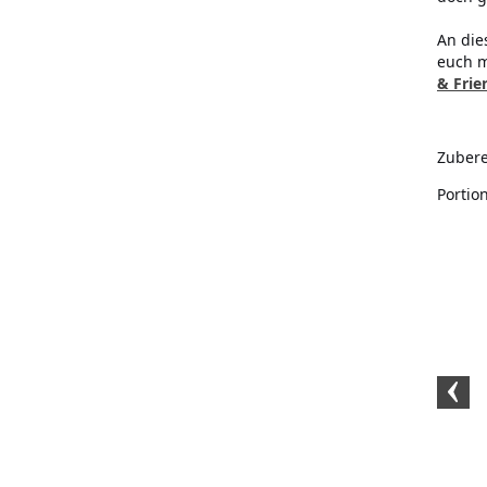
An die
euch m
& Frie
Zubere
Portio
BIO Kürbis und
BIO-Rohrohrzucker
BIO-Kokosöl
Shakegewürz (250g)
1kg