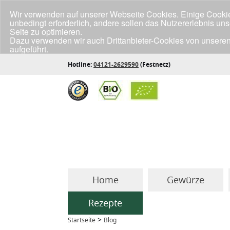
Wir verwenden auf unserer Webseite Cookies. Einige Cookies
unbedingt erforderlich, andere sollen das Nutzererlebnis un
Seite zu optimieren.
Dazu verwenden wir auch Drittanbieter-Cookies von unseren
aufgeführt.
Klicke unten auf "Annehmen", wenn du mit der Verwendung a
Hotline:
04121-2629590
(Festnetz)
Home
Gewürze
Rezepte
>
Startseite
Blog