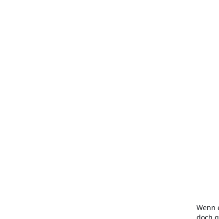
Wenn e
doch g