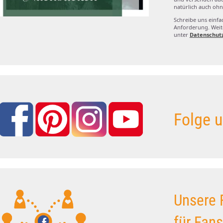
natürlich auch ohn
Schreibe uns einfa
Anforderung. Weite
unter
Datenschut
Folge u
Unsere 
für Fan