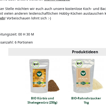
ser Stelle möchten wir euch auch unsere kostenlose Koch- und Bac
it vielen anderen leidenschaftlichen Hobby-Köchen austauschen 
nds
! Vorbeischauen lohnt sich :-)
itungszeit:
00 H 30 M
nsanzahl:
6 Portionen
Produktideen
 (1 Liter)
BIO Kürbis und
BIO-Rohrohrzucker
Shakegewürz (250g)
1kg