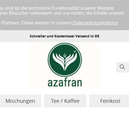
 sind für die technische Funktionalität unserer Website
serer Besucher verbessern und uns helfen, die Inhalte unserer
 Partnern. Diese werden in unserer
Datenschutzerklärung
ller Cookies einverstanden bist.
Schneller und Kostenloser Versand in DE
Mischungen
Tee / Kaffee
Feinkost