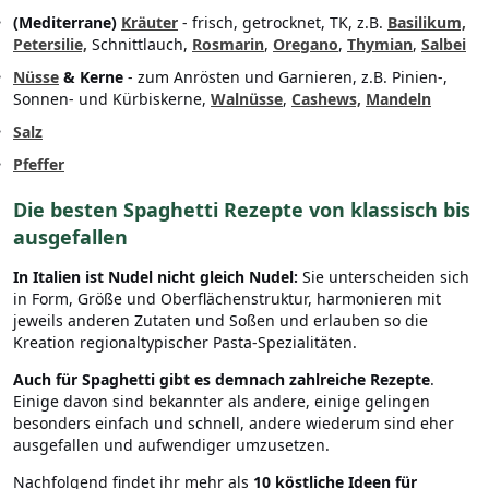
(Mediterrane)
Kräuter
- frisch, getrocknet, TK, z.B.
Basilikum,
Petersilie,
Schnittlauch,
Rosmarin
,
Oregano
,
Thymian
,
Salbei
Nüsse
& Kerne
- zum Anrösten und Garnieren, z.B. Pinien-,
Sonnen- und Kürbiskerne,
Walnüsse
,
Cashews,
Mandeln
Salz
Pfeffer
Die besten Spaghetti Rezepte von klassisch bis
ausgefallen
In Italien ist Nudel nicht gleich Nudel:
Sie unterscheiden sich
in Form, Größe und Oberflächenstruktur, harmonieren mit
jeweils anderen Zutaten und Soßen und erlauben so die
Kreation regionaltypischer Pasta-Spezialitäten.
Auch für Spaghetti gibt es demnach zahlreiche Rezepte
.
Einige davon sind bekannter als andere, einige gelingen
besonders einfach und schnell, andere wiederum sind eher
ausgefallen und aufwendiger umzusetzen.
Nachfolgend findet ihr mehr als
10 köstliche Ideen für