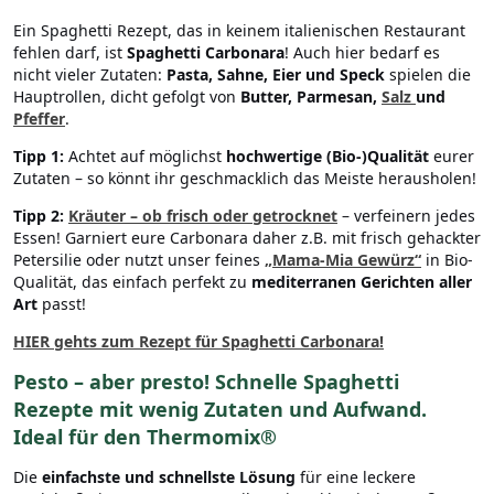
Ein Spaghetti Rezept, das in keinem italienischen Restaurant
fehlen darf, ist
Spaghetti Carbonara
! Auch hier bedarf es
nicht vieler Zutaten:
Pasta, Sahne, Eier und Speck
spielen die
Hauptrollen, dicht gefolgt von
Butter, Parmesan,
Salz
und
Pfeffer
.
Tipp 1:
Achtet auf möglichst
hochwertige (Bio-)Qualität
eurer
Zutaten – so könnt ihr geschmacklich das Meiste herausholen!
Tipp 2:
Kräuter – ob frisch oder getrocknet
– verfeinern jedes
Essen! Garniert eure Carbonara daher z.B. mit frisch gehackter
Petersilie oder nutzt unser feines
„Mama-Mia Gewürz“
in Bio-
Qualität, das einfach perfekt zu
mediterranen Gerichten aller
Art
passt!
HIER
gehts zum Rezept für Spaghetti Carbonara!
Pesto – aber presto! Schnelle Spaghetti
Rezepte mit wenig Zutaten und Aufwand
.
Ideal für den Thermomix®
Die
einfachste und schnellste Lösung
für eine leckere