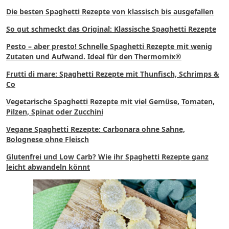
Die besten Spaghetti Rezepte von klassisch bis ausgefallen
So gut schmeckt das Original: Klassische Spaghetti Rezepte
Pesto – aber presto! Schnelle Spaghetti Rezepte mit wenig
Zutaten und Aufwand
.
Ideal für den Thermomix®
Frutti di mare: Spaghetti Rezepte mit Thunfisch, Schrimps &
Co
Vegetarische Spaghetti Rezepte mit viel Gemüse, Tomaten,
Pilzen, Spinat oder Zucchini
Vegane Spaghetti Rezepte: Carbonara ohne Sahne,
Bolognese ohne Fleisch
Glutenfrei und Low Carb? Wie ihr Spaghetti Rezepte ganz
leicht abwandeln könnt