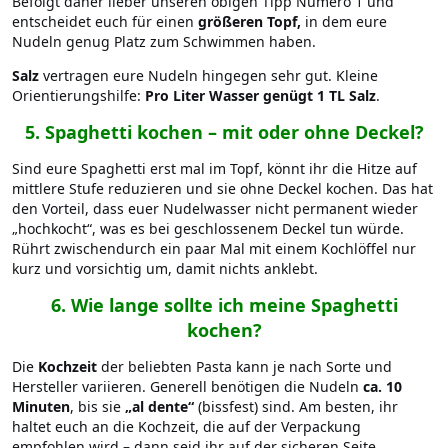
Befolgt daher lieber unseren obigen Tipp Numero 1 und
entscheidet euch für einen
größeren Topf,
in dem eure
Nudeln genug Platz zum Schwimmen haben.
Salz
vertragen eure Nudeln hingegen sehr gut. Kleine
Orientierungshilfe:
Pro Liter Wasser genügt 1 TL Salz
.
5.
Spaghetti kochen – mit oder ohne Deckel?
Sind eure Spaghetti erst mal im Topf, könnt ihr die Hitze auf
mittlere Stufe reduzieren und sie ohne Deckel kochen. Das hat
den Vorteil, dass euer Nudelwasser nicht permanent wieder
„hochkocht“, was es bei geschlossenem Deckel tun würde.
Rührt zwischendurch ein paar Mal mit einem Kochlöffel nur
kurz und vorsichtig um, damit nichts anklebt.
6.
Wie lange sollte ich meine Spaghetti
kochen?
Die
Kochzeit
der beliebten Pasta kann je nach Sorte und
Hersteller variieren. Generell benötigen die Nudeln
ca. 10
Minuten
, bis sie
„al dente“
(bissfest) sind. Am besten, ihr
haltet euch an die Kochzeit, die auf der Verpackung
empfohlen wird – dann seid ihr auf der sicheren Seite.