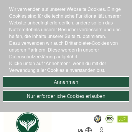
Wir verwenden auf unserer Webseite Cookies. Einige
Cookies sind für die technische Funktionalität unserer
Website unbedingt erforderlich, andere sollen das
Nutzererlebnis unserer Besucher verbessern und uns
helfen, die Inhalte unserer Seite zu optimieren.
Dazu verwenden wir auch Drittanbieter-Cookies von
unseren Partnern. Diese werden in unserer
Datenschutzerklärung
aufgeführt.
Klicke unten auf "Annehmen", wenn du mit der
Verwendung aller Cookies einverstanden bist.
Annehmen
Nur erforderliche Cookies erlauben
DE