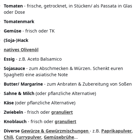
Tomaten
- frische, getrocknet, in Stücken/ als Passata in Glas
oder Dose
Tomatenmark
Gemüse
- frisch oder TK
(Soja-)Hack
natives Olivenöl
Essig
- z.B. Aceto Balsamico
Sojasauce
- zum Abschmecken & Würzen. Schenkt euren
Spaghetti eine asiatische Note
Butter/ Margarine
- zum Anbraten & Zubereitung von Soßen
Sahne & Milch
(oder pflanzliche Alternative)
Käse
(oder pflanzliche Alternative)
Zwiebeln
- frisch oder
granuliert
Knoblauch
- frisch oder
granuliert
Diverse
Gewürze & Gewürzmischungen
- z.B.
Paprikapulver
,
Chili
,
Currypulver
,
Gemüsebrühe
...