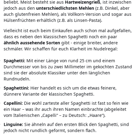
beliebt. Meist besteht sie aus
Hartweizengrieß
, ist inzwischen
jedoch aus den
unterschiedlichsten Mehlen
(z.B. Dinkel, aber
auch glutenfreien Mehlen), als Vollkorn-Version und sogar aus
Hülsenfrüchten erhältlich (z.B. als Linsen-Pasta).
Vielleicht ist euch beim Einkaufen auch schon mal aufgefallen,
dass es neben den klassischen Spaghetti noch ein paar
ähnlich aussehende Sorten
gibt - einige breiter, andere
schmäler. Wir schaffen für euch Klarheit im Nudelregal:
Spaghetti:
Mit einer Länge von rund 25 cm und einem
Durchmesser von bis zu zwei Millimeter im gekochten Zustand
sind sie der absolute Klassiker unter den länglichen
Rundnudeln.
Spaghettini:
Hier handelt es sich um die etwas feinere,
dünnere Variante der klassischen Spaghetti.
Capellini:
Die wohl zarteste aller Spaghetti ist fast so fein wie
ein Haar – was ihr auch ihren Namen einbrachte (abgeleitet
vom Italienischen „Capelli“ – zu Deutsch: „Haare“).
Linguine:
Sie ähneln auf den ersten Blick den Spaghetti, sind
jedoch nicht rundlich geformt, sondern flach.