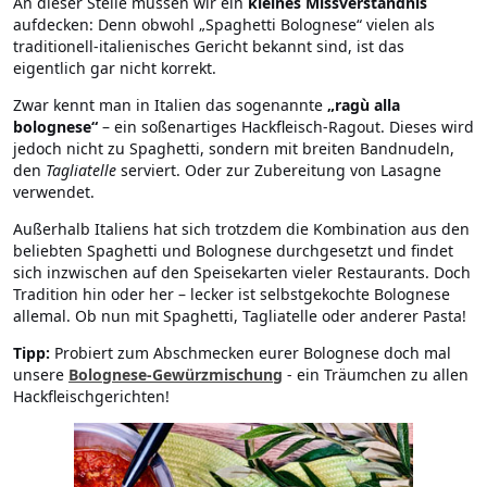
An dieser Stelle müssen wir ein
kleines Missverständnis
aufdecken: Denn obwohl „Spaghetti Bolognese“ vielen als
traditionell-italienisches Gericht bekannt sind, ist das
eigentlich gar nicht korrekt.
Zwar kennt man in Italien das sogenannte
„ragù alla
bolognese“
– ein soßenartiges Hackfleisch-Ragout. Dieses wird
jedoch nicht zu Spaghetti, sondern mit breiten Bandnudeln,
den
Tagliatelle
serviert. Oder zur Zubereitung von Lasagne
verwendet.
Außerhalb Italiens hat sich trotzdem die Kombination aus den
beliebten Spaghetti und Bolognese durchgesetzt und findet
sich inzwischen auf den Speisekarten vieler Restaurants. Doch
Tradition hin oder her – lecker ist selbstgekochte Bolognese
allemal. Ob nun mit Spaghetti, Tagliatelle oder anderer Pasta!
Tipp:
Probiert zum Abschmecken eurer Bolognese doch mal
unsere
Bolognese-Gewürzmischung
- ein Träumchen zu allen
Hackfleischgerichten!