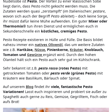
Nudelsoße ist
Pesto
. Der Vorteil zu einer klassischen Soße
liegt darin, dass Pesto nicht gekocht werden muss. Die
Zutaten werden quasi „zerstampft“ (im Italienischen:
pestare
,
wovon sich auch der Begriff
Pesto
ableitet) – doch keine Sorge,
ihr müsst dafür keine Mühe aufwenden. Ein guter
Mixer oder
Thermomix®
tun ihren Dienst und ermöglichen euch in
Sekundenschnelle ein
köstliches, cremiges Pesto
.
Pesto Rezepte existieren in Hülle und Fülle. Die Basis bildet
nahezu immer ein
natives Olivenöl
, das um weitere Zutaten
wie z.B.
Hartkäse,
Nüsse
, Pinienkerne,
Kräuter
, Knoblauch,
Tomaten und
Gewürze
ergänzt wird. Durch den hohen
Ölanteil hält sich ein Pesto auch sehr gut im Kühlschrank.
Sehr bekannt ist z.B.
pesto rosso
(rotes Pesto)
mit
getrockneten Tomaten oder
pesto verde
(grünes Pesto)
mit
Kräutern wie Basilikum, Bärlauch oder Spinat.
Auf unserem
Blog
findet ihr
viele, fantastische Pesto
Variationen!
Lasst euch inspirieren und probiert sie außer zu
Spaghetti auch gerne zu Reis, Gemüse, Gegrilltem, Fisch oder
aufs Brot!