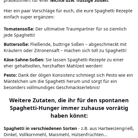
prädestiniert für eher
leichte bzw. flüssige Soßen.
Hier ein paar Vorschläge für euch, die eure Spaghetti Rezepte
einfach super ergänzen:
Tomatensoße:
Der ultimative Traumpartner für so ziemlich
jede Spaghetti!
Buttersoße:
Fließende, buttrige Soßen – abgeschmeckt mit
Kräutern oder Zitronensaft – machen sich toll zu Spaghetti!
Käse-Sahne-Soßen:
Sie lassen Spaghetti-Rezepte zu einer
eher gehaltvollen, herzhaften Mahlzeit werden!
Pesto:
Dank der öligen Konsistenz schmiegt sich Pesto wie ein
Mäntelchen um die Spaghetti herum und sorgt für ein
besonders vollmundiges Geschmackserlebnis!
Weitere Zutaten, die ihr für den spontanen
Spaghetti-Hunger immer zuhause vorrätig
haben könnt:
Spaghetti in verschiedenen Sorten
- z.B. aus Hartweizengrieß,
Dinkel, Vollkornmehl, Maismehl, Hülsenfrüchten...