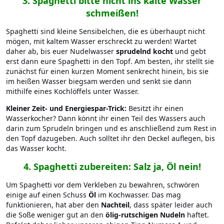
3.
Spaghetti bitte nicht ins kalte Wasser
schmeißen!
Spaghetti sind kleine Sensibelchen, die es überhaupt nicht
mögen, mit kaltem Wasser erschreckt zu werden! Wartet
daher ab, bis euer Nudelwasser
sprudelnd kocht
und gebt
erst dann eure Spaghetti in den Topf. Am besten, ihr stellt sie
zunächst für einen kurzen Moment senkrecht hinein, bis sie
im heißen Wasser biegsam werden und senkt sie dann
mithilfe eines Kochlöffels unter Wasser.
Kleiner Zeit- und Energiespar-Trick:
Besitzt ihr einen
Wasserkocher? Dann könnt ihr einen Teil des Wassers auch
darin zum Sprudeln bringen und es anschließend zum Rest in
den Topf dazugeben. Auch solltet ihr den Deckel auflegen, bis
das Wasser kocht.
4.
Spaghetti zubereiten: Salz ja, Öl nein!
Um Spaghetti vor dem Verkleben zu bewahren, schwören
einige auf einen Schuss
Öl
im Kochwasser. Das mag
funktionieren, hat aber den
Nachteil
, dass später leider auch
die Soße weniger gut an den
ölig-rutschigen Nudeln
haftet.