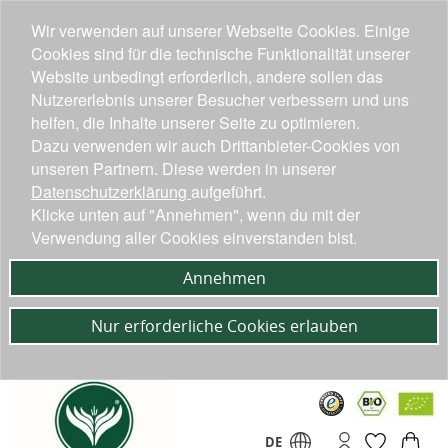
Wir verwenden auf unserer Webseite Cookies. Einige
Cookies sind für die technische Funktionalität unserer
Website unbedingt erforderlich, andere sollen das
Nutzererlebnis unserer Besucher verbessern und uns
helfen, die Inhalte unserer Seite zu optimieren.
Dazu verwenden wir auch Drittanbieter-Cookies von
unseren Partnern. Diese werden in unserer
Datenschutzerklärung
aufgeführt.
Klicke unten auf "Annehmen", wenn du mit der
Verwendung aller Cookies einverstanden bist.
Annehmen
Nur erforderliche Cookies erlauben
DE