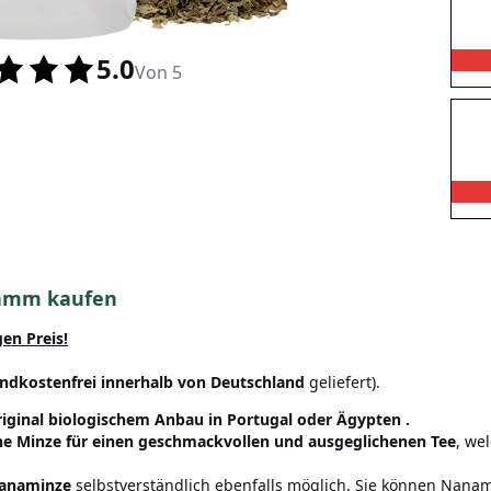
5.0
Von 5
ramm kaufen
en Preis!
ndkostenfrei innerhalb von Deutschland
geliefert).
riginal biologischem Anbau in Portugal
oder Ägypten
.
e Minze für einen geschmackvollen und ausgeglichenen Tee
, we
anaminze
selbstverständlich ebenfalls möglich. Sie können Nan