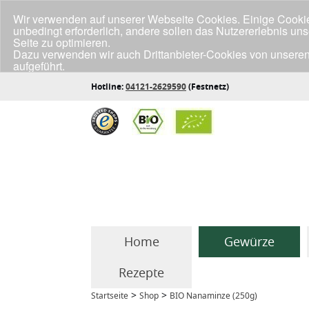
Wir verwenden auf unserer Webseite Cookies. Einige Cookies
unbedingt erforderlich, andere sollen das Nutzererlebnis un
Seite zu optimieren.
Dazu verwenden wir auch Drittanbieter-Cookies von unseren
aufgeführt.
Klicke unten auf "Annehmen", wenn du mit der Verwendung a
Hotline:
04121-2629590
(Festnetz)
Home
Gewürze
Rezepte
>
>
Startseite
Shop
BIO Nanaminze (250g)