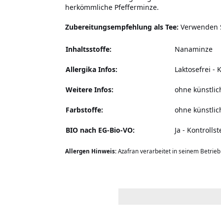
herkömmliche Pfefferminze.
Zubereitungsempfehlung als Tee:
Verwenden Si
Inhaltsstoffe:
Nanaminze
Allergika Infos:
Laktosefrei
-
K
Weitere Infos:
ohne künstli
Farbstoffe:
ohne künstlic
BIO nach EG-Bio-VO:
Ja - Kontrolls
Allergen Hinweis:
Azafran verarbeitet in seinem Betrie