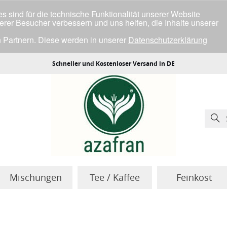
 sind für die technische Funktionalität unserer Website
serer Besucher verbessern und uns helfen, die Inhalte unserer
 Partnern. Diese werden in unserer
Datenschutzerklärung
ller Cookies einverstanden bist.
Schneller und Kostenloser Versand in DE
Mischungen
Tee / Kaffee
Feinkost