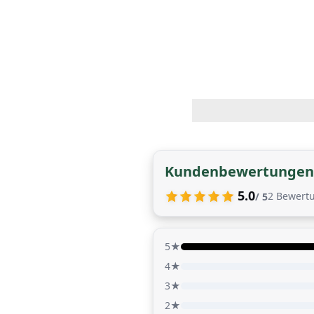
Kundenbewertungen
5.0
2
Bewert
/ 5
5★
4★
3★
2★