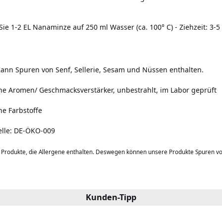
e 1-2 EL Nanaminze auf 250 ml Wasser (ca. 100° C) - Ziehzeit: 3-
ann Spuren von Senf, Sellerie, Sesam und Nüssen enthalten.
che Aromen/ Geschmacksverstärker,
unbestrahlt, im Labor geprüft
he Farbstoffe
telle: DE-ÖKO-009
b Produkte, die Allergene enthalten. Deswegen können unsere Produkte Spuren v
Kunden-Tipp