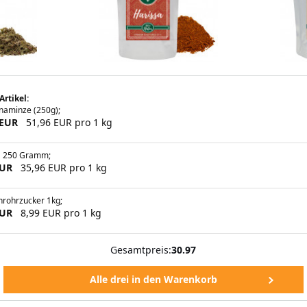
Artikel:
naminze (250g);
 EUR
51,96 EUR pro 1 kg
a 250 Gramm;
EUR
35,96 EUR pro 1 kg
hrohrzucker 1kg;
EUR
8,99 EUR pro 1 kg
Gesamtpreis:
30.97