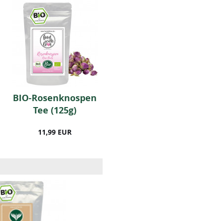
BIO-Rosenknospen
BIO-Ceylon
Tee (125g)
Zimtpulver (250
Gramm)
11,99 EUR
9,99 EUR