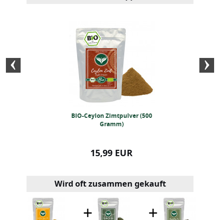
os Tee (250g)
BIO-Ceylon Zimtpulver (500
Kristallsalz
Gramm)
99 EUR
15,99 EUR
19,99
Wird oft zusammen gekauft
+
+