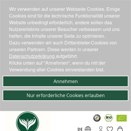
Wir verwenden auf unserer Webseite Cookies. Einige
Cookies sind für die technische Funktionalität unserer
Website unbedingt erforderlich, andere sollen das
Nutzererlebnis unserer Besucher verbessern und uns
helfen, die Inhalte unserer Seite zu optimieren.
Dazu verwenden wir auch Drittanbieter-Cookies von
unseren Partnern. Diese werden in unserer
Datenschutzerklärung
aufgeführt.
Klicke unten auf "Annehmen", wenn du mit der
Verwendung aller Cookies einverstanden bist.
Annehmen
Nur erforderliche Cookies erlauben
DE