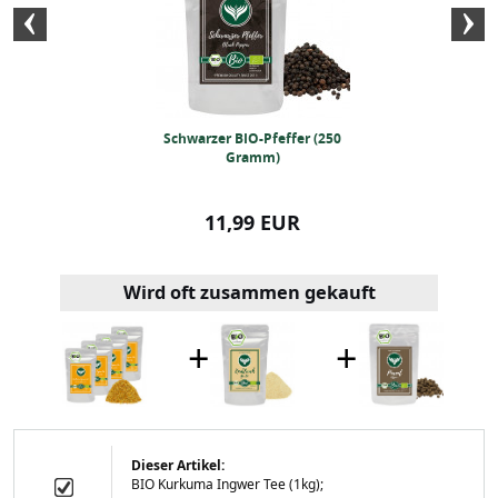
lz (250 Gramm)
Schwarzer BIO-Pfeffer (250
BIO-Kurkumapul
Gramm)
49 EUR
11,99 EUR
10,99
Wird oft zusammen gekauft
+
+
Dieser Artikel:
BIO Kurkuma Ingwer Tee (1kg);