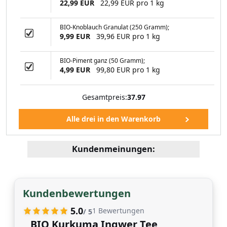
IO-Pfeffer (250
22,99 EUR
22,99 EUR pro 1 kg
ramm)
BIO-Knoblauch Granulat (250 Gramm);
9,99 EUR
39,96 EUR pro 1 kg
99 EUR
BIO-Piment ganz (50 Gramm);
4,99 EUR
99,80 EUR pro 1 kg
Gesamtpreis:
37.97
Kundenmeinungen:
Kundenbewertungen
5.0
1
Bewertungen
/ 5
BIO Kurkuma Ingwer Tee