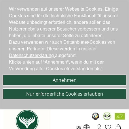
Wir verwenden auf unserer Webseite Cookies. Einige
Cookies sind für die technische Funktionalität unserer
Website unbedingt erforderlich, andere sollen das
Nutzererlebnis unserer Besucher verbessern und uns
helfen, die Inhalte unserer Seite zu optimieren.
Dazu verwenden wir auch Drittanbieter-Cookies von
unseren Partnern. Diese werden in unserer
Datenschutzerklärung
aufgeführt.
Klicke unten auf "Annehmen", wenn du mit der
Verwendung aller Cookies einverstanden bist.
Annehmen
Nur erforderliche Cookies erlauben
DE