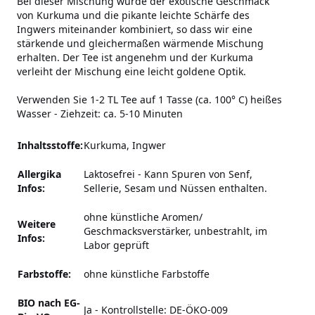
Bei dieser Mischung wurde der exotische Geschmack
von Kurkuma und die pikante leichte Schärfe des
Ingwers miteinander kombiniert, so dass wir eine
stärkende und gleichermaßen wärmende Mischung
erhalten. Der Tee ist angenehm und der Kurkuma
verleiht der Mischung eine leicht goldene Optik.
Verwenden Sie 1-2 TL Tee auf 1 Tasse (ca. 100° C) heißes
Wasser - Ziehzeit: ca. 5-10 Minuten
Inhaltsstoffe:
Kurkuma, Ingwer
Allergika
Laktosefrei
-
Kann Spuren von Senf,
Infos:
Sellerie, Sesam und Nüssen enthalten.
ohne künstliche Aromen/
Weitere
Geschmacksverstärker,
unbestrahlt, im
Infos:
Labor geprüft
Farbstoffe:
ohne künstliche Farbstoffe
BIO nach EG-
Ja - Kontrollstelle: DE-ÖKO-009