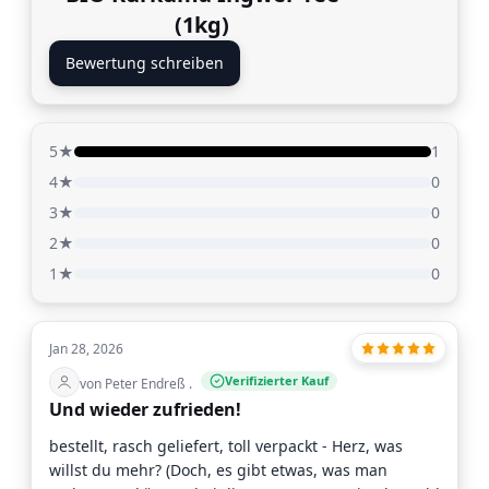
(1kg)
Bewertung schreiben
5★
1
4★
0
3★
0
2★
0
1★
0
Jan 28, 2026
Verifizierter Kauf
von Peter Endreß .
Und wieder zufrieden!
bestellt, rasch geliefert, toll verpackt - Herz, was
willst du mehr? (Doch, es gibt etwas, was man