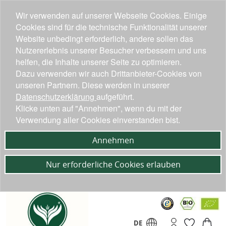
Wir verwenden auf unserer Webseite Cookies. Einige
Cookies sind für die technische Funktionalität unserer
Website unbedingt erforderlich, andere sollen das
Nutzererlebnis unserer Besucher verbessern und uns
helfen, die Inhalte unserer Seite zu optimieren.
Dazu verwenden wir auch Drittanbieter-Cookies von
unseren Partnern. Diese werden in unserer
Datenschutzerklärung
aufgeführt.
Klicke unten auf "Annehmen", wenn du mit der
Verwendung aller Cookies einverstanden bist.
Annehmen
Nur erforderliche Cookies erlauben
DE