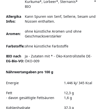
Kurkuma*, Lorbeer*, Sternanis* *
BIO
Allergika
Kann Spuren von Senf, Sellerie, Sesam und
Infos:
Nüssen enthalten.
ohne künstliche Aromen und ohne
Aromen:
Geschmacksverstärker
Farbstoffe:
ohne künstliche Farbstoffe
BIO nach
Ja - Zutaten mit * - Öko-Kontrollstelle DE-
EG-Bio-VO:
ÖKO-009
Nährwertangaben pro 100 g
Energie
1.446 kj/ 345 Kcal
Fett
12,3 g
- davon gesättigte Fettsäuren
1,6 g
Kohlenhydrate
37,3 g