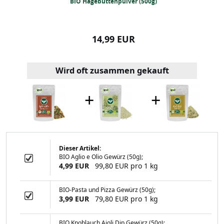
ebrühe (2000g)
BIO Hagebuttenpulver (500g)
Quellwassersa
99 EUR
14,99 EUR
12,99
Wird oft zusammen gekauft
+
+
Dieser Artikel:
BIO Aglio e Olio Gewürz (50g);
tenpulver (500g)
4,99 EUR
99,80 EUR pro 1 kg
BIO-Pasta und Pizza Gewürz (50g);
3,99 EUR
79,80 EUR pro 1 kg
99 EUR
BIO Knoblauch Aioli Dip Gewürz (50g);