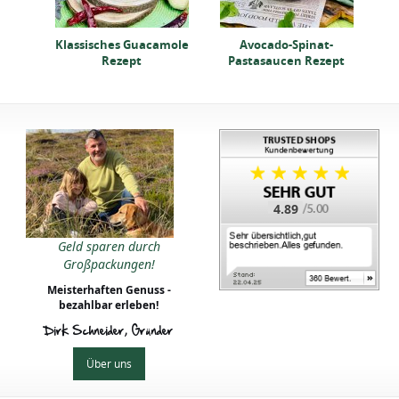
-
Klassisches Guacamole
Avocado-Spinat-
Kl
ept
Rezept
Pastasaucen Rezept
4.89
Geld sparen durch
Großpackungen!
Meisterhaften Genuss -
bezahlbar erleben!
Dirk Schneider, Gründer
Über uns