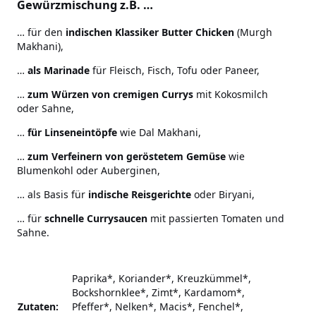
Gewürzmischung z.B. …
… für den
indischen Klassiker Butter Chicken
(Murgh
Makhani),
…
als Marinade
für Fleisch, Fisch, Tofu oder Paneer,
…
zum Würzen von cremigen Currys
mit Kokosmilch
oder Sahne,
…
für Linseneintöpfe
wie Dal Makhani,
…
zum Verfeinern von geröstetem Gemüse
wie
Blumenkohl oder Auberginen,
… als Basis für
indische Reisgerichte
oder Biryani,
… für
schnelle Currysaucen
mit passierten Tomaten und
Sahne.
Paprika*, Koriander*, Kreuzkümmel*,
Bockshornklee*, Zimt*, Kardamom*,
Zutaten:
Pfeffer*, Nelken*, Macis*, Fenchel*,