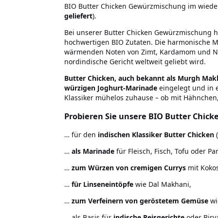
BIO Butter Chicken Gewürzmischung im wieder
geliefert
).
Bei unserer Butter Chicken Gewürzmischung h
hochwertigen BIO Zutaten. Die harmonische M
wärmenden Noten von Zimt, Kardamom und Nel
nordindische Gericht weltweit geliebt wird.
Butter Chicken, auch bekannt als Murgh Mak
würzigen Joghurt-Marinade
eingelegt und in 
Klassiker mühelos zuhause – ob mit Hähnchen,
Probieren Sie unsere BIO Butter Chic
… für den
indischen Klassiker Butter Chicken
(
…
als Marinade
für Fleisch, Fisch, Tofu oder Pa
…
zum Würzen von cremigen Currys
mit Koko
…
für Linseneintöpfe
wie Dal Makhani,
…
zum Verfeinern von geröstetem Gemüse
wi
… als Basis für
indische Reisgerichte
oder Biry