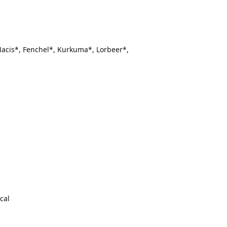
acis*, Fenchel*, Kurkuma*, Lorbeer*,
cal