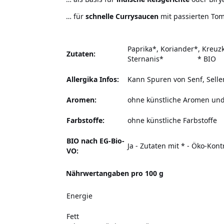
… für
schnelle Currysaucen
mit passierten To
Paprika*, Koriander*, Kreuz
Zutaten:
Sternanis* * BIO
Allergika Infos:
Kann Spuren von Senf, Selle
Aromen:
ohne künstliche Aromen un
Farbstoffe:
ohne künstliche Farbstoffe
BIO nach EG-Bio-
Ja - Zutaten mit * - Öko-Kon
VO:
Nährwertangaben pro 100 g
Energie
Fett