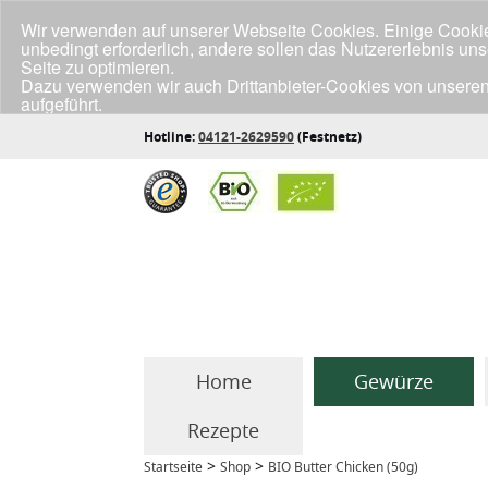
Wir verwenden auf unserer Webseite Cookies. Einige Cookies
unbedingt erforderlich, andere sollen das Nutzererlebnis un
Seite zu optimieren.
Dazu verwenden wir auch Drittanbieter-Cookies von unseren
aufgeführt.
Klicke unten auf "Annehmen", wenn du mit der Verwendung a
Hotline:
04121-2629590
(Festnetz)
Home
Gewürze
Rezepte
>
>
Startseite
Shop
BIO Butter Chicken (50g)