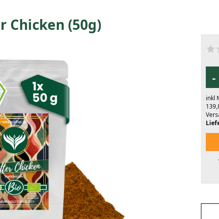
r Chicken (50g)
-
inkl
139,
Vers
Liefe