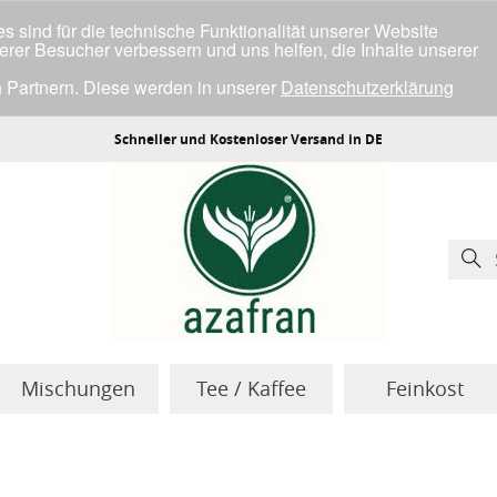
 sind für die technische Funktionalität unserer Website
serer Besucher verbessern und uns helfen, die Inhalte unserer
 Partnern. Diese werden in unserer
Datenschutzerklärung
ller Cookies einverstanden bist.
Schneller und Kostenloser Versand in DE
Mischungen
Tee / Kaffee
Feinkost