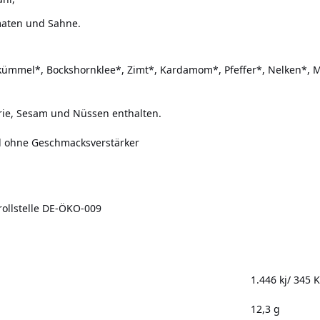
maten und Sahne.
kümmel*, Bockshornklee*, Zimt*, Kardamom*, Pfeffer*, Nelken*, M
rie, Sesam und Nüssen enthalten.
d ohne Geschmacksverstärker
trollstelle DE-ÖKO-009
1.446 kj/ 345 K
12,3 g