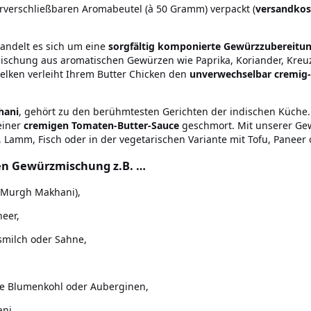
verschließbaren Aromabeutel (à 50 Gramm) verpackt (
versandkos
andelt es sich um eine
sorgfältig komponierte Gewürzzubereitu
ischung aus aromatischen Gewürzen wie Paprika, Koriander, Kre
ken verleiht Ihrem Butter Chicken den
unverwechselbar cremig
hani
, gehört zu den berühmtesten Gerichten der indischen Küche. 
einer
cremigen Tomaten-Butter-Sauce
geschmort. Mit unserer Ge
 Lamm, Fisch oder in der vegetarischen Variante mit Tofu, Paneer
ken Gewürzmischung z.B. …
Murgh Makhani),
neer,
smilch oder Sahne,
e Blumenkohl oder Auberginen,
ani,