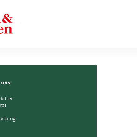
 uns:
letter
tät
ackung