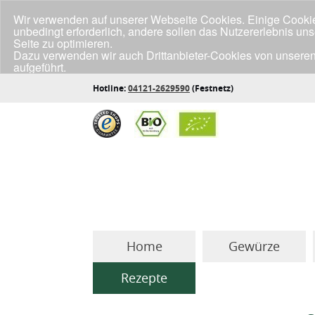
Wir verwenden auf unserer Webseite Cookies. Einige Cookies
unbedingt erforderlich, andere sollen das Nutzererlebnis un
Seite zu optimieren.
Dazu verwenden wir auch Drittanbieter-Cookies von unseren
aufgeführt.
Klicke unten auf "Annehmen", wenn du mit der Verwendung a
Hotline:
04121-2629590
(Festnetz)
Home
Gewürze
Rezepte