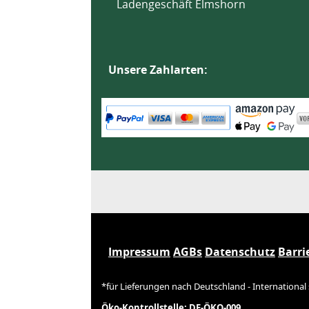
Ladengeschäft Elmshorn
Unsere Zahlarten:
Impressum
AGBs
Datenschutz
Barri
*für Lieferungen nach Deutschland - International
Öko-Kontrollstelle: DE-ÖKO-009