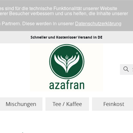
 sind für die technische Funktionalität unserer Website
serer Besucher verbessern und uns helfen, die Inhalte unserer
 Partnern. Diese werden in unserer
Datenschutzerklärung
ller Cookies einverstanden bist.
Schneller und Kostenloser Versand in DE
Mischungen
Tee / Kaffee
Feinkost