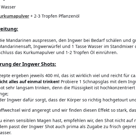
 Wasser
urkumapulver
+ 2-3 Tropfen Pflanzenöl
eitung:
Die Mandarinen auspressen, den Ingwer bei Bedarf schälen und g
Mandarinensaft, Ingwerwürfel und 1 Tasse Wasser im Standmixer 
Schluss das Kurkumapulver und 1-2 Tropfen Öl einrühren.
rung der Ingwer Shots:
epte ergeben jeweils 400 ml, das ist wirklich viel und reicht für ca
icht alles auf einmal trinken!
Probiere 1 Schnapsglas mit dem Ing
ot sehr langsam trinken, denn die Flüssigkeit ist hochkonzentriert 
nge;
der Ingwer dafür sorgt, dass der Körper so richtig hochgetourt u
offwechsel wird angeregt und wir finden diesen Effekt so stark, d
Du einen sensiblen Magen hast, empfehlen wir, den Shot nicht a
em passt der Ingwer Shot auch prima als Zugabe zu frisch gepre
asser.