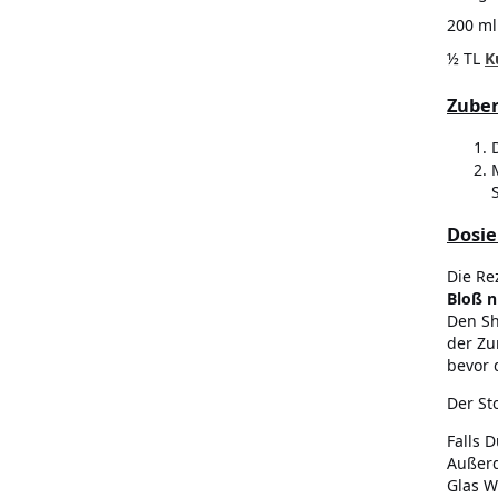
200 ml
½ TL
K
Zuber
Dosie
Die Rez
Bloß n
Den Sh
der Zu
bevor 
Der St
Falls 
Außerd
Glas W