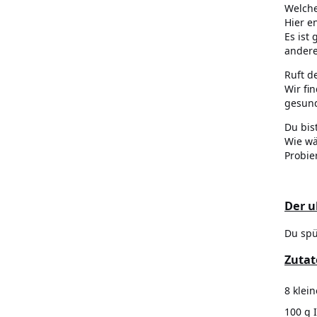
Welche
Hier e
Es ist
andere
Ruft d
Wir fi
gesun
Du bis
Wie wä
Probie
Der u
Du spü
Zutat
8 klei
100 g 