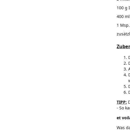
100 g 
400 ml
1 Msp
zusätz
Zuber
TIPP:
D
- So k
et voil
Was da