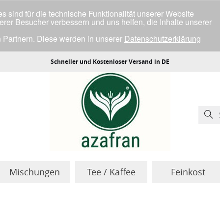
 sind für die technische Funktionalität unserer Website
serer Besucher verbessern und uns helfen, die Inhalte unserer
 Partnern. Diese werden in unserer
Datenschutzerklärung
ller Cookies einverstanden bist.
Schneller und Kostenloser Versand in DE
Mischungen
Tee / Kaffee
Feinkost