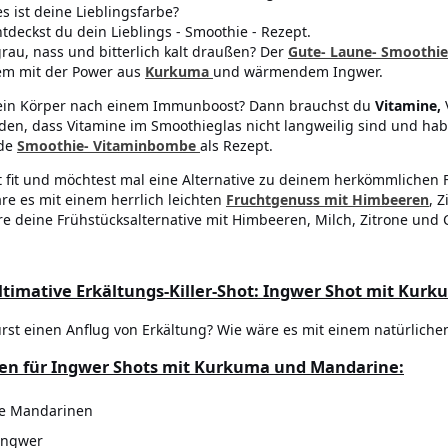
s ist deine Lieblingsfarbe?
ntdeckst du dein Lieblings - Smoothie - Rezept.
 grau, nass und bitterlich kalt draußen? Der
Gute- Laune- Smoothie
m mit der Power aus
Kurkuma
und wärmendem Ingwer.
ein Körper nach einem Immunboost? Dann brauchst du
Vitamine,
nden, dass Vitamine im Smoothieglas nicht langweilig sind und ha
de
Smoothie- Vitaminbombe
als Rezept.
t fit und möchtest mal eine Alternative zu deinem herkömmlichen 
re es mit einem herrlich leichten
Fruchtgenuss mit Himbeeren
, 
re deine Frühstücksalternative mit Himbeeren, Milch, Zitrone und
ltimative Erkältungs-Killer-Shot: Ingwer Shot mit Kur
rst einen Anflug von Erkältung? Wie wäre es mit einem natürlichen
en für Ingwer Shots mit Kurkuma und Mandarine:
ne Mandarinen
Ingwer