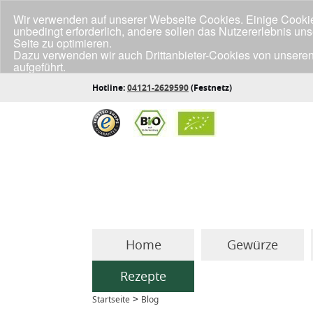
Wir verwenden auf unserer Webseite Cookies. Einige Cookies
unbedingt erforderlich, andere sollen das Nutzererlebnis un
Seite zu optimieren.
Dazu verwenden wir auch Drittanbieter-Cookies von unseren
aufgeführt.
Klicke unten auf "Annehmen", wenn du mit der Verwendung a
Hotline:
04121-2629590
(Festnetz)
Home
Gewürze
Rezepte
>
Startseite
Blog