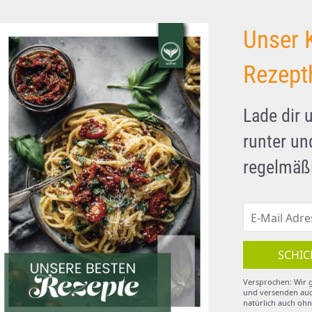
Unser 
Rezept
Lade dir 
runter u
regelmäßi
SCHIC
Versprochen: Wir g
und versenden auc
natürlich auch ohn