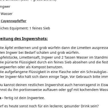
Ingwer
 Wasser
.
Cayennepfeffer
liches Equipment: 1 feines Sieb
eitung des Ingwershots:
Die Äpfel entkernen und grob würfeln dann die Limetten auspress
Den Ingwer bei Bedarf schälen und grob würfeln.
Apfelstücke, Limettensaft, Ingwer und 2 Tassen Wasser im Standmix
Die pürierte Flüssigkeit durch ein feines Sieb abseihen und die fes
wegwerfen oder als Kompost benutzen.
Die aufgefangene Flüssigkeit in eine Flasche oder ein Schraubgla
Der Ingwer-Mix hält sich dann einige Tage. Vor Gebrauch bitte imm
u kannst deinen restlichen Ingwershot auch hervorragend in Eiswü
annst du ihn portionsweise auftauen oder ggf mit kochendem Was
a -
fertig ist dein Ingwertee.
rf es heute sonst noch für ein leckerer, gesunder Drink sein?