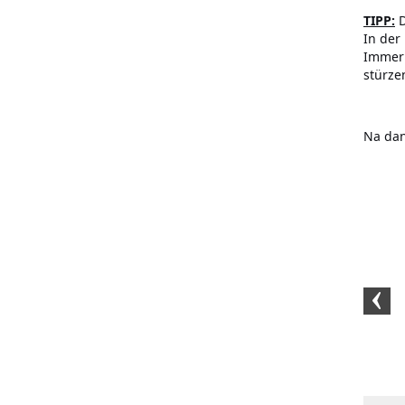
TIPP:
D
In der
Immer 
stürze
Na dan
Kurkuma Extrakt 100
BIO-Kurkumapaste Set
BIO-Kurku
Gramm
500 G