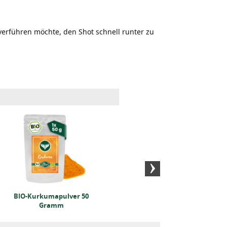
rführen möchte, den Shot schnell runter zu
Kurkuma Extrakt 500
Kurku
Gramm
BIO-Kurkumapulver 50
Gramm