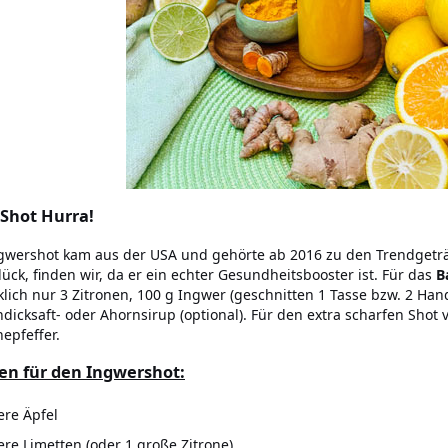
 Shot Hurra!
gwershot kam aus der USA und gehörte ab 2016 zu den Trendgetr
ück, finden wir, da er ein echter Gesundheitsbooster ist. Für das
B
klich nur 3 Zitronen, 100 g Ingwer (geschnitten 1 Tasse bzw. 2 Hand
dicksaft- oder Ahornsirup (optional). Für den extra scharfen Shot 
epfeffer.
en für den Ingwershot:
ere Äpfel
lere Limetten (oder 1 große Zitrone)