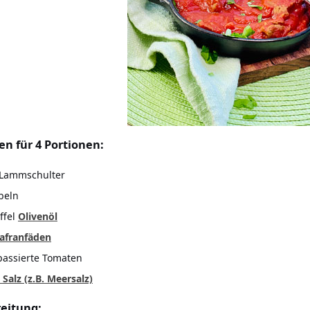
en für 4 Portionen:
 Lammschulter
beln
ffel
Olivenöl
Safranfäden
passierte Tomaten
 Salz (z.B. Meersalz)
eitung: