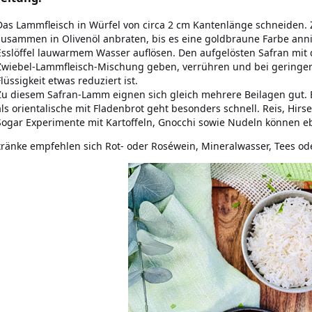
Das Lammfleisch in Würfel von circa 2 cm Kantenlänge schneiden. 
zusammen in Olivenöl anbraten, bis es eine goldbraune Farbe an
Esslöffel lauwarmem Wasser auflösen. Den aufgelösten Safran mit
Zwiebel-Lammfleisch-Mischung geben, verrühren und bei geringer 
Flüssigkeit etwas reduziert ist.
Zu diesem Safran-Lamm eignen sich gleich mehrere Beilagen gut. Br
als orientalische mit Fladenbrot geht besonders schnell. Reis, Hir
Sogar Experimente mit Kartoffeln, Gnocchi sowie Nudeln können e
tränke empfehlen sich Rot- oder Roséwein, Mineralwasser, Tees ode