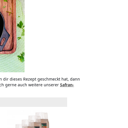
n dir dieses Rezept geschmeckt hat, dann
och gerne auch weitere unserer
Safran-
Flor de Sal (250 Gramm)
Flor