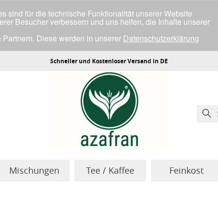
 sind für die technische Funktionalität unserer Website
serer Besucher verbessern und uns helfen, die Inhalte unserer
 Partnern. Diese werden in unserer
Datenschutzerklärung
ller Cookies einverstanden bist.
Schneller und Kostenloser Versand in DE
Mischungen
Tee / Kaffee
Feinkost