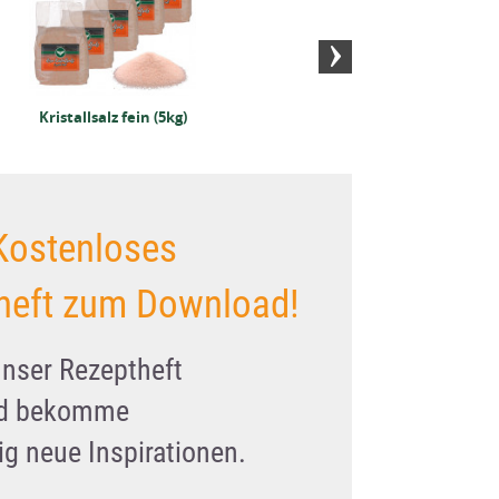
Kristallsalz fein (5kg)
Kostenloses
heft zum Download!
unser Rezeptheft
nd bekomme
g neue Inspirationen.