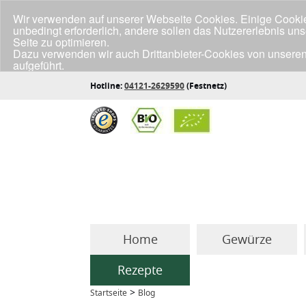
Wir verwenden auf unserer Webseite Cookies. Einige Cookies
unbedingt erforderlich, andere sollen das Nutzererlebnis un
Seite zu optimieren.
Dazu verwenden wir auch Drittanbieter-Cookies von unseren
aufgeführt.
Klicke unten auf "Annehmen", wenn du mit der Verwendung a
Hotline:
04121-2629590
(Festnetz)
Home
Gewürze
Rezepte
>
Startseite
Blog