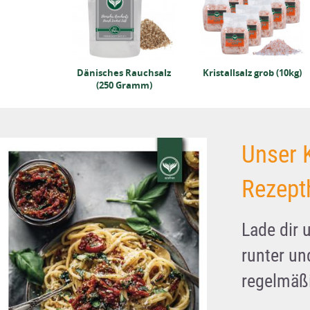
Dänisches Rauchsalz
Kristallsalz grob (10kg)
(250 Gramm)
Unser 
Rezept
Lade dir 
runter u
regelmäßi