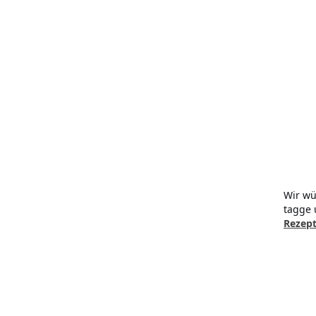
Wir wü
tagge 
Rezept
Kristallsalz grob (2kg)
Dänisches Rauchsalz
Kristallsalz
(1kg)