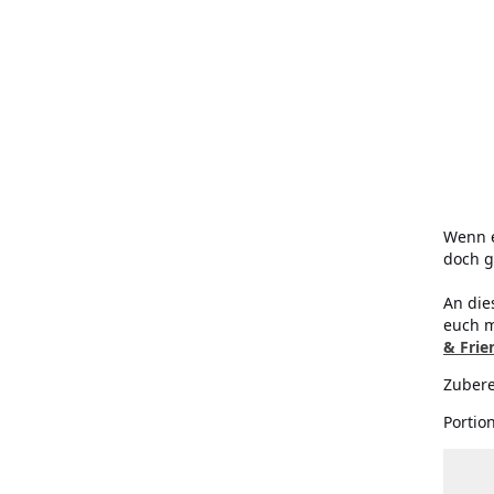
Wenn e
doch g
An die
euch m
& Frie
Zubere
Portio