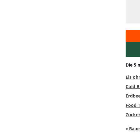
Die 5 
Eis oh
Cold B
Erdbee
Food T
Zucker
«
Baue