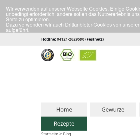
Wir verwenden auf unserer Webseite Cookies. Einige Cookies
unbedingt erforderlich, andere sollen das Nutzererlebnis un
Seite zu optimieren.
Dazu verwenden wir auch Drittanbieter-Cookies von unseren
aufgeführt.
Klicke unten auf "Annehmen", wenn du mit der Verwendung a
Hotline:
04121-2629590
(Festnetz)
Home
Gewürze
Rezepte
>
Startseite
Blog