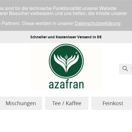
 sind für die technische Funktionalität unserer Website
serer Besucher verbessern und uns helfen, die Inhalte unserer
 Partnern. Diese werden in unserer
Datenschutzerklärung
ller Cookies einverstanden bist.
Schneller und Kostenloser Versand in DE
Mischungen
Tee / Kaffee
Feinkost