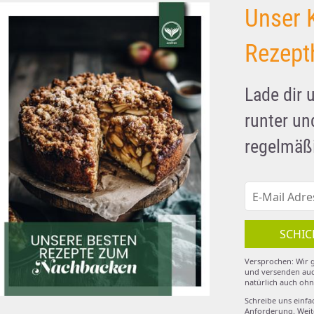
Unser 
Rezept
Lade dir 
runter u
regelmäßi
SCHIC
Versprochen: Wir g
und versenden auc
natürlich auch ohn
Schreibe uns einfa
Anforderung. Weite